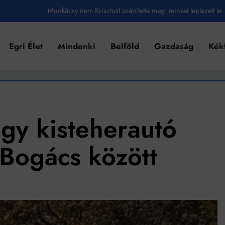
Munkácsy nem Krisztust szépítette meg: minket leplezett le
Ahol köszönnek, ott még van város
Egri Élet
Mindenki
Belföld
Gazdaság
Kék
Amikor a Tetris boldogabbá tesz, mint a szerelem
Létezik tökéletes élet: Truman is elhitte
Karinthy Frigyes: a zseni, aki belenézett a saját koponyájába
Ki akarsz törni. De miből?
egy kisteherautó
Az öregség nem csak ránc?
Bogács között
Az ördög még mindig Pradát visel. De te miért öltözöl hozzá?
Móricz Zsigmond: falusi író vagy boncmester?
Mindenki a világot akarja uralni – de nem csak a 80-as években
umenes lapostetők: a bevált technológia akkor működik, ha jól van felújítva