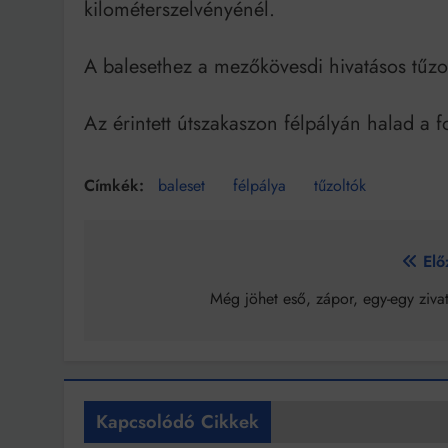
kilométerszelvényénél.
A balesethez a mezőkövesdi hivatásos tűzolt
Az érintett útszakaszon félpályán halad a 
baleset
félpálya
tűzoltók
Bejegyzés
Elő
navigáció
Még jöhet eső, zápor, egy-egy zivat
Kapcsolódó Cikkek