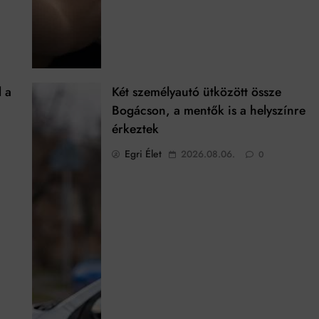
l a
Két személyautó ütközött össze
Bogácson, a mentők is a helyszínre
érkeztek
Egri Élet
2026.08.06.
0