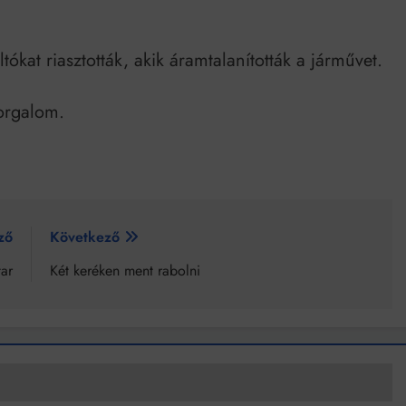
ókat riasztották, akik áramtalanították a járművet.
forgalom.
ző
Következő
ar
Két keréken ment rabolni