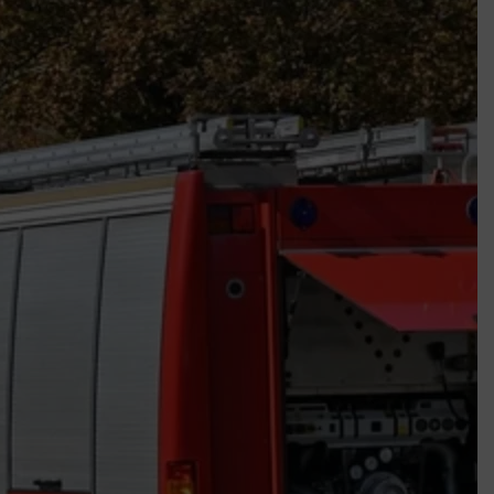
k szerint akár 5 százalékkal is nőhetnek a bérleti díjak a ponthatárhirdetés
után az egyetemi városokban
Munkácsy nem Krisztust szépítette meg: minket leplezett le
Ahol köszönnek, ott még van város
Amikor a Tetris boldogabbá tesz, mint a szerelem
Létezik tökéletes élet: Truman is elhitte
Karinthy Frigyes: a zseni, aki belenézett a saját koponyájába
Ki akarsz törni. De miből?
Az öregség nem csak ránc?
Az ördög még mindig Pradát visel. De te miért öltözöl hozzá?
Móricz Zsigmond: falusi író vagy boncmester?