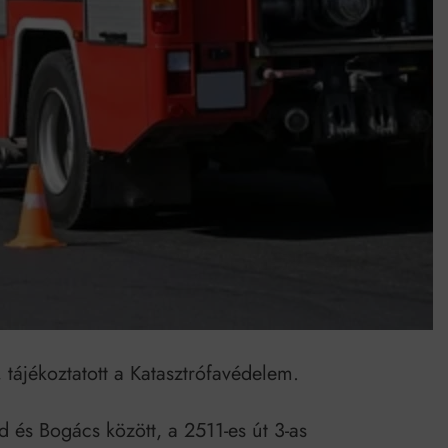
Mindenki a világot akarja uralni – de nem csak a 80-as években
umenes lapostetők: a bevált technológia akkor működik, ha jól van felújítva
 tájékoztatott a Katasztrófavédelem.
 és Bogács között, a 2511-es út 3-as