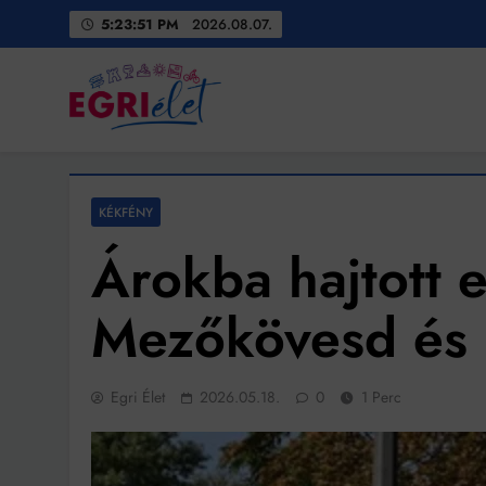
Skip
5:23:53 PM
2026.08.07.
to
content
Egri Élet
Friss hírek
KÉKFÉNY
Árokba hajtott 
Mezőkövesd és 
Egri Élet
2026.05.18.
0
1 Perc
Bit