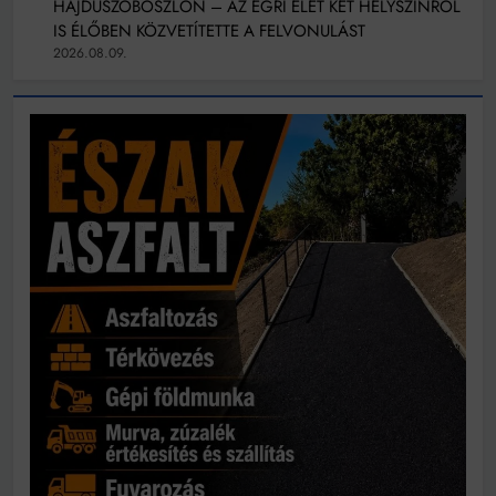
HAJDÚSZOBOSZLÓN – AZ EGRI ÉLET KÉT HELYSZÍNRŐL
IS ÉLŐBEN KÖZVETÍTETTE A FELVONULÁST
2026.08.09.