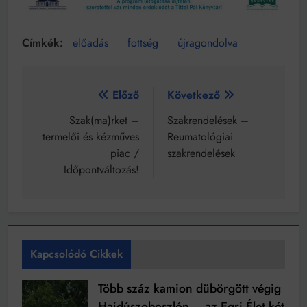
előadás
fottség
újragondolva
Bejegyzés
Előző
Következő
navigáció
Szak(ma)rket –
Szakrendelések –
termelői és kézműves
Reumatológiai
piac /
szakrendelések
Időpontváltozás!
Kapcsolódó Cikkek
Több száz kamion dübörgött végig
Hajdúszoboszlón – az Egri Élet két