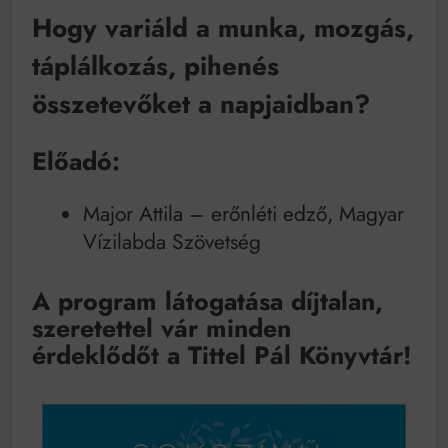
Mindenki a világot akarja uralni – de nem csak a 80-
Hogy variáld a munka, mozgás,
as években
Bitumenes lapostetők: a bevált technológia akkor
táplálkozás, pihenés
működik, ha jól van felújítva
összetevőket a napjaidban?
Előadó:
Major Attila – erőnléti edző, Magyar
Vízilabda Szövetség
A program látogatása díjtalan,
szeretettel vár minden
érdeklődőt a Tittel Pál Könyvtár!