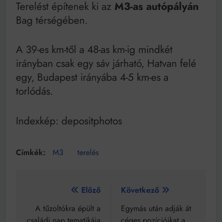
Mindenki a világot akarja uralni – de nem csak a 80-
Terelést építenek ki az
M3-as autópályán
as években
Bag térségében.
Bitumenes lapostetők: a bevált technológia akkor
működik, ha jól van felújítva
A 39-es km-től a 48-as km-ig mindkét
irányban csak egy sáv járható, Hatvan felé
egy, Budapest irányába 4-5 km-es a
torlódás.
Indexkép: depositphotos
M3
terelés
Bejegyzés
Előző
Következő
navigáció
A tűzoltókra épült a
Egymás után adják át
családi nap tematikája
céges pozícióikat a