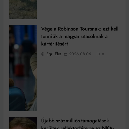
Vége a Robinson Toursnak: ezt kell
tenniük a magyar utasoknak a
kártérítésért
Egri Élet
2026.08.06.
0
Újabb százmilliós támogatások
kerültek reflektorfénybe az NKA-