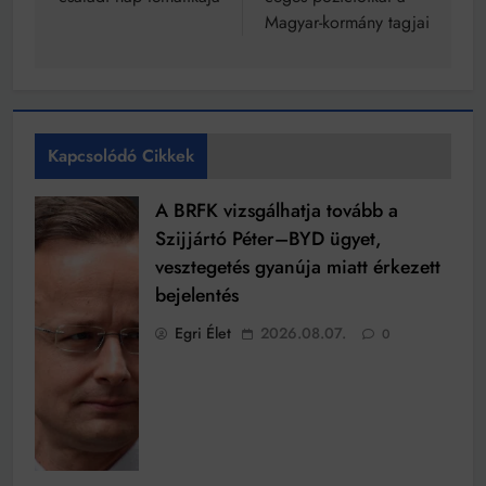
Magyar-kormány tagjai
Kapcsolódó Cikkek
A BRFK vizsgálhatja tovább a
Szijjártó Péter–BYD ügyet,
vesztegetés gyanúja miatt érkezett
bejelentés
Egri Élet
2026.08.07.
0