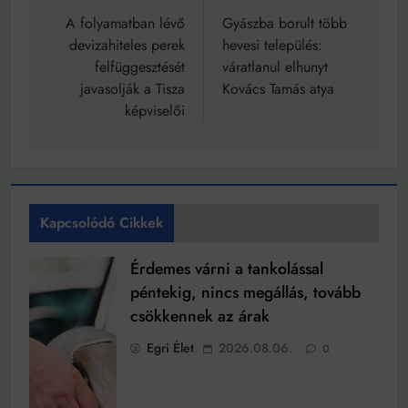
navigáció
A folyamatban lévő
Gyászba borult több
devizahiteles perek
hevesi település:
felfüggesztését
váratlanul elhunyt
javasolják a Tisza
Kovács Tamás atya
képviselői
Kapcsolódó Cikkek
Érdemes várni a tankolással
péntekig, nincs megállás, tovább
csökkennek az árak
Egri Élet
2026.08.06.
0