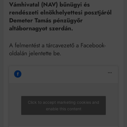
Mindenki a világot akarja uralni – de nem csak a 80-
Vámhivatal (NAV) bűnügyi és
as években
rendészeti elnökhelyettesi posztjáról
Bitumenes lapostetők: a bevált technológia akkor
működik, ha jól van felújítva
Demeter Tamás pénzügyőr
altábornagyot szerdán.
A felmentést a tárcavezető a Facebook-
oldalán jelentette be.
Click to accept marketing cookies and
enable this content