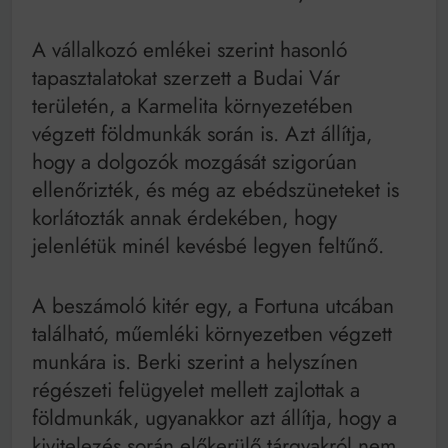
A vállalkozó emlékei szerint hasonló
tapasztalatokat szerzett a Budai Vár
területén, a Karmelita környezetében
végzett földmunkák során is. Azt állítja,
hogy a dolgozók mozgását szigorúan
ellenőrizték, és még az ebédszüneteket is
korlátozták annak érdekében, hogy
jelenlétük minél kevésbé legyen feltűnő.
A beszámoló kitér egy, a Fortuna utcában
található, műemléki környezetben végzett
munkára is. Berki szerint a helyszínen
régészeti felügyelet mellett zajlottak a
földmunkák, ugyanakkor azt állítja, hogy a
kivitelezés során előkerülő tárgyakról nem