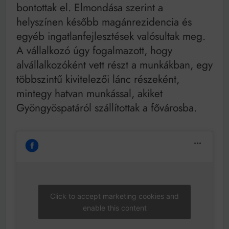
bontottak el. Elmondása szerint a
helyszínen később magánrezidencia és
egyéb ingatlanfejlesztések valósultak meg.
A vállalkozó úgy fogalmazott, hogy
alvállalkozóként vett részt a munkákban, egy
többszintű kivitelezői lánc részeként,
mintegy hatvan munkással, akiket
Gyöngyöspatáról szállítottak a fővárosba.
Click to accept marketing cookies and
enable this content