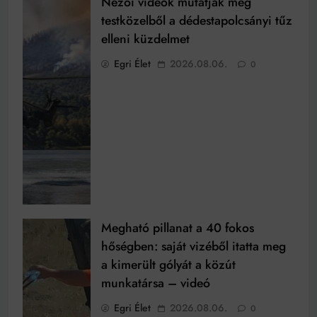
Nézői videók mutatják meg
testközelből a dédestapolcsányi tűz
elleni küzdelmet
Egri Élet
2026.08.06.
0
Megható pillanat a 40 fokos
hőségben: saját vizéből itatta meg
a kimerült gólyát a közút
munkatársa – videó
Egri Élet
2026.08.06.
0