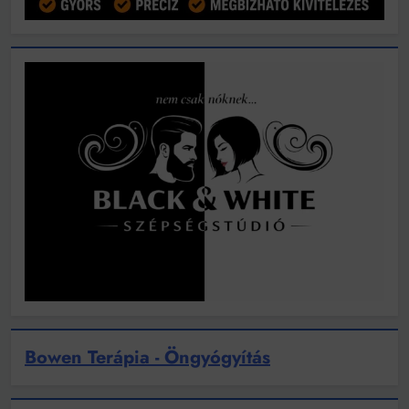
Bowen Terápia - Öngyógyítás