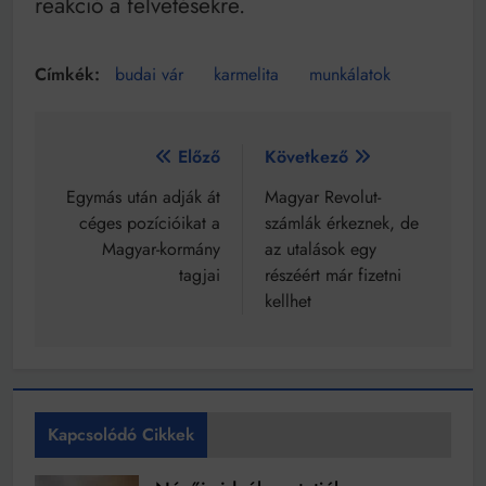
reakció a felvetésekre.
budai vár
karmelita
munkálatok
Bejegyzés
Előző
Következő
navigáció
Egymás után adják át
Magyar Revolut-
céges pozícióikat a
számlák érkeznek, de
Magyar-kormány
az utalások egy
tagjai
részéért már fizetni
kellhet
Kapcsolódó Cikkek