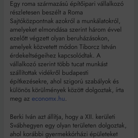
Mindenki a világot akarja uralni – de nem csak a 80-
Egy roma származású építőipari vállalkozó
as években
részletesen beszélt a Roma
Bitumenes lapostetők: a bevált technológia akkor
Sajtóközpontnak azokról a munkálatokról,
működik, ha jól van felújítva
amelyeket elmondása szerint három évvel
ezelőtt végzett olyan beruházásokon,
amelyek közvetett módon Tiborcz István
érdekeltségeihez kapcsolódtak. A
vállalkozó szerint több tucat munkást
szállítottak vidékről budapesti
építkezésekre, ahol szigorú szabályok és
különös körülmények között dolgoztak, írta
meg az
economx.hu
.
Berki Iván azt állítja, hogy a XII. kerületi
Svábhegyen egy olyan területen dolgoztak,
ahol korábbi gyermekkórházi épületeket