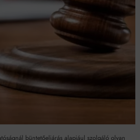
Mindenki a világot akarja uralni – de nem csak a 80-as években
umenes lapostetők: a bevált technológia akkor működik, ha jól van felújítva
tóságnál büntetőeljárás alapjául szolgáló olyan