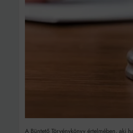
Bit
A Büntető Törvénykönyv értelmében, aki ha