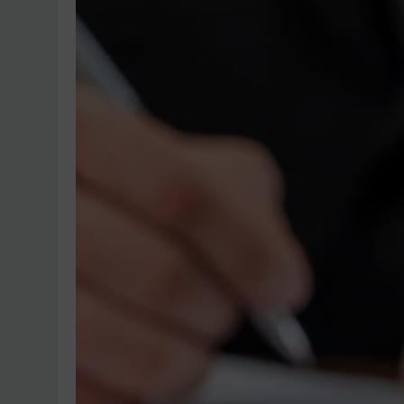
Ingatlanpiaci szakértő