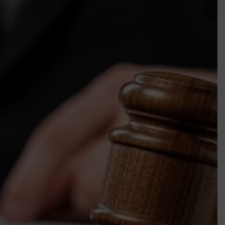
k szerint akár 5 százalékkal is nőhetnek a bérleti díjak a ponthatárhirdetés
után az egyetemi városokban
Munkácsy nem Krisztust szépítette meg: minket leplezett le
Ahol köszönnek, ott még van város
Amikor a Tetris boldogabbá tesz, mint a szerelem
Létezik tökéletes élet: Truman is elhitte
Karinthy Frigyes: a zseni, aki belenézett a saját koponyájába
Ki akarsz törni. De miből?
Az öregség nem csak ránc?
Az ördög még mindig Pradát visel. De te miért öltözöl hozzá?
Móricz Zsigmond: falusi író vagy boncmester?