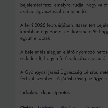
bejelentést tesz, amelyről tudja, hogy valót
szabadságvesztéssel büntetendő.
A férfi 2025 februárjában ittasan tett bej
korábban egy domoszlói kocsma előtt hagyo
együtt ellopták.
A bejelentés alapján eljáró nyomozó hatósá
és kiderült, hogy a férfi valójában az autót
A Gyöngyösi Járási Ügyészség pénzbüntetés 
férfival szemben. A járásbíróság az ügyész
Indexkép: depositphotos
bejelentés
ittas állapot
ügyészség