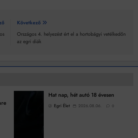
ző
Következő
kos
Országos 4. helyezést ért el a hortobágyi vetélkedőn
az egri diák
Hat nap, hét autó 18 évesen
nre
Egri Élet
2026.08.06.
0