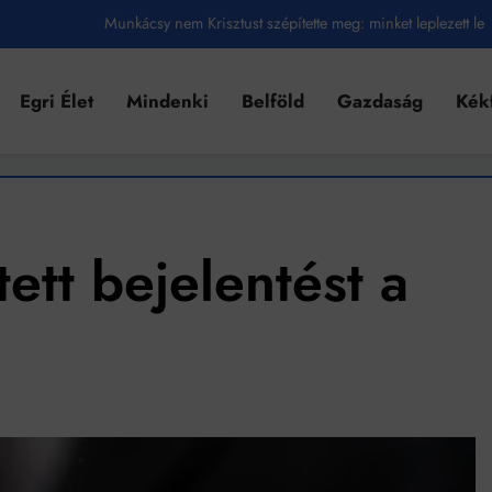
Munkácsy nem Krisztust szépítette meg: minket leplezett le
Ahol köszönnek, ott még van város
Egri Élet
Mindenki
Belföld
Gazdaság
Kék
Amikor a Tetris boldogabbá tesz, mint a szerelem
Létezik tökéletes élet: Truman is elhitte
Karinthy Frigyes: a zseni, aki belenézett a saját koponyájába
Ki akarsz törni. De miből?
tett bejelentést a
Az öregség nem csak ránc?
Az ördög még mindig Pradát visel. De te miért öltözöl hozzá?
Móricz Zsigmond: falusi író vagy boncmester?
Mindenki a világot akarja uralni – de nem csak a 80-as években
umenes lapostetők: a bevált technológia akkor működik, ha jól van felújítva