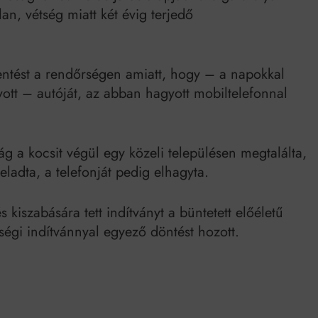
lan, vétség miatt két évig terjedő
elentést a rendőrségen amiatt, hogy – a napokkal
tt – autóját, az abban hagyott mobiltelefonnal
g a kocsit végül egy közeli településen megtalálta,
 eladta, a telefonját pedig elhagyta.
kiszabására tett indítványt a büntetett előéletű
ségi indítvánnyal egyező döntést hozott.