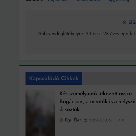
Bejegyzés
Elő
navigáció
Több vendéglátóhelyre tört be a 23 éves egri la
Kapcsolódó Cikkek
Két személyautó ütközött össze
Bogácson, a mentők is a helyszí
érkeztek
Egri Élet
2026.08.06.
0