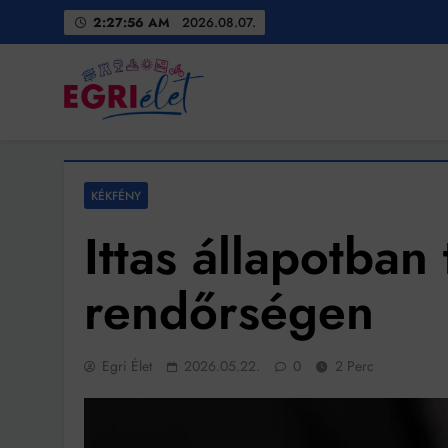
Skip
2:27:58 AM
2026.08.07.
to
content
Egri Élet
Friss hírek
KÉKFÉNY
Ittas állapotban 
rendőrségen
Egri Élet
2026.05.22.
0
2 Perc
Bit