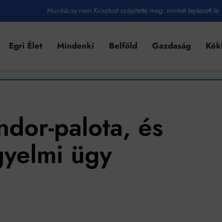
Munkácsy nem Krisztust szépítette meg: minket leplezett le
Ahol köszönnek, ott még van város
Egri Élet
Mindenki
Belföld
Gazdaság
Kék
Amikor a Tetris boldogabbá tesz, mint a szerelem
Létezik tökéletes élet: Truman is elhitte
Karinthy Frigyes: a zseni, aki belenézett a saját koponyájába
Ki akarsz törni. De miből?
ndor-palota, és
Az öregség nem csak ránc?
gyelmi ügy
Az ördög még mindig Pradát visel. De te miért öltözöl hozzá?
Móricz Zsigmond: falusi író vagy boncmester?
Mindenki a világot akarja uralni – de nem csak a 80-as években
umenes lapostetők: a bevált technológia akkor működik, ha jól van felújítva