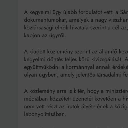
A kegyelmi ügy újabb fordulatot vett: a Sá
dokumentumokat, amelyek a nagy visszhan
köztársasági elnök hivatala szerint a cél a
kapjon az ügyről.
A kiadott közlemény szerint az államfő k
kegyelmi döntés teljes körű kivizsgálását. 
együttműködni a kormánnyal annak érdekéb
olyan ügyben, amely jelentős társadalmi fel
A közlemény arra is kitér, hogy a miniszte
médiában közzétett üzenetét követően a hiv
nem vett részt az iratok átvételének a közi
lebonyolításában.