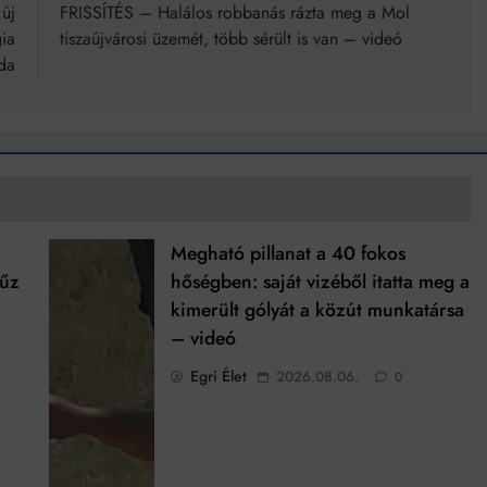
új
FRISSÍTÉS – Halálos robbanás rázta meg a Mol
ia
tiszaújvárosi üzemét, több sérült is van – videó
da
Megható pillanat a 40 fokos
tűz
hőségben: saját vizéből itatta meg a
kimerült gólyát a közút munkatársa
– videó
Egri Élet
2026.08.06.
0