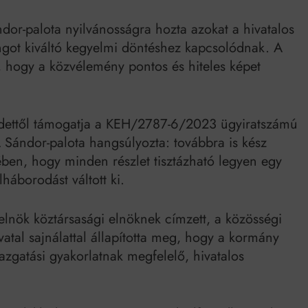
ndor-palota nyilvánosságra hozta azokat a hivatalos
got kiváltó kegyelmi döntéshez kapcsolódnak. A
z, hogy a közvélemény pontos és hiteles képet
ezdettől támogatja a KEH/2787-6/2023 ügyiratszámú
A Sándor-palota hangsúlyozta: továbbra is kész
en, hogy minden részlet tisztázható legyen egy
háborodást váltott ki.
relnök köztársasági elnöknek címzett, a közösségi
atal sajnálattal állapította meg, hogy a kormány
gazgatási gyakorlatnak megfelelő, hivatalos