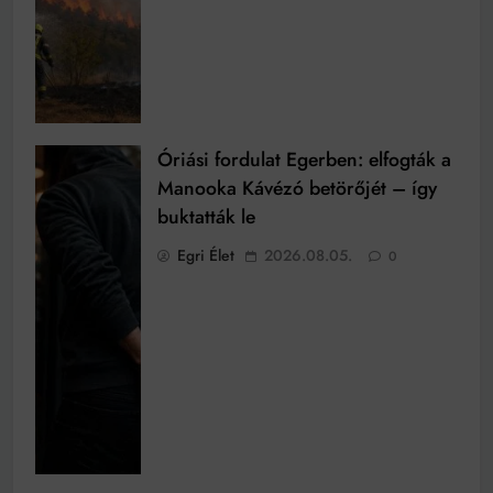
Óriási fordulat Egerben: elfogták a
Manooka Kávézó betörőjét – így
buktatták le
Egri Élet
2026.08.05.
0