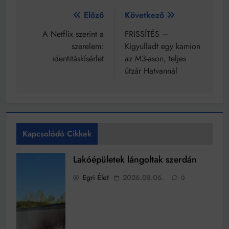
Bejegyzés
Előző
Következő
navigáció
A Netflix szerint a
FRISSÍTÉS –
szerelem:
Kigyulladt egy kamion
identitáskísérlet
az M3-ason, teljes
útzár Hatvannál
Kapcsolódó Cikkek
Lakóépületek lángoltak szerdán
Egri Élet
2026.08.06.
0