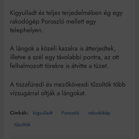
Mindenki a világot akarja uralni – de nem csak a 80-
as években
Kigyulladt és teljes terjedelmében ég egy
Bitumenes lapostetők: a bevált technológia akkor
rakodógép Poroszló mellett egy
működik, ha jól van felújítva
telephelyen.
A lángok a közeli kazalra is átterjedtek,
illetve a szél egy távolabbi pontra, az ott
felhalmozott törekre is átvitte a tüzet.
A tiszafüredi és mezőkövesdi tűzoltók több
vízsugárral oltják a lángokat.
kigyulladt
Poroszló
rakodókép
tűzoltók