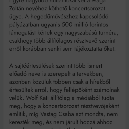
Egyre nagyobb hullámokat vet a Mága
Mindenki a világot akarja uralni – de nem csak a 80-
as években
Zoltán nevéhez köthető koncertsorozat
Bitumenes lapostetők: a bevált technológia akkor
ügye. A hegedűművészhez kapcsolódó
működik, ha jól van felújítva
pályázatban ugyanis 500 millió forintos
támogatást kértek egy nagyszabású turnéra,
csakhogy több állítólagos résztvevő szerint
erről korábban senki sem tájékoztatta őket.
A sajtóértesülések szerint több ismert
előadó neve is szerepelt a tervekben,
azonban közülük többen csak a hírekből
értesültek arról, hogy fellépőként számolnak
velük. Wolf Kati állítólag a médiából tudta
meg, hogy a koncertsorozat résztvevőjeként
említik, míg Vastag Csaba azt mondta, nem
keresték meg, és nem járult hozzá ahhoz