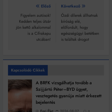
Bejegyzés
Előző
Következő
navigáció
Figyelem autósok!
Ózdi dílerek állhatnak
Kedden teljes útzár
bíróság elé,
jön kettő alkalommal
előfordult, hogy
is a Cifrakapu
egészségügyi betétben
utcában!
is találtak drogot
Kapcsolódó Cikkek
A BRFK vizsgálhatja tovább a
Szijjártó Péter–BYD ügyet,
vesztegetés gyanúja miatt érkezett
bejelentés
Egri Élet
2026.08.07.
0