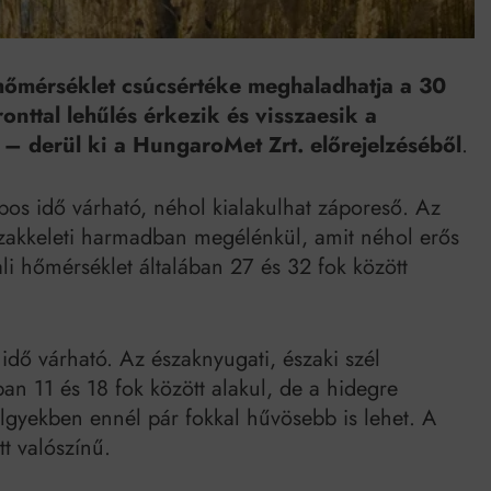
Mindenki a világot akarja uralni – de nem csak a 80-as években
umenes lapostetők: a bevált technológia akkor működik, ha jól van felújítva
 hőmérséklet csúcsértéke meghaladhatja a 30
nttal lehűlés érkezik és visszaesik a
– derül ki a HungaroMet Zrt. előrejelzéséből
.
pos idő várható, néhol kialakulhat záporeső. Az
szakkeleti harmadban megélénkül, amit néhol erős
i hőmérséklet általában 27 és 32 fok között
idő várható. Az északnyugati, északi szél
n 11 és 18 fok között alakul, de a hidegre
lgyekben ennél pár fokkal hűvösebb is lehet. A
t valószínű.