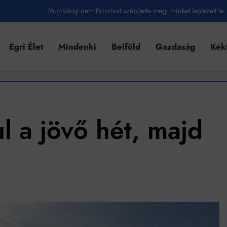
Munkácsy nem Krisztust szépítette meg: minket leplezett le
Ahol köszönnek, ott még van város
Egri Élet
Mindenki
Belföld
Gazdaság
Kék
Amikor a Tetris boldogabbá tesz, mint a szerelem
Létezik tökéletes élet: Truman is elhitte
Karinthy Frigyes: a zseni, aki belenézett a saját koponyájába
Ki akarsz törni. De miből?
l a jövő hét, majd
Az öregség nem csak ránc?
Az ördög még mindig Pradát visel. De te miért öltözöl hozzá?
Móricz Zsigmond: falusi író vagy boncmester?
Mindenki a világot akarja uralni – de nem csak a 80-as években
umenes lapostetők: a bevált technológia akkor működik, ha jól van felújítva