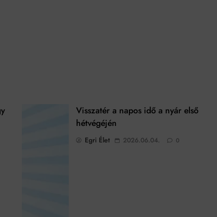
gy
Visszatér a napos idő a nyár első
hétvégéjén
Egri Élet
2026.06.04.
0