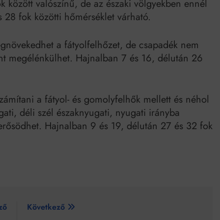
k között valószínű, de az északi völgyekben ennél
s 28 fok közötti hőmérséklet várható.
gnövekedhet a fátyolfelhőzet, de csapadék nem
ént megélénkülhet. Hajnalban 7 és 16, délután 26
zámítani a fátyol- és gomolyfelhők mellett és néhol
gati, déli szél északnyugati, nyugati irányba
erősödhet. Hajnalban 9 és 19, délután 27 és 32 fok
ző
Következő