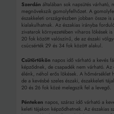
Szerdán
általában sok napsütés várható, 
megnövekszik gomolyfelhőzet. A gomolyfelh
északkeleti országrészben jobban össze is á
kialakulhatnak. Az északias irányba fordul
zivatarok környezetében viharos lökések is
20 fok között valószínű, de az északi völg
csúcsérték 29 és 34 fok között alakul.
Csütörtökön
napos idő várható a kevés fát
képződnek, de csapadék nem várható. Az ész
élénk, néhol erős lökések. A hőmérséklet h
de a kevésbé szeles északi, északkeleti táj
20 és 26 fok közé melegszik fel a levegő.
Pénteken
napos, száraz idő várható a kevé
keleti tájakon képződhetnek. Az északias sz