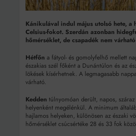
Bit
Kánikulával indul május utolsó hete, a
Celsius-fokot. Szerdán azonban hidegfro
hőmérséklet, de csapadék nem várható 
Hétfőn
a fátyol- és gomolyfelhő mellett na
északias szél főként a Dunántúlon és az é
lökések kísérhetnek. A legmagasabb nappal
várható.
Kedden
túlnyomóan derült, napos, száraz 
helyenként megélénkül. A minimum általába
hajlamos helyeken, különösen az északi vö
hőmérséklet csúcsértéke 28 és 33 fok közöt