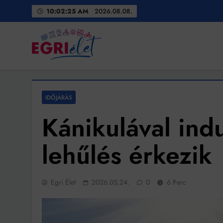
Skip
10:02:27 AM
2026.08.08.
to
content
Egri Élet
Friss hírek
IDŐJÁRÁS
Kánikulával indu
lehűlés érkezik
Egri Élet
2026.05.24.
0
6 Perc
Bit