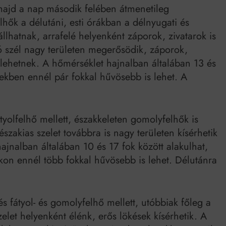
majd a nap második felében átmenetileg
ők a délutáni, esti órákban a délnyugati és
llhatnak, arrafelé helyenként záporok, zivatarok is
ó szél nagy területen megerősödik, záporok,
 lehetnek. A hőmérséklet hajnalban általában 13 és
yekben ennél pár fokkal hűvösebb is lehet. A
yolfelhő mellett, északkeleten gomolyfelhők is
akias szelet továbbra is nagy területen kísérhetik
ajnalban általában 10 és 17 fok között alakulhat,
akon ennél több fokkal hűvösebb is lehet. Délutánra
s fátyol- és gomolyfelhő mellett, utóbbiak főleg a
elet helyenként élénk, erős lökések kísérhetik. A