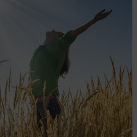
k szerint akár 5 százalékkal is nőhetnek a bérleti díjak a ponthatárhirdetés
után az egyetemi városokban
Munkácsy nem Krisztust szépítette meg: minket leplezett le
Ahol köszönnek, ott még van város
Amikor a Tetris boldogabbá tesz, mint a szerelem
Létezik tökéletes élet: Truman is elhitte
Karinthy Frigyes: a zseni, aki belenézett a saját koponyájába
Ki akarsz törni. De miből?
Az öregség nem csak ránc?
Az ördög még mindig Pradát visel. De te miért öltözöl hozzá?
Móricz Zsigmond: falusi író vagy boncmester?