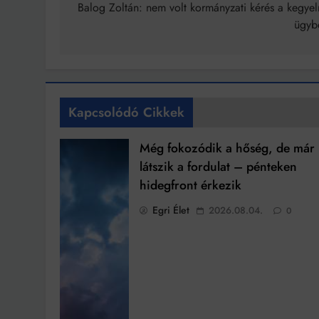
navigáció
Balog Zoltán: nem volt kormányzati kérés a kegyel
ügyb
Kapcsolódó Cikkek
Még fokozódik a hőség, de már
látszik a fordulat – pénteken
hidegfront érkezik
Egri Élet
2026.08.04.
0