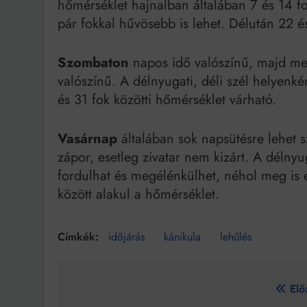
hőmérséklet hajnalban általában 7 és 14 fo
pár fokkal hűvösebb is lehet. Délután 22 é
Szombaton
napos idő valószínű, majd me
valószínű. A délnyugati, déli szél helyenk
és 31 fok közötti hőmérséklet várható.
Vasárnap
általában sok napsütésre lehet s
zápor, esetleg zivatar nem kizárt. A délnyu
fordulhat és megélénkülhet, néhol meg is 
között alakul a hőmérséklet.
időjárás
kánikula
lehűlés
Bejegyzés
Elő