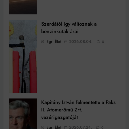
Szerdától így változnak a
benzinkutak árai
Egri Élet
2026.08.04.
0
Kapitány István felmentette a Paks
II. Atomerőmű Zrt.
vezérigazgatóját
Egri Élet
2026.07.24.
0