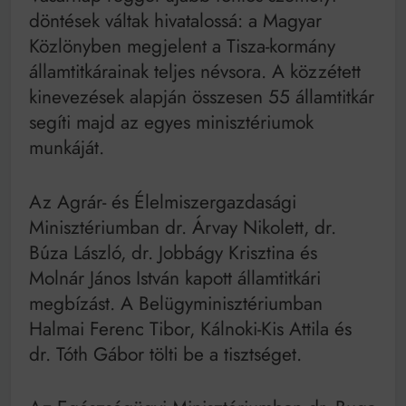
Mindenki a világot akarja uralni – de nem csak a 80-
döntések váltak hivatalossá: a Magyar
as években
Közlönyben megjelent a Tisza-kormány
Bitumenes lapostetők: a bevált technológia akkor
működik, ha jól van felújítva
államtitkárainak teljes névsora. A közzétett
kinevezések alapján összesen 55 államtitkár
segíti majd az egyes minisztériumok
munkáját.
Az Agrár- és Élelmiszergazdasági
Minisztériumban dr. Árvay Nikolett, dr.
Búza László, dr. Jobbágy Krisztina és
Molnár János István kapott államtitkári
megbízást. A Belügyminisztériumban
Halmai Ferenc Tibor, Kálnoki-Kis Attila és
dr. Tóth Gábor tölti be a tisztséget.