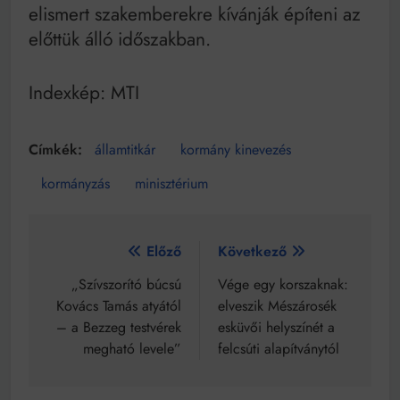
elismert szakemberekre kívánják építeni az
előttük álló időszakban.
Indexkép: MTI
államtitkár
kormány kinevezés
kormányzás
minisztérium
Bejegyzés
Előző
Következő
navigáció
„Szívszorító búcsú
Vége egy korszaknak:
Kovács Tamás atyától
elveszik Mészárosék
– a Bezzeg testvérek
esküvői helyszínét a
megható levele”
felcsúti alapítványtól