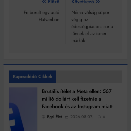
Bejegyzés
Előző
Következő
navigáció
Felborult egy autó
Néma válság söpör
Hatvanban
végig az
édességpiacon: sorra
tűnnek el az ismert
márkák
Kapcsolódó Cikkek
Brutális ítélet a Meta ellen: 567
millió dollárt kell fizetnie a
Facebook és az Instagram miatt
Egri Élet
2026.08.07.
0