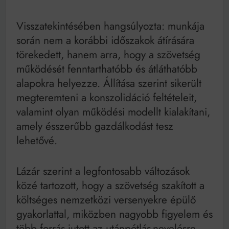
Visszatekintésében hangsúlyozta: munkája
során nem a korábbi időszakok átírására
törekedett, hanem arra, hogy a szövetség
működését fenntarthatóbb és átláthatóbb
alapokra helyezze. Állítása szerint sikerült
megteremteni a konszolidáció feltételeit,
valamint olyan működési modellt kialakítani,
amely ésszerűbb gazdálkodást tesz
lehetővé.
Lázár szerint a legfontosabb változások
közé tartozott, hogy a szövetség szakított a
költséges nemzetközi versenyekre épülő
gyakorlattal, miközben nagyobb figyelem és
több forrás jutott az utánpótlás-nevelésre,