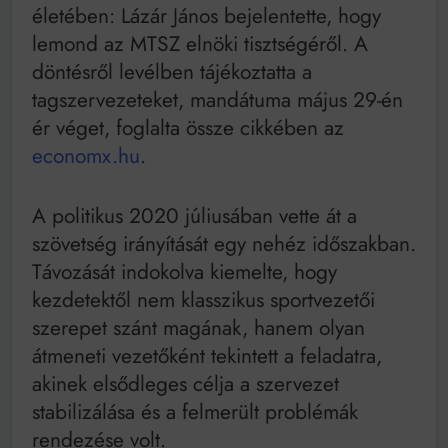
Mindenki a világot akarja uralni – de nem csak a 80-
életében: Lázár János bejelentette, hogy
as években
lemond az MTSZ elnöki tisztségéről. A
Bitumenes lapostetők: a bevált technológia akkor
működik, ha jól van felújítva
döntésről levélben tájékoztatta a
tagszervezeteket, mandátuma május 29-én
ér véget, foglalta össze cikkében az
economx.hu
.
A politikus 2020 júliusában vette át a
szövetség irányítását egy nehéz időszakban.
Távozását indokolva kiemelte, hogy
kezdetektől nem klasszikus sportvezetői
szerepet szánt magának, hanem olyan
átmeneti vezetőként tekintett a feladatra,
akinek elsődleges célja a szervezet
stabilizálása és a felmerült problémák
rendezése volt.