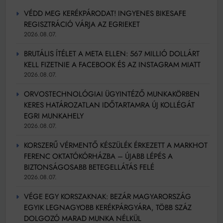
VÉDD MEG KERÉKPÁRODAT! INGYENES BIKESAFE
REGISZTRÁCIÓ VÁRJA AZ EGRIEKET
2026.08.07.
BRUTÁLIS ÍTÉLET A META ELLEN: 567 MILLIÓ DOLLÁRT
KELL FIZETNIE A FACEBOOK ÉS AZ INSTAGRAM MIATT
2026.08.07.
ORVOSTECHNOLÓGIAI ÜGYINTÉZŐ MUNKAKÖRBEN
KERES HATÁROZATLAN IDŐTARTAMRA ÚJ KOLLÉGÁT
EGRI MUNKAHELY
2026.08.07.
KORSZERŰ VÉRMENTŐ KÉSZÜLÉK ÉRKEZETT A MARKHOT
FERENC OKTATÓKÓRHÁZBA – ÚJABB LÉPÉS A
BIZTONSÁGOSABB BETEGELLÁTÁS FELÉ
2026.08.07.
VÉGE EGY KORSZAKNAK: BEZÁR MAGYARORSZÁG
EGYIK LEGNAGYOBB KERÉKPÁRGYÁRA, TÖBB SZÁZ
DOLGOZÓ MARAD MUNKA NÉLKÜL