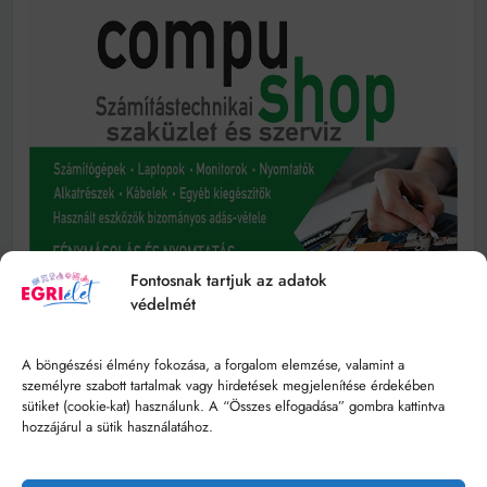
Fontosnak tartjuk az adatok
védelmét
A böngészési élmény fokozása, a forgalom elemzése, valamint a
személyre szabott tartalmak vagy hirdetések megjelenítése érdekében
sütiket (cookie-kat) használunk. A “Összes elfogadása” gombra kattintva
hozzájárul a sütik használatához.