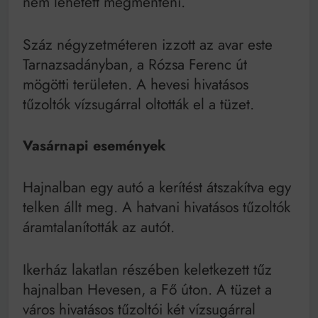
nem lehetett megmenteni.
Száz négyzetméteren izzott az avar este
Tarnazsadányban, a Rózsa Ferenc út
mögötti területen. A hevesi hivatásos
tűzoltók vízsugárral oltották el a tüzet.
Vasárnapi események
Hajnalban egy autó a kerítést átszakítva egy
telken állt meg. A hatvani hivatásos tűzoltók
áramtalanították az autót.
Ikerház lakatlan részében keletkezett tűz
hajnalban Hevesen, a Fő úton. A tüzet a
város hivatásos tűzoltói két vízsugárral