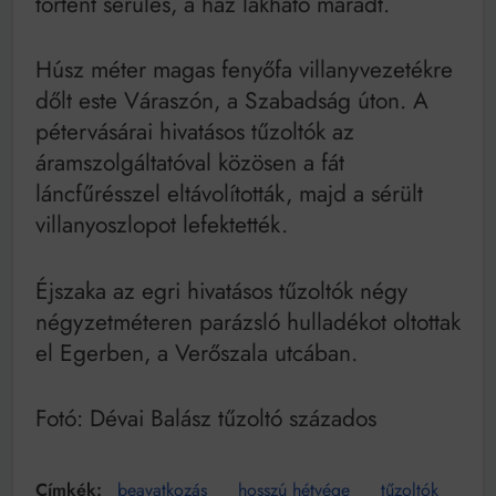
történt sérülés, a ház lakható maradt.
Húsz méter magas fenyőfa villanyvezetékre
dőlt este Váraszón, a Szabadság úton. A
pétervásárai hivatásos tűzoltók az
áramszolgáltatóval közösen a fát
láncfűrésszel eltávolították, majd a sérült
villanyoszlopot lefektették.
Éjszaka az egri hivatásos tűzoltók négy
négyzetméteren parázsló hulladékot oltottak
el Egerben, a Verőszala utcában.
Fotó: Dévai Balász tűzoltó százados
beavatkozás
hosszú hétvége
tűzoltók