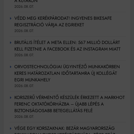
A KUTAKON
2026.08.07.
VÉDD MEG KERÉKPÁRODAT! INGYENES BIKESAFE
REGISZTRÁCIÓ VÁRJA AZ EGRIEKET
2026.08.07.
BRUTÁLIS ÍTÉLET A META ELLEN: 567 MILLIÓ DOLLÁRT
KELL FIZETNIE A FACEBOOK ÉS AZ INSTAGRAM MIATT
2026.08.07.
ORVOSTECHNOLÓGIAI ÜGYINTÉZŐ MUNKAKÖRBEN
KERES HATÁROZATLAN IDŐTARTAMRA ÚJ KOLLÉGÁT
EGRI MUNKAHELY
2026.08.07.
KORSZERŰ VÉRMENTŐ KÉSZÜLÉK ÉRKEZETT A MARKHOT
FERENC OKTATÓKÓRHÁZBA – ÚJABB LÉPÉS A
BIZTONSÁGOSABB BETEGELLÁTÁS FELÉ
2026.08.07.
VÉGE EGY KORSZAKNAK: BEZÁR MAGYARORSZÁG