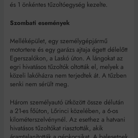
Mindenki a világot akarja uralni – de nem csak a 80-
és 1 önkéntes tűzoltóegység kezelte.
as években
Bitumenes lapostetők: a bevált technológia akkor
működik, ha jól van felújítva
Szombati események
Melléképület, egy személygépjármű
motortere és egy garázs ajtaja égett délelőtt
Egerszalókon, a Laskó úton. A lángokat az
egri hivatásos tűzoltók oltották el, melyek a
közeli lakóházra nem terjedtek át. A tűzben
senki nem sérült meg.
Három személyautó ütközött össze délután
a 21-es főúton, Lőrinci közelében, a 6-os
kilométerszelvénynél. Az esethez a hatvani
hivatásos tűzoltókat riasztották, akik
áramtalanították a gépkocsikat. A balesetnek