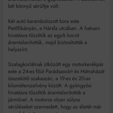
két könnyű sérültje volt.
Két autó karambolozott kora este
Petőfibányán, a Hársfa utcában. A hatvani
hivatásos tűzoltók az egyik kocsit
áramtalanították, majd biztosították a
helyszínt.
Szalagkorlátnak ütközött egy motorkerékpár
este a 24-es főút Parádsasvárt és Mátraházát
összekötő szakaszán, a 19-es és 20-as
kilométerszelvény között. A gyöngyösi
hivatásos tűzoltók áramtalanították a
járművet. A motoros olyan súlyos
sérüléseket szenvedett, hogy az életét már