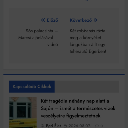
Bejegyzés
Előző
Következő
navigáció
Sós palacsinta –
Két robbanás rázta
Marcsi ajánlásával –
meg a környéket –
videó
lángokban állt egy
teherautó Egerben!
Kapcsolódó Cikkek
Két tragédia néhány nap alatt a
Sajón – ismét a természetes vizek
veszélyeire figyelmeztetnek
Egri Élet
2026.08.07.
0