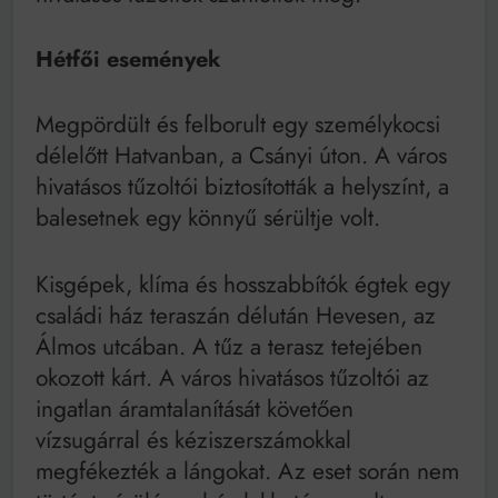
Hétfői események
Megpördült és felborult egy személykocsi
délelőtt Hatvanban, a Csányi úton. A város
hivatásos tűzoltói biztosították a helyszínt, a
balesetnek egy könnyű sérültje volt.
Kisgépek, klíma és hosszabbítók égtek egy
családi ház teraszán délután Hevesen, az
Álmos utcában. A tűz a terasz tetejében
okozott kárt. A város hivatásos tűzoltói az
ingatlan áramtalanítását követően
vízsugárral és kéziszerszámokkal
megfékezték a lángokat. Az eset során nem