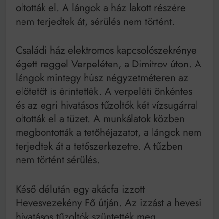
oltották el. A lángok a ház lakott részére
nem terjedtek át, sérülés nem történt.
Családi ház elektromos kapcsolószekrénye
égett reggel Verpeléten, a Dimitrov úton. A
lángok mintegy húsz négyzetméteren az
előtetőt is érintették. A verpeléti önkéntes
és az egri hivatásos tűzoltók két vízsugárral
oltották el a tüzet. A munkálatok közben
megbontották a tetőhéjazatot, a lángok nem
terjedtek át a tetőszerkezetre. A tűzben
nem történt sérülés.
Késő délután egy akácfa izzott
Hevesvezekény Fő útján. Az izzást a hevesi
hivatásos tűzoltók szüntették meg.