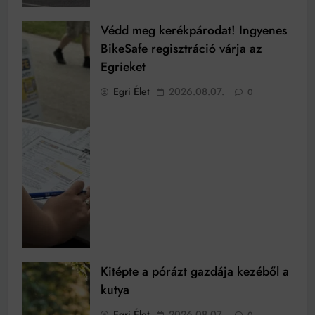
Védd meg kerékpárodat! Ingyenes
BikeSafe regisztráció várja az
Egrieket
Egri Élet
2026.08.07.
0
Kitépte a pórázt gazdája kezéből a
kutya
Egri Élet
2026.08.07.
0