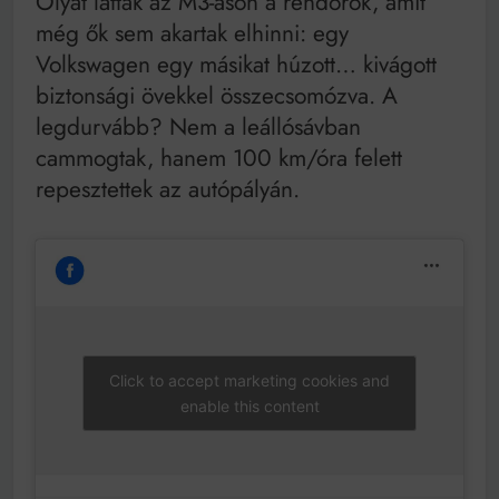
Olyat láttak az M3-ason a rendőrök, amit
Mindenki a világot akarja uralni – de nem csak a 80-
as években
még ők sem akartak elhinni: egy
Bitumenes lapostetők: a bevált technológia akkor
Volkswagen egy másikat húzott… kivágott
működik, ha jól van felújítva
biztonsági övekkel összecsomózva. A
legdurvább? Nem a leállósávban
cammogtak, hanem 100 km/óra felett
repesztettek az autópályán.
Click to accept marketing cookies and
enable this content