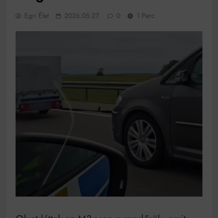
működik, ha jól van felújítva
Egri Élet
2026.05.27.
0
1 Perc
Ingatlanpiaci szakértők szerint akár 5 százalékkal is
nőhetnek a bérleti díjak a ponthatárhirdetés után az
egyetemi városokban
Munkácsy nem Krisztust szépítette meg: minket
leplezett le
Ahol köszönnek, ott még van város
Amikor a Tetris boldogabbá tesz, mint a szerelem
Létezik tökéletes élet: Truman is elhitte
Karinthy Frigyes: a zseni, aki belenézett a saját
koponyájába
Ki akarsz törni. De miből?
Az öregség nem csak ránc?
Az ördög még mindig Pradát visel. De te miért öltözöl
hozzá?
Móricz Zsigmond: falusi író vagy boncmester?