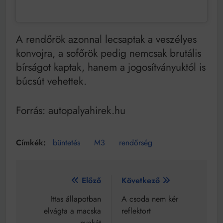
A rendőrök azonnal lecsaptak a veszélyes
konvojra, a sofőrök pedig nemcsak brutális
bírságot kaptak, hanem a jogosítványuktól is
búcsút vehettek.
Forrás: autopalyahirek.hu
büntetés
M3
rendőrség
Bejegyzés
Előző
Következő
navigáció
Ittas állapotban
A csoda nem kér
elvágta a macska
reflektort
nyakát