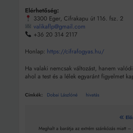
Elérhetőség:
3300 Eger, Cifrakapu út 116. fsz. 2
valikaflp@gmail.com
+36 20 314 2117
Honlap:
https://cifrafogyas.hu/
Ha valaki nemcsak változást, hanem valódi m
ahol a test és a lélek egyaránt figyelmet ka
Dobai Lászlóné
hivatás
Bejegyzés
Elő
navigáció
Meghalt a barátja az extrém szánkózás miatt – 