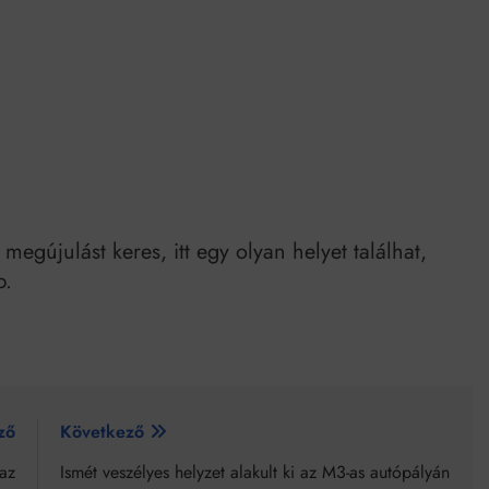
egújulást keres, itt egy olyan helyet találhat,
p.
ző
Következő
az
Ismét veszélyes helyzet alakult ki az M3-as autópályán