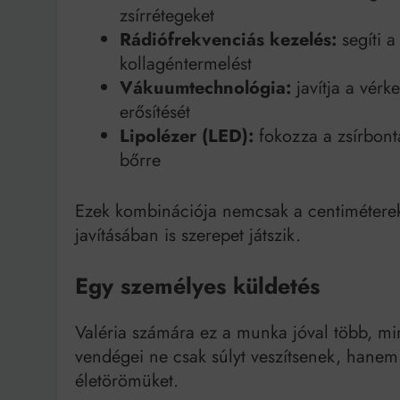
zsírrétegeket
Rádiófrekvenciás kezelés:
segíti a
kollagéntermelést
Vákuumtechnológia:
javítja a vérk
erősítését
Lipolézer (LED):
fokozza a zsírbontá
bőrre
Ezek kombinációja nemcsak a centiméter
javításában is szerepet játszik.
Egy személyes küldetés
Valéria számára ez a munka jóval több, mint
vendégei ne csak súlyt veszítsenek, hanem
életörömüket.