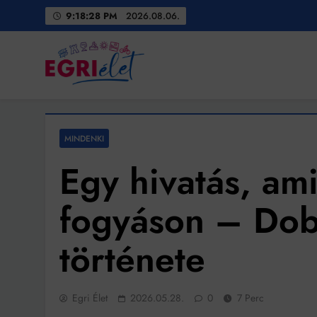
Skip
9:18:29 PM
2026.08.06.
to
content
Egri Élet
Friss hírek
MINDENKI
Egy hivatás, ami
fogyáson – Doba
története
Egri Élet
2026.05.28.
0
7 Perc
Bit