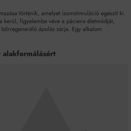
mazása történik, amelyet izomstimuláció egészít ki.
sra kerül, figyelembe véve a páciens életmódját,
t bőrregeneráló ápolás zárja. Egy alkalom
 alakformálásért