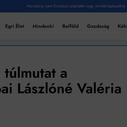
Munkácsy nem Krisztust szépítette meg: minket leplezett le
Ahol köszönnek, ott még van város
Egri Élet
Mindenki
Belföld
Gazdaság
Kék
Amikor a Tetris boldogabbá tesz, mint a szerelem
Létezik tökéletes élet: Truman is elhitte
Karinthy Frigyes: a zseni, aki belenézett a saját koponyájába
Ki akarsz törni. De miből?
 túlmutat a
Az öregség nem csak ránc?
i Lászlóné Valéria
Az ördög még mindig Pradát visel. De te miért öltözöl hozzá?
Móricz Zsigmond: falusi író vagy boncmester?
Mindenki a világot akarja uralni – de nem csak a 80-as években
umenes lapostetők: a bevált technológia akkor működik, ha jól van felújítva