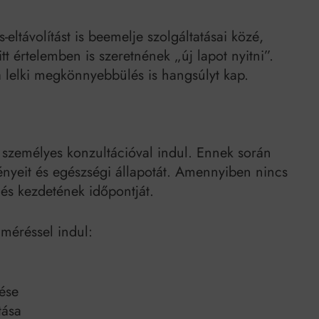
-eltávolítást is beemelje szolgáltatásai közé,
itt értelemben is szeretnének „új lapot nyitni”.
 a lelki megkönnyebbülés is hangsúlyt kap.
személyes konzultációval indul. Ennek során
ényeit és egészségi állapotát. Amennyiben nincs
és kezdetének időpontját.
lméréssel indul:
ése
tása