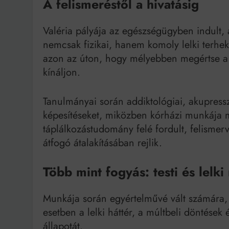
A felismeréstől a hivatásig
Bit
Valéria pályája az egészségügyben indult, 
nemcsak fizikai, hanem komoly lelki terheke
azon az úton, hogy mélyebben megértse a
kínáljon.
Tanulmányai során addiktológiai, akupresszú
képesítéseket, miközben kórházi munkája 
táplálkozástudomány felé fordult, felisme
átfogó átalakításában rejlik.
Több mint fogyás: testi és lelk
Munkája során egyértelművé vált számára, 
esetben a lelki háttér, a múltbeli döntések
állapotát.