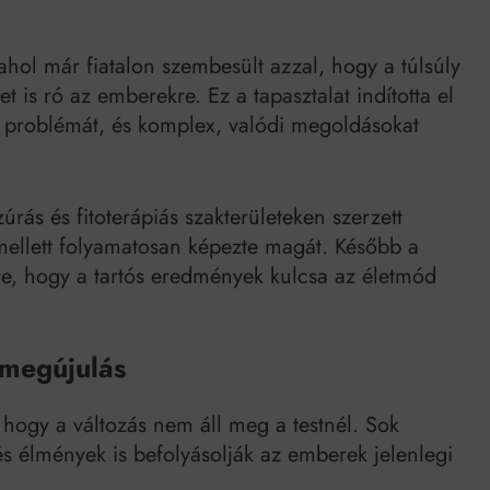
Mindenki a világot akarja uralni – de nem csak a 80-as években
umenes lapostetők: a bevált technológia akkor működik, ha jól van felújítva
ahol már fiatalon szembesült azzal, hogy a túlsúly
t is ró az emberekre. Ez a tapasztalat indította el
 problémát, és komplex, valódi megoldásokat
rás és fitoterápiás szakterületeken szerzett
mellett folyamatosan képezte magát. Később a
rve, hogy a tartós eredmények kulcsa az életmód
i megújulás
hogy a változás nem áll meg a testnél. Sok
 és élmények is befolyásolják az emberek jelenlegi