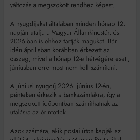
Mindenki a világot akarja uralni – de nem csak a 80-
változás a megszokott rendhez képest.
as években
Bitumenes lapostetők: a bevált technológia akkor
működik, ha jól van felújítva
A nyugdíjakat általában minden hónap 12.
napján utalja a Magyar Államkincstár, és
2026-ban is ehhez tartják magukat. Bár
idén áprilisban korábban érkezett az
összeg, mivel a hónap 12-e hétvégére esett,
júniusban erre most nem kell számítani.
A júniusi nyugdíj 2026. június 12-én,
pénteken érkezik a bankszámlákra, így a
megszokott időpontban számíthatnak az
utalásra az érintettek.
Azok számára, akik postai úton kapják az
ellátást, a kézbesítés a Magyar Posta által