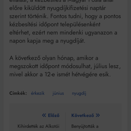
előre kiküldött nyugdíjkifizetési naptár
szerint történik. Fontos tudni, hogy a pontos
kézbesítési időpont településenként
eltérhet, ezért nem mindenki ugyanazon a
napon kapja meg a nyugdíját.
A következő olyan hónap, amikor a
megszokott időpont módosulhat, július lesz,
mivel akkor a 12-e ismét hétvégére esik.
érkezik
június
nyugdíj
Bejegyzés
Előző
Következő
navigáció
Kihirdették az Alkotói
Benyújtották a