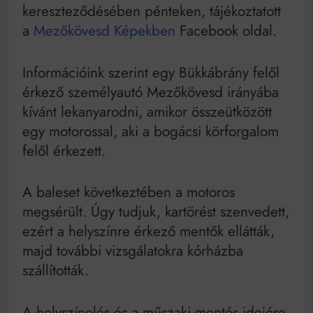
Bitumenes lapostetők: a bevált technológia akkor
kereszteződésében pénteken, tájékoztatott
működik, ha jól van felújítva
a
Mezőkövesd Képekben
Facebook oldal.
Információink szerint egy Bükkábrány felől
érkező személyautó Mezőkövesd irányába
kívánt lekanyarodni, amikor összeütközött
egy motorossal, aki a bogácsi körforgalom
felől érkezett.
A baleset következtében a motoros
megsérült. Úgy tudjuk, kartörést szenvedett,
ezért a helyszínre érkező mentők ellátták,
majd további vizsgálatokra kórházba
szállították.
A helyszínelés és a műszaki mentés idejére