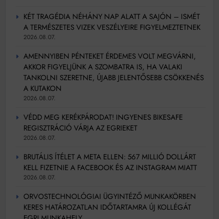
KÉT TRAGÉDIA NÉHÁNY NAP ALATT A SAJÓN – ISMÉT
A TERMÉSZETES VIZEK VESZÉLYEIRE FIGYELMEZTETNEK
2026.08.07.
AMENNYIBEN PÉNTEKET ÉRDEMES VOLT MEGVÁRNI,
AKKOR FIGYELJÜNK A SZOMBATRA IS, HA VALAKI
TANKOLNI SZERETNE, ÚJABB JELENTŐSEBB CSÖKKENÉS
A KUTAKON
2026.08.07.
VÉDD MEG KERÉKPÁRODAT! INGYENES BIKESAFE
REGISZTRÁCIÓ VÁRJA AZ EGRIEKET
2026.08.07.
BRUTÁLIS ÍTÉLET A META ELLEN: 567 MILLIÓ DOLLÁRT
KELL FIZETNIE A FACEBOOK ÉS AZ INSTAGRAM MIATT
2026.08.07.
ORVOSTECHNOLÓGIAI ÜGYINTÉZŐ MUNKAKÖRBEN
KERES HATÁROZATLAN IDŐTARTAMRA ÚJ KOLLÉGÁT
EGRI MUNKAHELY