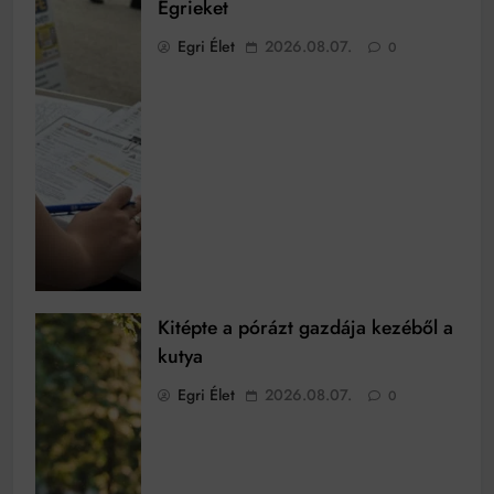
Egrieket
Egri Élet
2026.08.07.
0
Kitépte a pórázt gazdája kezéből a
kutya
Egri Élet
2026.08.07.
0