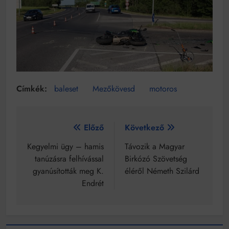
baleset
Mezőkövesd
motoros
Bejegyzés
Előző
Következő
navigáció
Kegyelmi ügy – hamis
Távozik a Magyar
tanúzásra felhívással
Birkózó Szövetség
gyanúsították meg K.
éléről Németh Szilárd
Endrét