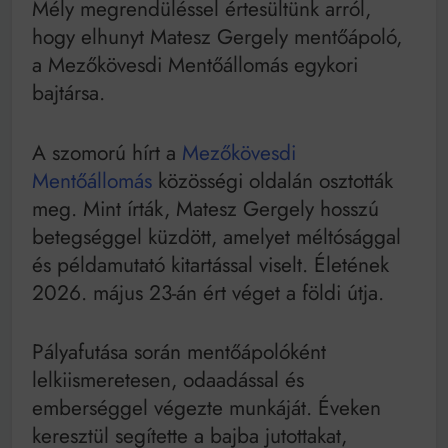
Mély megrendüléssel értesültünk arról,
Mindenki a világot akarja uralni – de nem csak a 80-
as években
hogy elhunyt Matesz Gergely mentőápoló,
Bitumenes lapostetők: a bevált technológia akkor
a Mezőkövesdi Mentőállomás egykori
működik, ha jól van felújítva
bajtársa.
A szomorú hírt a
Mezőkövesdi
Mentőállomás
közösségi oldalán osztották
meg. Mint írták, Matesz Gergely hosszú
betegséggel küzdött, amelyet méltósággal
és példamutató kitartással viselt. Életének
2026. május 23-án ért véget a földi útja.
Pályafutása során mentőápolóként
lelkiismeretesen, odaadással és
emberséggel végezte munkáját. Éveken
keresztül segítette a bajba jutottakat,