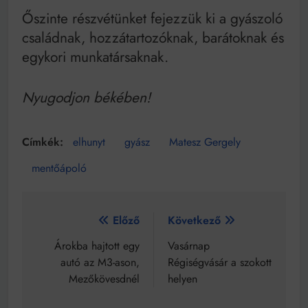
Őszinte részvétünket fejezzük ki a gyászoló
családnak, hozzátartozóknak, barátoknak és
egykori munkatársaknak.
Nyugodjon békében!
elhunyt
gyász
Matesz Gergely
mentőápoló
Bejegyzés
Előző
Következő
navigáció
Árokba hajtott egy
Vasárnap
autó az M3-ason,
Régiségvásár a szokott
Mezőkövesdnél
helyen