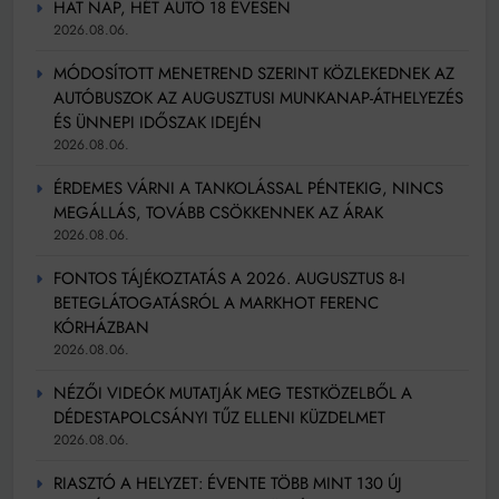
HAT NAP, HÉT AUTÓ 18 ÉVESEN
2026.08.06.
MÓDOSÍTOTT MENETREND SZERINT KÖZLEKEDNEK AZ
AUTÓBUSZOK AZ AUGUSZTUSI MUNKANAP-ÁTHELYEZÉS
ÉS ÜNNEPI IDŐSZAK IDEJÉN
2026.08.06.
ÉRDEMES VÁRNI A TANKOLÁSSAL PÉNTEKIG, NINCS
MEGÁLLÁS, TOVÁBB CSÖKKENNEK AZ ÁRAK
2026.08.06.
FONTOS TÁJÉKOZTATÁS A 2026. AUGUSZTUS 8-I
BETEGLÁTOGATÁSRÓL A MARKHOT FERENC
KÓRHÁZBAN
2026.08.06.
NÉZŐI VIDEÓK MUTATJÁK MEG TESTKÖZELBŐL A
DÉDESTAPOLCSÁNYI TŰZ ELLENI KÜZDELMET
2026.08.06.
RIASZTÓ A HELYZET: ÉVENTE TÖBB MINT 130 ÚJ