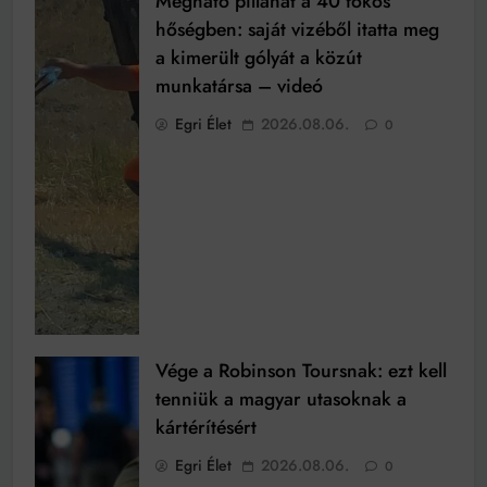
Megható pillanat a 40 fokos
hőségben: saját vizéből itatta meg
a kimerült gólyát a közút
munkatársa – videó
Egri Élet
2026.08.06.
0
Vége a Robinson Toursnak: ezt kell
tenniük a magyar utasoknak a
kártérítésért
Egri Élet
2026.08.06.
0