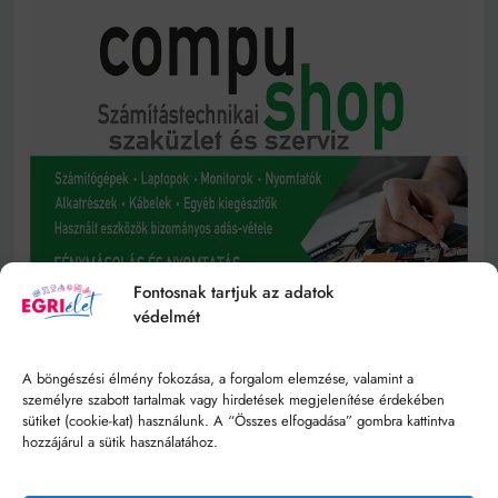
Fontosnak tartjuk az adatok
védelmét
A böngészési élmény fokozása, a forgalom elemzése, valamint a
személyre szabott tartalmak vagy hirdetések megjelenítése érdekében
sütiket (cookie-kat) használunk. A “Összes elfogadása” gombra kattintva
hozzájárul a sütik használatához.