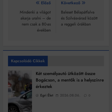
Bejegyzés
Előző
Következő
navigáció
Mindenki a világot
Baleset Bélapátfalva
akarja uralni – de
és Szilvásvárad között
nem csak a 80-as
a reggeli órákban
években
Kapcsolódó Cikkek
Két személyautó ütközött össze
Bogácson, a mentők is a helyszínre
érkeztek
Egri Élet
2026.08.06.
0