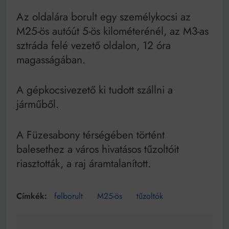
Mindenki a világot akarja uralni – de nem csak a 80-
as években
Az oldalára borult egy személykocsi az
Bitumenes lapostetők: a bevált technológia akkor
M25-ös autóút 5-ös kilométerénél, az M3-as
működik, ha jól van felújítva
sztráda felé vezető oldalon, 12 óra
magasságában.
A gépkocsivezető ki tudott szállni a
járműből.
A Füzesabony térségében történt
balesethez a város hivatásos tűzoltóit
riasztották, a raj áramtalanított.
felborult
M25-ös
tűzoltók