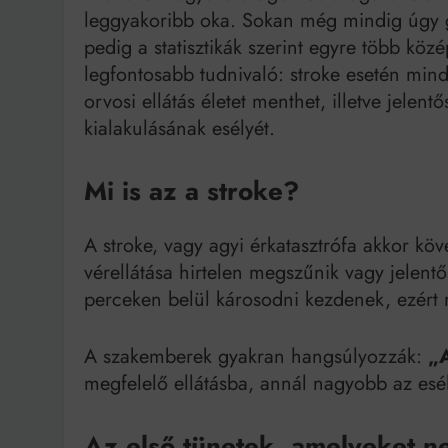
leggyakoribb oka. Sokan még mindig úgy g
pedig a statisztikák szerint egyre több közép
legfontosabb tudnivaló: stroke esetén mind
orvosi ellátás életet menthet, illetve jel
kialakulásának esélyét.
Mi is az a stroke?
A stroke, vagy agyi érkatasztrófa akkor köv
vérellátása hirtelen megszűnik vagy jelent
perceken belül károsodni kezdenek, ezért 
A szakemberek gyakran hangsúlyozzák:
„A
megfelelő ellátásba, annál nagyobb az esél
Az első tünetek, amelyeket n