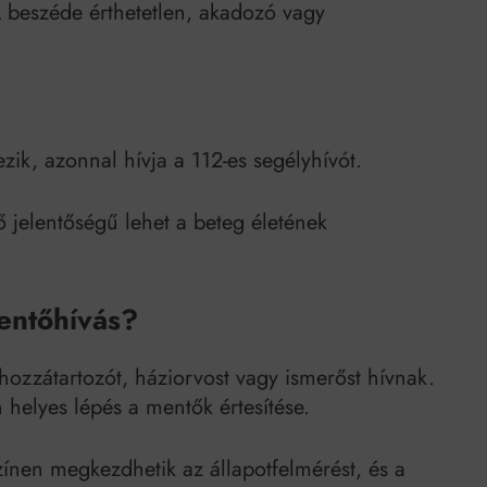
beszéde érthetetlen, akadozó vagy
ezik, azonnal hívja a 112-es segélyhívót.
 jelentőségű lehet a beteg életének
mentőhívás?
ozzátartozót, háziorvost vagy ismerőst hívnak.
helyes lépés a mentők értesítése.
ínen megkezdhetik az állapotfelmérést, és a