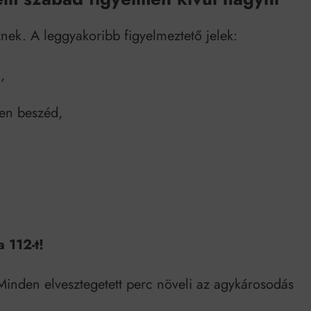
eznek. A leggyakoribb figyelmeztető jelek:
,
len beszéd,
a 112-t!
Minden elvesztegetett perc növeli az agykárosodás