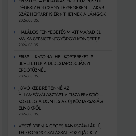
FRISSÍTÉS – HATALMAS ERDŐTŰZ PUSZTÍT
DÉDESTAPOLCSÁNY TÉRSÉGÉBEN – AKÁR
SZÁZ HEKTÁRT IS ÉRINTHETNEK A LÁNGOK
2026.08.05.
HALÁLOS FENYEGETÉS MIATT MARAD EL
MAJKA SEPSISZENTGYÖRGYI KONCERTJE
2026.08.05.
FRISS – KATONAI HELIKOPTEREKET IS
BEVETETTEK A DÉDESTAPOLCSÁNYI
ERDŐTŰZNÉL
2026.08.05.
JÖVŐ KEDDRE TENNÉ AZ
ÁLLAMFŐVÁLASZTÁST A TISZA-FRAKCIÓ –
KÖZELEG A DÖNTÉS AZ ÚJ KÖZTÁRSASÁGI
ELNÖKRŐL
2026.08.05.
VESZÉLYBEN A CÉGES BANKSZÁMLÁK: ÚJ
TELEFONOS CSALÁSSAL FOSZTJÁK KI A