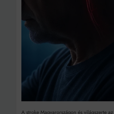
Bit
A stroke Magyarországon és világszerte az 