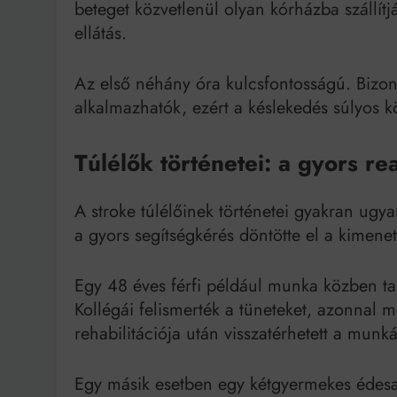
beteget közvetlenül olyan kórházba szállítj
ellátás.
Az első néhány óra kulcsfontosságú. Bizon
alkalmazhatók, ezért a késlekedés súlyos k
Túlélők történetei: a gyors re
A stroke túlélőinek történetei gyakran ugy
a gyors segítségkérés döntötte el a kimenet
Egy 48 éves férfi például munka közben tap
Kollégái felismerték a tüneteket, azonnal 
rehabilitációja után visszatérhetett a munk
Egy másik esetben egy kétgyermekes édesan