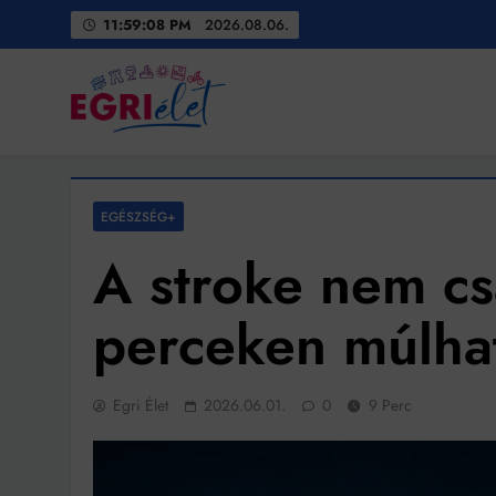
Skip
11:59:10 PM
2026.08.06.
to
content
Egri Élet
Friss hírek
EGÉSZSÉG+
A stroke nem cs
perceken múlhat
Egri Élet
2026.06.01.
0
9 Perc
Bit
Ingatlanpiaci szakértő