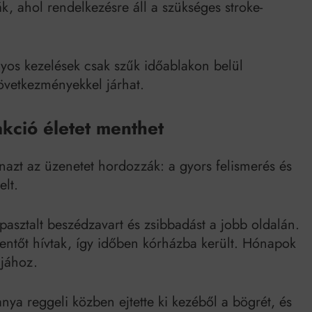
ák, ahol rendelkezésre áll a szükséges stroke-
yos kezelések csak szűk időablakon belül
övetkezményekkel járhat.
akció életet menthet
anazt az üzenetet hordozzák: a gyors felismerés és
elt.
asztalt beszédzavart és zsibbadást a jobb oldalán.
mentőt hívtak, így időben kórházba került. Hónapok
ájához.
ya reggeli közben ejtette ki kezéből a bögrét, és