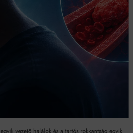
umenes lapostetők: a bevált technológia akkor működik, ha jól van felújítva
egyik vezető halálok és a tartós rokkantság egyik