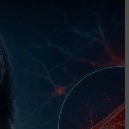
után az egyetemi városokban
Munkácsy nem Krisztust szépítette meg: minket leplezett le
Ahol köszönnek, ott még van város
Amikor a Tetris boldogabbá tesz, mint a szerelem
Létezik tökéletes élet: Truman is elhitte
Karinthy Frigyes: a zseni, aki belenézett a saját koponyájába
Ki akarsz törni. De miből?
Az öregség nem csak ránc?
Az ördög még mindig Pradát visel. De te miért öltözöl hozzá?
Móricz Zsigmond: falusi író vagy boncmester?
Mindenki a világot akarja uralni – de nem csak a 80-as években