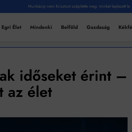
Ahol köszönnek, ott még van város
Amikor a Tetris boldogabbá tesz, mint a szerelem
Egri Élet
Mindenki
Belföld
Gazdaság
Kékf
Létezik tökéletes élet: Truman is elhitte
Karinthy Frigyes: a zseni, aki belenézett a saját koponyájába
Ki akarsz törni. De miből?
Az öregség nem csak ránc?
ak időseket érint –
Az ördög még mindig Pradát visel. De te miért öltözöl hozzá?
 az élet
Móricz Zsigmond: falusi író vagy boncmester?
Mindenki a világot akarja uralni – de nem csak a 80-as években
umenes lapostetők: a bevált technológia akkor működik, ha jól van felújítva
k szerint akár 5 százalékkal is nőhetnek a bérleti díjak a ponthatárhirdetés