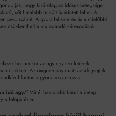
ondolják, hogy kizárólag az idősek betegsége,
korú, sőt fiatalabb felnőtt is érintett lehet. A
en perc számít. A gyors felismerés és a mielőbbi
entősen csökkentheti a maradandó károsodások
etkezik be, amikor az agy egy területének
ősen csökken. Az oxigénhiány miatt az idegsejtek
rendkívül fontos a gyors beavatkozás.
z idő agy.”
Minél hamarabb kerül a beteg
y a felépülésre.
em szabad figyelmen kívül hagyni