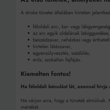
A stroke tünetei általában hirtelen jelentk
féloldali arc-, kar- vagy lábgyengeség
az arc egyik oldalának lebiggyedése,
beszédzavar, nehézkes vagy érthetet
hirtelen látászavar,
egyensúlyvesztés, szédülés,
erős, szokatlan fejfájás.
Kiemelten fontos!
Ha féloldali bénulást lát, azonnal hívja 
Ne várjon arra, hogy a tünetek elmúlnak. 
mértékét.