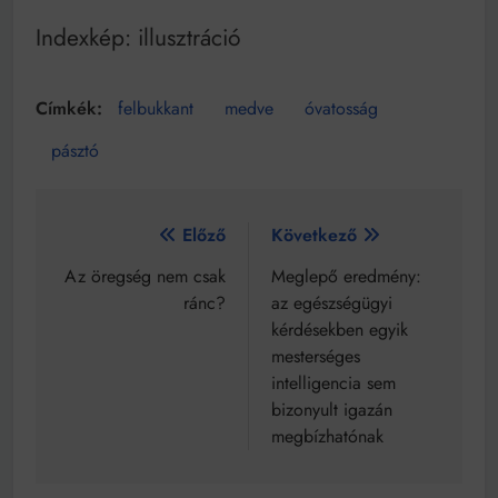
Indexkép: illusztráció
felbukkant
medve
óvatosság
pásztó
Bejegyzés
Előző
Következő
navigáció
Az öregség nem csak
Meglepő eredmény:
ránc?
az egészségügyi
kérdésekben egyik
mesterséges
intelligencia sem
bizonyult igazán
megbízhatónak