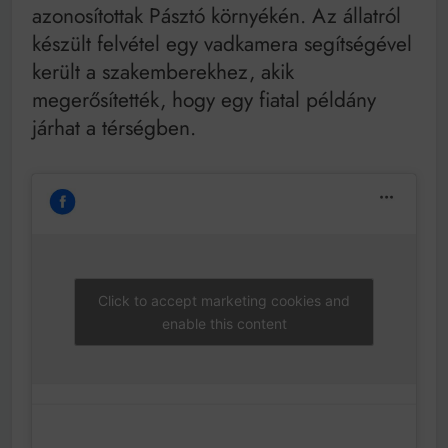
Mindenki a világot akarja uralni – de nem csak a 80-
azonosítottak Pásztó környékén. Az állatról
as években
készült felvétel egy vadkamera segítségével
Bitumenes lapostetők: a bevált technológia akkor
működik, ha jól van felújítva
került a szakemberekhez, akik
megerősítették, hogy egy fiatal példány
járhat a térségben.
Click to accept marketing cookies and
enable this content