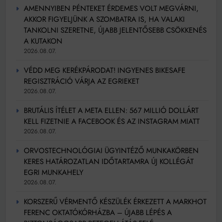
AMENNYIBEN PÉNTEKET ÉRDEMES VOLT MEGVÁRNI,
AKKOR FIGYELJÜNK A SZOMBATRA IS, HA VALAKI
TANKOLNI SZERETNE, ÚJABB JELENTŐSEBB CSÖKKENÉS
A KUTAKON
2026.08.07.
VÉDD MEG KERÉKPÁRODAT! INGYENES BIKESAFE
REGISZTRÁCIÓ VÁRJA AZ EGRIEKET
2026.08.07.
BRUTÁLIS ÍTÉLET A META ELLEN: 567 MILLIÓ DOLLÁRT
KELL FIZETNIE A FACEBOOK ÉS AZ INSTAGRAM MIATT
2026.08.07.
ORVOSTECHNOLÓGIAI ÜGYINTÉZŐ MUNKAKÖRBEN
KERES HATÁROZATLAN IDŐTARTAMRA ÚJ KOLLÉGÁT
EGRI MUNKAHELY
2026.08.07.
KORSZERŰ VÉRMENTŐ KÉSZÜLÉK ÉRKEZETT A MARKHOT
FERENC OKTATÓKÓRHÁZBA – ÚJABB LÉPÉS A