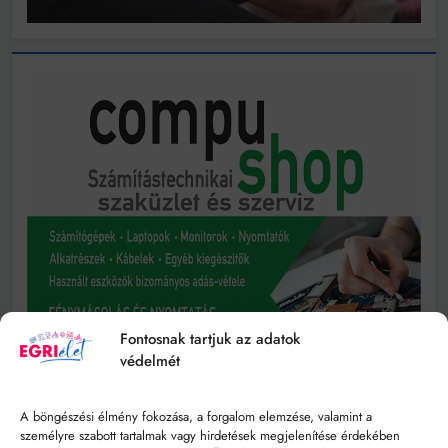
Fontosnak tartjuk az adatok
védelmét
A böngészési élmény fokozása, a forgalom elemzése, valamint a
személyre szabott tartalmak vagy hirdetések megjelenítése érdekében