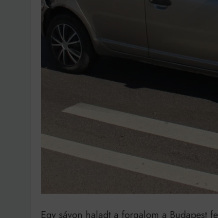
Bit
Egy sávon haladt a forgalom a Budapest fel