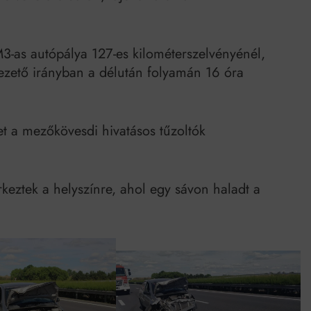
M3-as autópálya 127-es kilométerszelvényénél,
ezető irányban a délután folyamán 16 óra
et a mezőkövesdi hivatásos tűzoltók
keztek a helyszínre, ahol egy sávon haladt a