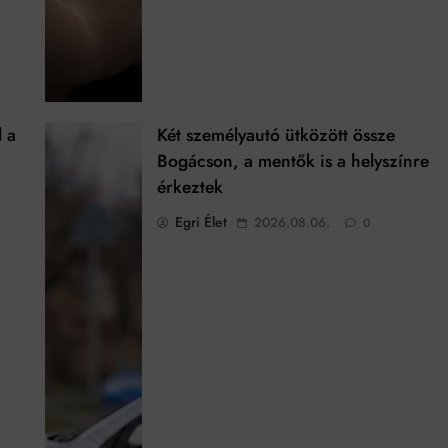
l a
Két személyautó ütközött össze
Bogácson, a mentők is a helyszínre
érkeztek
Egri Élet
2026.08.06.
0