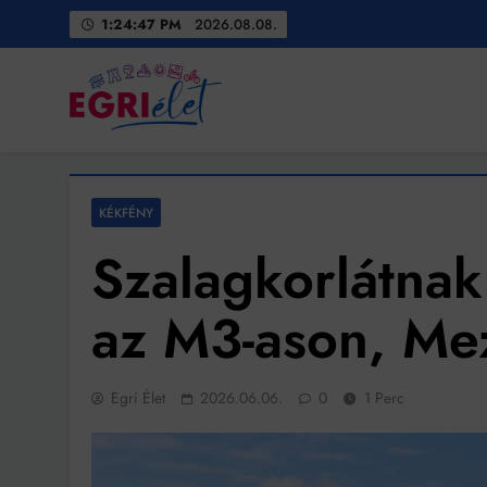
Skip
1:24:49 PM
2026.08.08.
to
content
Egri Élet
Friss hírek
KÉKFÉNY
Szalagkorlátnak
az M3-ason, Me
Egri Élet
2026.06.06.
0
1 Perc
Bit