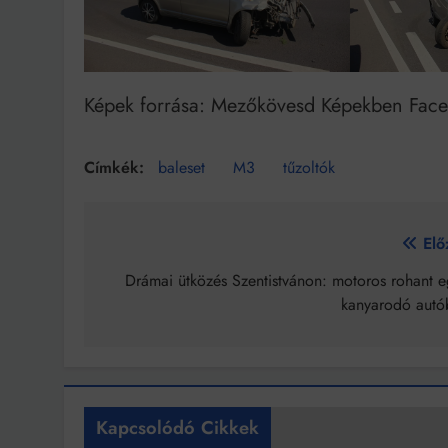
Képek forrása: Mezőkövesd Képekben Fac
baleset
M3
tűzoltók
Bejegyzés
Elő
navigáció
Drámai ütközés Szentistvánon: motoros rohant e
kanyarodó autó
Kapcsolódó Cikkek