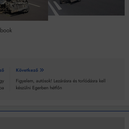
ebook
ző
Következő
gy
Figyelem, autósok! Lezárásra és torlódásra kell
ba
készülni Egerben hétfőn