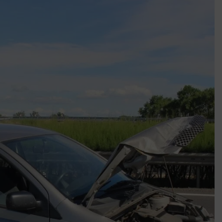
k szerint akár 5 százalékkal is nőhetnek a bérleti díjak a ponthatárhirdetés
után az egyetemi városokban
Munkácsy nem Krisztust szépítette meg: minket leplezett le
Ahol köszönnek, ott még van város
Amikor a Tetris boldogabbá tesz, mint a szerelem
Létezik tökéletes élet: Truman is elhitte
Karinthy Frigyes: a zseni, aki belenézett a saját koponyájába
Ki akarsz törni. De miből?
Az öregség nem csak ránc?
Az ördög még mindig Pradát visel. De te miért öltözöl hozzá?
Móricz Zsigmond: falusi író vagy boncmester?