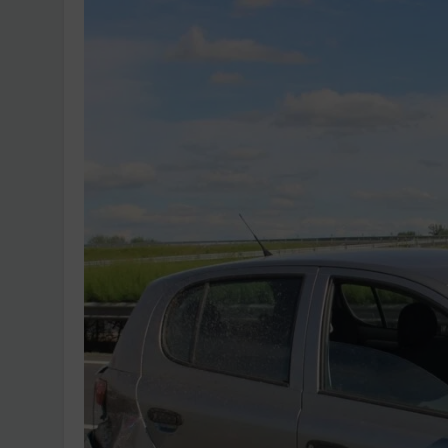
Ingatlanpiaci szakértő