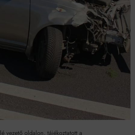
Mindenki a világot akarja uralni – de nem csak a 80-as években
umenes lapostetők: a bevált technológia akkor működik, ha jól van felújítva
é vezető oldalon, tájékoztatott a