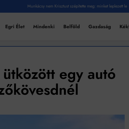
Munkácsy nem Krisztust szépítette meg: minket leplezett le
Ahol köszönnek, ott még van város
Egri Élet
Mindenki
Belföld
Gazdaság
Kék
Amikor a Tetris boldogabbá tesz, mint a szerelem
Létezik tökéletes élet: Truman is elhitte
Karinthy Frigyes: a zseni, aki belenézett a saját koponyájába
Ki akarsz törni. De miből?
 ütközött egy autó
Az öregség nem csak ránc?
zőkövesdnél
Az ördög még mindig Pradát visel. De te miért öltözöl hozzá?
Móricz Zsigmond: falusi író vagy boncmester?
Mindenki a világot akarja uralni – de nem csak a 80-as években
umenes lapostetők: a bevált technológia akkor működik, ha jól van felújítva