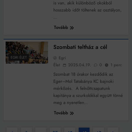
is van, akik különböző okokból
hosszabb időt töltenek az osztályon,
…
Tovább
Szombati teltház a cél
Egri
EGRI ÉLET
Élet
2025.04.19.
0
1 perc
Szombat 18 órakor kezdődik az
Eger–Mol Tatabánya KC bajnoki
mérkőzés. A felnőttcsapatunk
kapitánya a szurkolókkal együtt törné
meg a nyeretlen…
Tovább