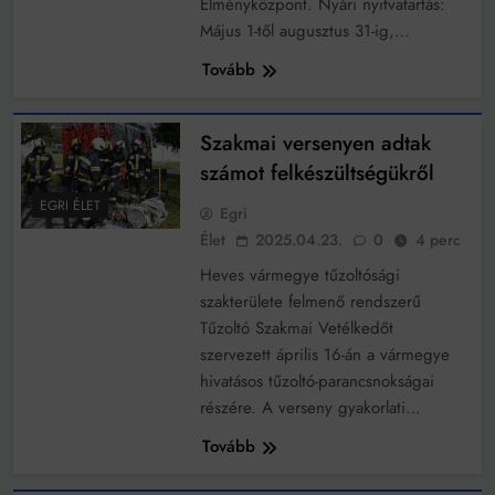
Élményközpont. Nyári nyitvatartás:
Mindenki a világot akarja uralni – de nem csak a 80-
as években
Május 1-től augusztus 31-ig,…
Bitumenes lapostetők: a bevált technológia akkor
Tovább
működik, ha jól van felújítva
Szakmai versenyen adtak
számot felkészültségükről
EGRI ÉLET
Egri
Élet
2025.04.23.
0
4 perc
Heves vármegye tűzoltósági
szakterülete felmenő rendszerű
Tűzoltó Szakmai Vetélkedőt
szervezett április 16-án a vármegye
hivatásos tűzoltó-parancsnokságai
részére. A verseny gyakorlati…
Tovább