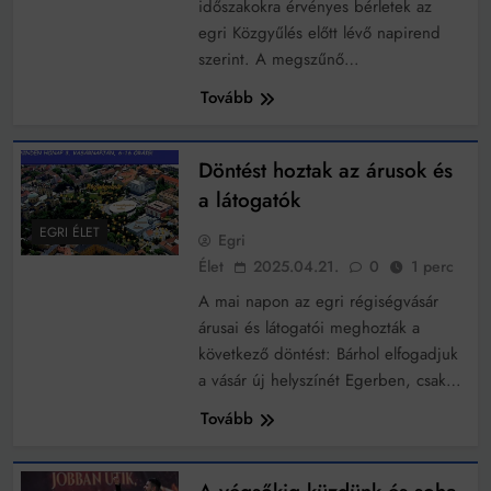
időszakokra érvényes bérletek az
egri Közgyűlés előtt lévő napirend
szerint. A megszűnő…
Tovább
Döntést hoztak az árusok és
a látogatók
EGRI ÉLET
Egri
Élet
2025.04.21.
0
1 perc
A mai napon az egri régiségvásár
árusai és látogatói meghozták a
következő döntést: Bárhol elfogadjuk
a vásár új helyszínét Egerben, csak…
Tovább