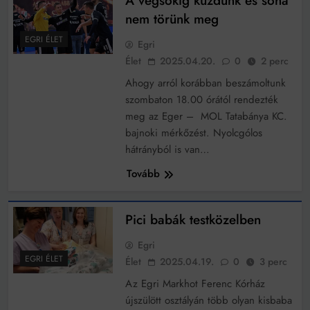
A végsőkig küzdünk és soha
nem törünk meg
EGRI ÉLET
Egri
Élet
2025.04.20.
0
2 perc
Ahogy arról korábban beszámoltunk
szombaton 18.00 órától rendezték
meg az Eger – MOL Tatabánya KC.
bajnoki mérkőzést. Nyolcgólos
hátrányból is van…
Tovább
Pici babák testközelben
Egri
EGRI ÉLET
Élet
2025.04.19.
0
3 perc
Az Egri Markhot Ferenc Kórház
újszülött osztályán több olyan kisbaba