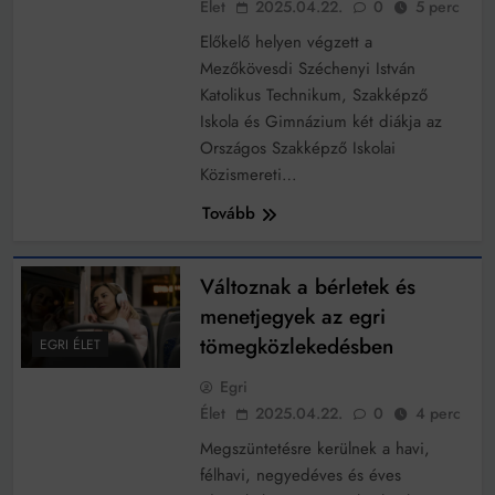
Élet
2025.04.22.
0
5 perc
Előkelő helyen végzett a
Mezőkövesdi Széchenyi István
Katolikus Technikum, Szakképző
Iskola és Gimnázium két diákja az
Országos Szakképző Iskolai
Közismereti…
Tovább
Változnak a bérletek és
menetjegyek az egri
tömegközlekedésben
EGRI ÉLET
Egri
Élet
2025.04.22.
0
4 perc
Megszüntetésre kerülnek a havi,
félhavi, negyedéves és éves