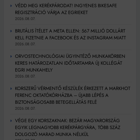
VÉDD MEG KERÉKPÁRODAT! INGYENES BIKESAFE
REGISZTRÁCIÓ VÁRJA AZ EGRIEKET
2026.08.07.
BRUTÁLIS ÍTÉLET A META ELLEN: 567 MILLIÓ DOLLÁRT
KELL FIZETNIE A FACEBOOK ÉS AZ INSTAGRAM MIATT
2026.08.07.
ORVOSTECHNOLÓGIAI ÜGYINTÉZŐ MUNKAKÖRBEN
KERES HATÁROZATLAN IDŐTARTAMRA ÚJ KOLLÉGÁT
EGRI MUNKAHELY
2026.08.07.
KORSZERŰ VÉRMENTŐ KÉSZÜLÉK ÉRKEZETT A MARKHOT
FERENC OKTATÓKÓRHÁZBA – ÚJABB LÉPÉS A
BIZTONSÁGOSABB BETEGELLÁTÁS FELÉ
2026.08.07.
VÉGE EGY KORSZAKNAK: BEZÁR MAGYARORSZÁG
EGYIK LEGNAGYOBB KERÉKPÁRGYÁRA, TÖBB SZÁZ
DOLGOZÓ MARAD MUNKA NÉLKÜL