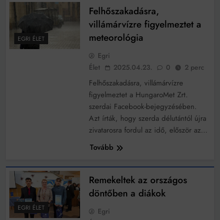
Felhőszakadásra,
villámárvízre figyelmeztet a
meteorológia
EGRI ÉLET
Egri
Élet
2025.04.23.
0
2 perc
Felhőszakadásra, villámárvízre
figyelmeztet a HungaroMet Zrt.
szerdai Facebook-bejegyzésében.
Azt írták, hogy szerda délutántól újra
zivatarosra fordul az idő, először az…
Tovább
Remekeltek az országos
döntőben a diákok
EGRI ÉLET
Egri