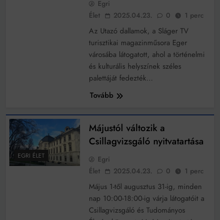
Egri
működik, ha jól van felújítva
Élet
2025.04.23.
0
1 perc
Ingatlanpiaci szakértők szerint akár 5 százalékkal is
nőhetnek a bérleti díjak a ponthatárhirdetés után az
Az Utazó dallamok, a Sláger TV
egyetemi városokban
Munkácsy nem Krisztust szépítette meg: minket
turisztikai magazinműsora Eger
leplezett le
városába látogatott, ahol a történelmi
Ahol köszönnek, ott még van város
és kulturális helyszínek széles
palettáját fedezték…
Amikor a Tetris boldogabbá tesz, mint a szerelem
Tovább
Létezik tökéletes élet: Truman is elhitte
Karinthy Frigyes: a zseni, aki belenézett a saját
Májustól változik a
koponyájába
Csillagvizsgáló nyitvatartása
Ki akarsz törni. De miből?
EGRI ÉLET
Egri
Az öregség nem csak ránc?
Élet
2025.04.23.
0
1 perc
Az ördög még mindig Pradát visel. De te miért öltözöl
Május 1-től augusztus 31-ig, minden
hozzá?
nap 10:00-18:00-ig várja látogatóit a
Móricz Zsigmond: falusi író vagy boncmester?
Csillagvizsgáló és Tudományos