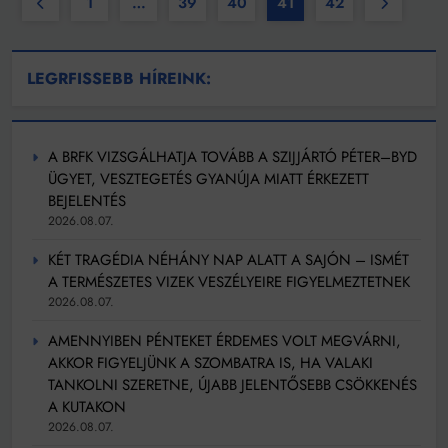
1
…
39
40
41
42
LEGRFISSEBB HÍREINK:
A BRFK VIZSGÁLHATJA TOVÁBB A SZIJJÁRTÓ PÉTER–BYD
ÜGYET, VESZTEGETÉS GYANÚJA MIATT ÉRKEZETT
BEJELENTÉS
2026.08.07.
KÉT TRAGÉDIA NÉHÁNY NAP ALATT A SAJÓN – ISMÉT
A TERMÉSZETES VIZEK VESZÉLYEIRE FIGYELMEZTETNEK
2026.08.07.
AMENNYIBEN PÉNTEKET ÉRDEMES VOLT MEGVÁRNI,
AKKOR FIGYELJÜNK A SZOMBATRA IS, HA VALAKI
TANKOLNI SZERETNE, ÚJABB JELENTŐSEBB CSÖKKENÉS
A KUTAKON
2026.08.07.