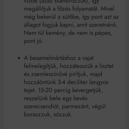
vízbe (azaz blansírozzuk), így
megállítjuk a főzés folyamatát. Mivel
még bekerül a sütőbe, így pont azt az
állagot fogjuk kapni, amit szeretnénk.
Nem túl kemény, de nem is pépes,
pont jó.
A besamelmártáshoz a vajat
felmelegítjük, hozzátesszük a lisztet
és zsemleszínűvé pirítjuk, majd
hozzáöntünk 3-4 deciliter langyos
tejet. 15-20 percig kevergetjük,
reszelünk bele egy kevés
szerecsendiót, parmezánt, végül
borsozzuk, sózzuk.