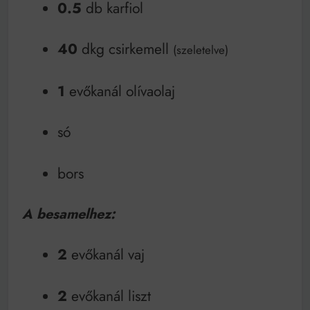
Mindenki a világot akarja uralni – de nem csak a 80-
0.5
db karfiol
as években
Bitumenes lapostetők: a bevált technológia akkor
működik, ha jól van felújítva
40
dkg csirkemell
(szeletelve)
1
evőkanál olívaolaj
só
bors
A besamelhez:
2
evőkanál vaj
2
evőkanál liszt