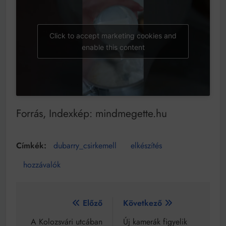
Click to accept marketing cookies and
enable this content
Forrás, Indexkép: mindmegette.hu
dubarry_csirkemell
elkészítés
hozzávalók
Bejegyzés
Előző
Következő
navigáció
A Kolozsvári utcában
Új kamerák figyelik