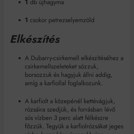
1
db újhagyma
1
csokor petrezselyemzöld
Elkészítés
A Dubarry-csirkemell elkészítéséhez a
csirkemellszeleteket sózzuk,
borsozzuk és hagyjuk állni addig,
amíg a karfiollal foglalkozunk.
A karfiolt a közepénél kettévágjuk,
rózsáira szedjük, és forrásban lévő
sós vízben 3 perc alatt félkészre
főzzük. Tegyük a karfiolrózsákat jeges