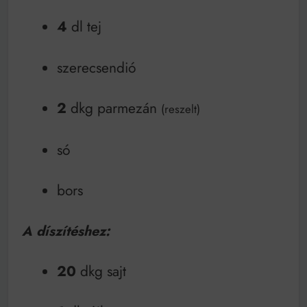
4
dl tej
szerecsendió
2
dkg parmezán
(reszelt)
só
bors
A díszítéshez:
20
dkg sajt