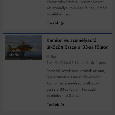
Mindenki a világot akarja uralni – de nem csak a 80-
Katasztrófavédelem. Karambolozott
as években
két személyautó a 3-as főúton, Emőd
Bitumenes lapostetők: a bevált technológia akkor
közelében, a…
működik, ha jól van felújítva
Tovább
Kamion és személyautó
ütközött össze a 33-as főúton
KÉKFÉNY
Egri
Élet
2026.03.11.
0
1 perc
Poroszló közelében lezárták az utat,
tájékoztatott a Katasztrófavédelem.
Kamion és személyautó ütközött
össze a 33-as főúton, Poroszló
közelében, a 22-es…
Tovább