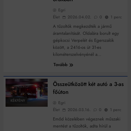
működik, ha jól van felújítva
Ingatlanpiaci szakértők szerint akár 5 százalékkal is
Egri
nőhetnek a bérleti díjak a ponthatárhirdetés után az
Élet
2026.04.02.
0
1 perc
egyetemi városokban
Munkácsy nem Krisztust szépítette meg: minket
A tűzoltók megkezdték a jármű
leplezett le
áramtalanítását. Oldalára borult egy
Ahol köszönnek, ott még van város
gépkocsi Verpelét és Egerszalók
Amikor a Tetris boldogabbá tesz, mint a szerelem
között, a 2416-os út 31-es
kilométerszelvényénél a…
Létezik tökéletes élet: Truman is elhitte
Tovább
Karinthy Frigyes: a zseni, aki belenézett a saját
koponyájába
Összeütközött két autó a 3-as
Ki akarsz törni. De miből?
főúton
Az öregség nem csak ránc?
KÉKFÉNY
Egri
Az ördög még mindig Pradát visel. De te miért öltözöl
Élet
2026.03.16.
0
1 perc
hozzá?
Emőd közelében végeznek műszaki
Móricz Zsigmond: falusi író vagy boncmester?
mentést a tűzoltók, adta hírül a