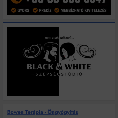
Bowen Terápia - Öngyógyítás