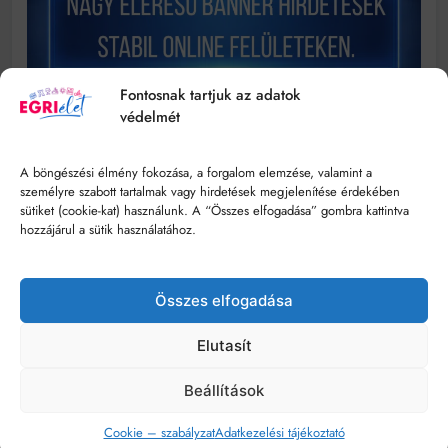
Fontosnak tartjuk az adatok
védelmét
A böngészési élmény fokozása, a forgalom elemzése, valamint a
személyre szabott tartalmak vagy hirdetések megjelenítése érdekében
sütiket (cookie-kat) használunk. A “Összes elfogadása” gombra kattintva
hozzájárul a sütik használatához.
Összes elfogadása
© Minden jog fenntartva - egrielet.hu
Elutasít
Impresszum
Szerzői Jogok
Hozzáférhetőségi Nyilatkozat
Beállítások
Kommentelési Szabályzat
Adatkezelési Tájékoztató
Médiaajánlat
Cookie – szabályzat
Adatkezelési tájékoztató