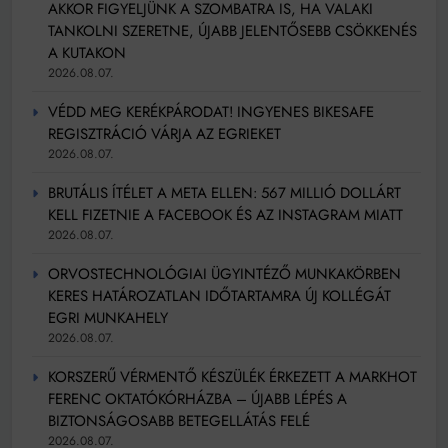
AKKOR FIGYELJÜNK A SZOMBATRA IS, HA VALAKI
TANKOLNI SZERETNE, ÚJABB JELENTŐSEBB CSÖKKENÉS
A KUTAKON
2026.08.07.
VÉDD MEG KERÉKPÁRODAT! INGYENES BIKESAFE
REGISZTRÁCIÓ VÁRJA AZ EGRIEKET
2026.08.07.
BRUTÁLIS ÍTÉLET A META ELLEN: 567 MILLIÓ DOLLÁRT
KELL FIZETNIE A FACEBOOK ÉS AZ INSTAGRAM MIATT
2026.08.07.
ORVOSTECHNOLÓGIAI ÜGYINTÉZŐ MUNKAKÖRBEN
KERES HATÁROZATLAN IDŐTARTAMRA ÚJ KOLLÉGÁT
EGRI MUNKAHELY
2026.08.07.
KORSZERŰ VÉRMENTŐ KÉSZÜLÉK ÉRKEZETT A MARKHOT
FERENC OKTATÓKÓRHÁZBA – ÚJABB LÉPÉS A
BIZTONSÁGOSABB BETEGELLÁTÁS FELÉ
2026.08.07.