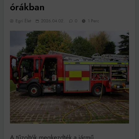
működik, ha jól van felújítva
órákban
Ingatlanpiaci szakértők szerint akár 5 százalékkal is
nőhetnek a bérleti díjak a ponthatárhirdetés után az
egyetemi városokban
Egri Élet
2026.04.02.
0
1 Perc
Munkácsy nem Krisztust szépítette meg: minket
leplezett le
Ahol köszönnek, ott még van város
Amikor a Tetris boldogabbá tesz, mint a szerelem
Létezik tökéletes élet: Truman is elhitte
Karinthy Frigyes: a zseni, aki belenézett a saját
koponyájába
Ki akarsz törni. De miből?
Az öregség nem csak ránc?
Az ördög még mindig Pradát visel. De te miért öltözöl
hozzá?
Móricz Zsigmond: falusi író vagy boncmester?
A tűzoltók megkezdték a jármű