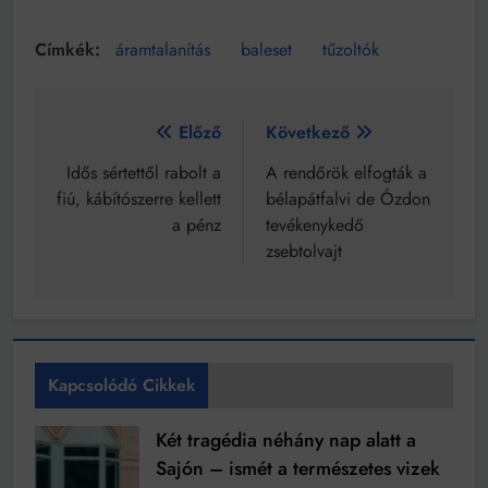
áramtalanítás
baleset
tűzoltók
Bejegyzés
Előző
Következő
navigáció
Idős sértettől rabolt a
A rendőrök elfogták a
fiú, kábítószerre kellett
bélapátfalvi de Ózdon
a pénz
tevékenykedő
zsebtolvajt
Kapcsolódó Cikkek
Két tragédia néhány nap alatt a
Sajón – ismét a természetes vizek