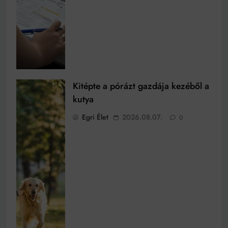
Kitépte a pórázt gazdája kezéből a
kutya
Egri Élet
2026.08.07.
0