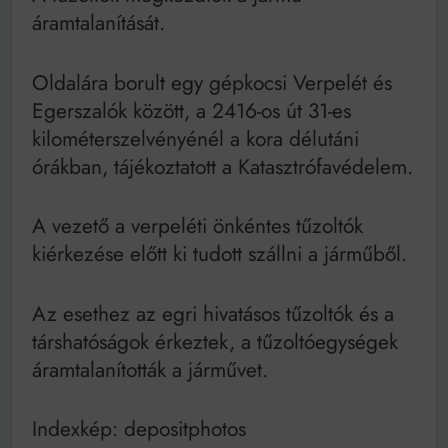
Mindenki a világot akarja uralni – de nem csak a 80-
áramtalanítását.
as években
Bitumenes lapostetők: a bevált technológia akkor
működik, ha jól van felújítva
Oldalára borult egy gépkocsi Verpelét és
Egerszalók között, a 2416-os út 31-es
kilométerszelvényénél a kora délutáni
órákban, tájékoztatott a Katasztrófavédelem.
A vezető a verpeléti önkéntes tűzoltók
kiérkezése előtt ki tudott szállni a járműből.
Az esethez az egri hivatásos tűzoltók és a
társhatóságok érkeztek, a tűzoltóegységek
áramtalanították a járművet.
Indexkép: depositphotos