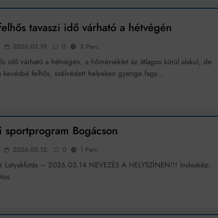
elhős tavaszi idő várható a hétvégén
2026.03.19.
0
3 Perc
ős idő várható a hétvégén, a hőmérséklet az átlagos körül alakul, de
a kevésbé felhős, szélvédett helyeken gyenge fagy…
i sportprogram Bogácson
2026.03.12.
0
1 Perc
kk Latyakfutás – 2026.03.14 NEVEZÉS A HELYSZÍNEN!!! Indexkép:
tos