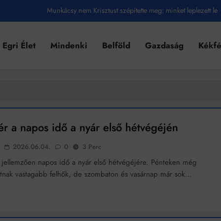
Ahol köszönnek, ott még van város
Amikor a Tetris boldogabbá tesz, mint a szerelem
Egri Élet
Mindenki
Belföld
Gazdaság
Kékf
Létezik tökéletes élet: Truman is elhitte
Karinthy Frigyes: a zseni, aki belenézett a saját koponyájába
Ki akarsz törni. De miből?
Az öregség nem csak ránc?
ér a napos idő a nyár első hétvégéjén
Az ördög még mindig Pradát visel. De te miért öltözöl hozzá?
2026.06.04.
0
3 Perc
a jellemzően napos idő a nyár első hétvégéjére. Pénteken még
Móricz Zsigmond: falusi író vagy boncmester?
atnak vastagabb felhők, de szombaton és vasárnap már sok…
Mindenki a világot akarja uralni – de nem csak a 80-as években
umenes lapostetők: a bevált technológia akkor működik, ha jól van felújítva