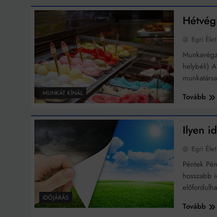
Bit
Hétvég
Egri Élet
Munkavégzé
helybéli) 
munkatárs
MUNKÁT KÍNÁL
Tovább
Ilyen i
Egri Élet
Péntek Pén
hosszabb i
előfordulh
IDŐJÁRÁS
Tovább