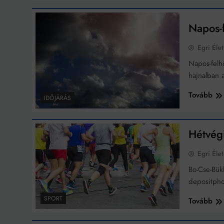
Napos-f
Egri Élet
Napos-felh
hajnalban 
Tovább
IDŐJÁRÁS
Hétvég
Egri Élet
Bo-Cse-Bü
depositpho
SPORT
Tovább