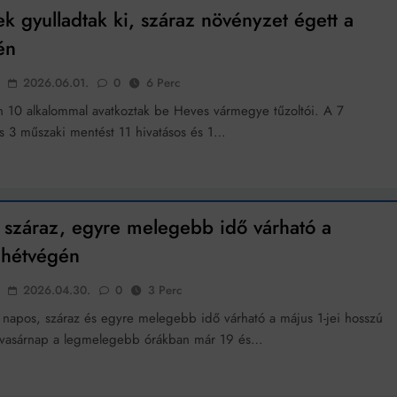
k szerint akár 5 százalékkal is nőhetnek a bérleti díjak a ponthatárhirdetés
k gyulladtak ki, száraz növényzet égett a
után az egyetemi városokban
én
Munkácsy nem Krisztust szépítette meg: minket leplezett le
Ahol köszönnek, ott még van város
2026.06.01.
0
6 Perc
 10 alkalommal avatkoztak be Heves vármegye tűzoltói. A 7
Amikor a Tetris boldogabbá tesz, mint a szerelem
és 3 műszaki mentést 11 hivatásos és 1…
Létezik tökéletes élet: Truman is elhitte
Karinthy Frigyes: a zseni, aki belenézett a saját koponyájába
 száraz, egyre melegebb idő várható a
Ki akarsz törni. De miből?
 hétvégén
Az öregség nem csak ránc?
2026.04.30.
0
3 Perc
Az ördög még mindig Pradát visel. De te miért öltözöl hozzá?
 napos, száraz és egyre melegebb idő várható a május 1-jei hosszú
 vasárnap a legmelegebb órákban már 19 és…
Móricz Zsigmond: falusi író vagy boncmester?
Mindenki a világot akarja uralni – de nem csak a 80-as években