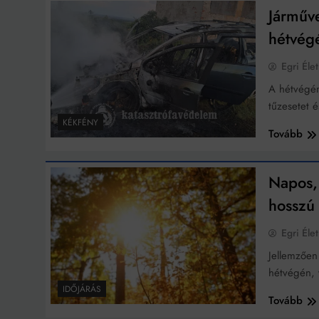
Ingatlanpiaci szakértő
Járműve
hétvég
Egri Élet
A hétvégén
tűzesetet 
KÉKFÉNY
Tovább
Napos,
hosszú
Egri Élet
Jellemzően
hétvégén,
IDŐJÁRÁS
Tovább