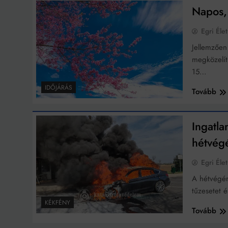
Napos, 
Egri Élet
Jellemzően
megközelít
15…
IDŐJÁRÁS
Tovább
Ingatla
hétvégé
Egri Élet
A hétvégén
tűzesetet 
KÉKFÉNY
Tovább