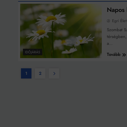
Napos k
Egri Élet
Szombat Sz
térségben,
a…
IDŐJÁRÁS
Tovább
1
2