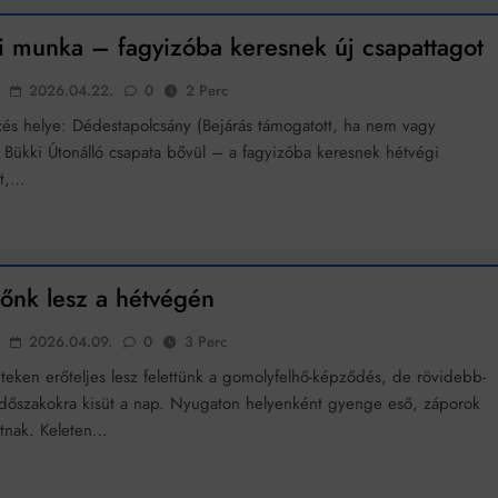
umenes lapostetők: a bevált technológia akkor működik, ha jól van felújítva
i munka – fagyizóba keresnek új csapattagot
2026.04.22.
0
2 Perc
s helye: Dédestapolcsány (Bejárás támogatott, ha nem vagy
A Bükki Útonálló csapata bővül – a fagyizóba keresnek hétvégi
at,…
dőnk lesz a hétvégén
2026.04.09.
0
3 Perc
teken erőteljes lesz felettünk a gomolyfelhő-képződés, de rövidebb-
dőszakokra kisüt a nap. Nyugaton helyenként gyenge eső, záporok
atnak. Keleten…