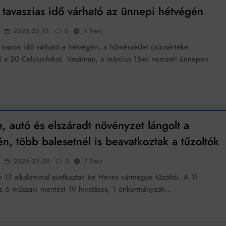
tavaszias idő várható az ünnepi hétvégén
2026.03.12.
0
4 Perc
 napos idő várható a hétvégén, a hőmérséklet csúcsértéke
i a 20 Celsius-fokot. Vasárnap, a március 15-ei nemzeti ünnepen
n, autó és elszáradt növényzet lángolt a
n, több balesetnél is beavatkoztak a tűzoltók
2026.03.09.
0
7 Perc
 17 alkalommal avatkoztak be Heves vármegye tűzoltói. A 11
és 6 műszaki mentést 19 hivatásos, 1 önkormányzati…