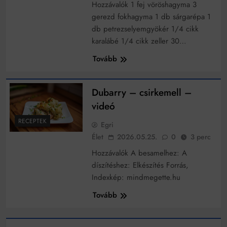
működik, ha jól van felújítva
Hozzávalók 1 fej vöröshagyma 3
gerezd fokhagyma 1 db sárgarépa 1
Ingatlanpiaci szakértők szerint akár 5 százalékkal is
nőhetnek a bérleti díjak a ponthatárhirdetés után az
db petrezselyemgyökér 1/4 cikk
egyetemi városokban
Munkácsy nem Krisztust szépítette meg: minket
karalábé 1/4 cikk zeller 30…
leplezett le
Tovább
Ahol köszönnek, ott még van város
Amikor a Tetris boldogabbá tesz, mint a szerelem
Dubarry – csirkemell –
Létezik tökéletes élet: Truman is elhitte
videó
RECEPTEK
Karinthy Frigyes: a zseni, aki belenézett a saját
Egri
koponyájába
Élet
2026.05.25.
0
3 perc
Ki akarsz törni. De miből?
Hozzávalók A besamelhez: A
díszítéshez: Elkészítés Forrás,
Az öregség nem csak ránc?
Indexkép: mindmegette.hu
Az ördög még mindig Pradát visel. De te miért öltözöl
Tovább
hozzá?
Móricz Zsigmond: falusi író vagy boncmester?