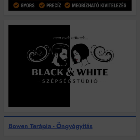
Bowen Terápia - Öngyógyítás