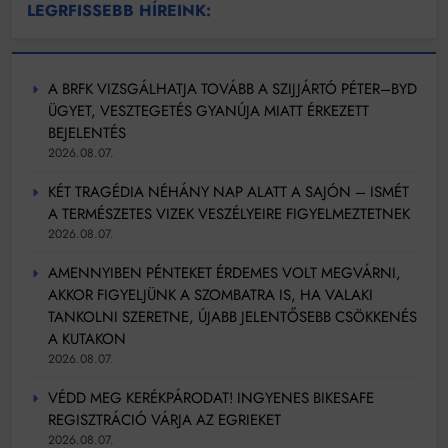
Mindenki a világot akarja uralni – de nem csak a 80-
LEGRFISSEBB HÍREINK:
as években
Bitumenes lapostetők: a bevált technológia akkor
működik, ha jól van felújítva
A BRFK VIZSGÁLHATJA TOVÁBB A SZIJJÁRTÓ PÉTER–BYD
ÜGYET, VESZTEGETÉS GYANÚJA MIATT ÉRKEZETT
BEJELENTÉS
2026.08.07.
KÉT TRAGÉDIA NÉHÁNY NAP ALATT A SAJÓN – ISMÉT
A TERMÉSZETES VIZEK VESZÉLYEIRE FIGYELMEZTETNEK
2026.08.07.
AMENNYIBEN PÉNTEKET ÉRDEMES VOLT MEGVÁRNI,
AKKOR FIGYELJÜNK A SZOMBATRA IS, HA VALAKI
TANKOLNI SZERETNE, ÚJABB JELENTŐSEBB CSÖKKENÉS
A KUTAKON
2026.08.07.
VÉDD MEG KERÉKPÁRODAT! INGYENES BIKESAFE
REGISZTRÁCIÓ VÁRJA AZ EGRIEKET
2026.08.07.