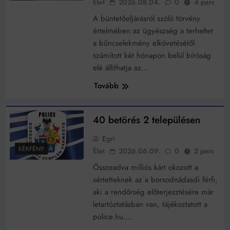
Élet
2026.08.04.
0
4 perc
működik, ha jól van felújítva
Ingatlanpiaci szakértők szerint akár 5 százalékkal is
A büntetőeljárásról szóló törvény
nőhetnek a bérleti díjak a ponthatárhirdetés után az
értelmében az ügyészség a terheltet
egyetemi városokban
Munkácsy nem Krisztust szépítette meg: minket
a bűncselekmény elkövetésétől
leplezett le
számított két hónapon belül bíróság
Ahol köszönnek, ott még van város
elé állíthatja az…
Amikor a Tetris boldogabbá tesz, mint a szerelem
Tovább
Létezik tökéletes élet: Truman is elhitte
40 betörés 2 településen
Karinthy Frigyes: a zseni, aki belenézett a saját
koponyájába
Egri
Ki akarsz törni. De miből?
KÉKFÉNY
Élet
2026.06.09.
0
2 perc
Összeadva milliós kárt okozott a
Az öregség nem csak ránc?
sértetteknek az a borsodnádasdi férfi,
Az ördög még mindig Pradát visel. De te miért öltözöl
aki a rendőrség előterjesztésére már
hozzá?
letartóztatásban van, tájékoztatott a
Móricz Zsigmond: falusi író vagy boncmester?
police.hu….