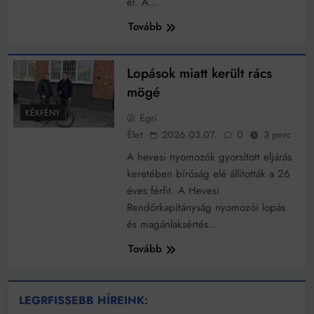
el. A…
Tovább
Lopások miatt került rács
mögé
KÉKFÉNY
Egri
Élet
2026.03.07.
0
3 perc
A hevesi nyomozók gyorsított eljárás
keretében bíróság elé állították a 26
éves férfit. A Hevesi
Rendőrkapitányság nyomozói lopás
és magánlaksértés…
Tovább
LEGRFISSEBB HÍREINK: