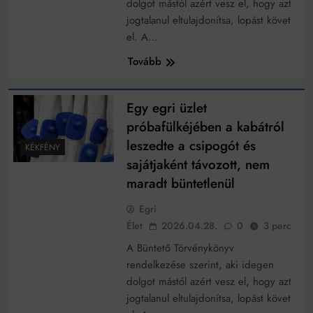
dolgot mástól azért vesz el, hogy azt
jogtalanul eltulajdonítsa, lopást követ
el. A…
Tovább
Egy egri üzlet
próbafülkéjében a kabátról
leszedte a csipogót és
KÉKFÉNY
sajátjaként távozott, nem
maradt büntetlenül
Egri
Élet
2026.04.28.
0
3 perc
A Büntető Törvénykönyv
rendelkezése szerint, aki idegen
dolgot mástól azért vesz el, hogy azt
jogtalanul eltulajdonítsa, lopást követ