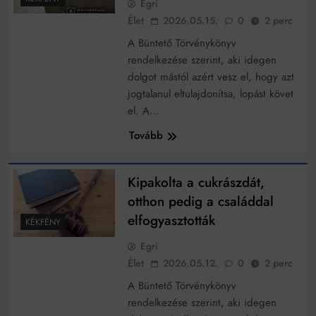
Egri
Élet
2026.05.15.
0
2 perc
A Büntető Törvénykönyv
rendelkezése szerint, aki idegen
dolgot mástól azért vesz el, hogy azt
jogtalanul eltulajdonítsa, lopást követ
el. A…
Tovább
Kipakolta a cukrászdát,
otthon pedig a családdal
elfogyasztották
KÉKFÉNY
Egri
Élet
2026.05.12.
0
2 perc
A Büntető Törvénykönyv
rendelkezése szerint, aki idegen