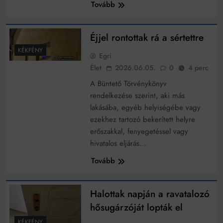
Mindenki a világot akarja uralni – de nem csak a 80-
Tovább
as években
Bitumenes lapostetők: a bevált technológia akkor
működik, ha jól van felújítva
Éjjel rontottak rá a sértettre
KÉKFÉNY
Egri
Élet
2026.06.05.
0
4 perc
A Büntető Törvénykönyv
rendelkezése szerint, aki más
lakásába, egyéb helyiségébe vagy
ezekhez tartozó bekerített helyre
erőszakkal, fenyegetéssel vagy
hivatalos eljárás…
Tovább
Halottak napján a ravatalozó
hősugárzóját lopták el
KÉKFÉNY