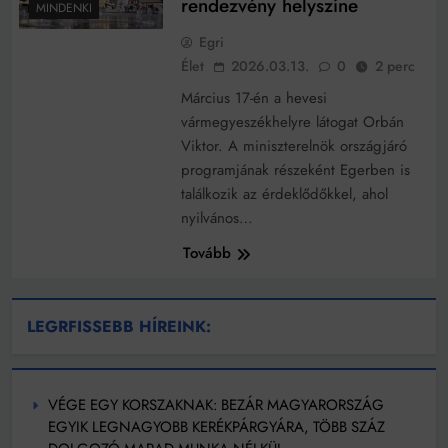
rendezvény helyszíne
MINDENKI
Egri
Élet
2026.03.13.
0
2 perc
Március 17-én a hevesi
vármegyeszékhelyre látogat Orbán
Viktor. A miniszterelnök országjáró
programjának részeként Egerben is
találkozik az érdeklődőkkel, ahol
nyilvános…
Tovább
LEGRFISSEBB HÍREINK:
VÉGE EGY KORSZAKNAK: BEZÁR MAGYARORSZÁG
EGYIK LEGNAGYOBB KERÉKPÁRGYÁRA, TÖBB SZÁZ