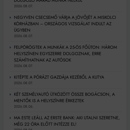
DOLGOZÓ MARAD MUNKA NÉLKÜL
2026.08.07.
NEGYVEN CSECSEMŐ VÁRJA A JÖVŐJÉT A MISKOLCI
KÓRHÁZBAN – ORSZÁGOS VIZSGÁLAT INDULT AZ
ÜGYBEN
2026.08.07.
FELPÖRÖGTEK A MUNKÁK A 25-ÖS FŐÚTON: HÁROM
HELYSZÍNEN EGYSZERRE DOLGOZNAK, ERRE
SZÁMÍTHATNAK AZ AUTÓSOK
2026.08.07.
KITÉPTE A PÓRÁZT GAZDÁJA KEZÉBŐL A KUTYA
2026.08.07.
KÉT SZEMÉLYAUTÓ ÜTKÖZÖTT ÖSSZE BOGÁCSON, A
MENTŐK IS A HELYSZÍNRE ÉRKEZTEK
2026.08.06.
MA ESTE LEÁLL AZ ERSTE BANK: AKI UTALNI SZERETNE,
MÉG 22 ÓRA ELŐTT INTÉZZE EL!