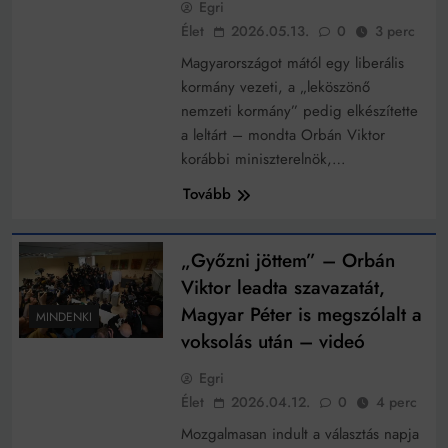
Egri
működik, ha jól van felújítva
Élet
2026.05.13.
0
3 perc
Ingatlanpiaci szakértők szerint akár 5 százalékkal is
nőhetnek a bérleti díjak a ponthatárhirdetés után az
Magyarországot mától egy liberális
egyetemi városokban
Munkácsy nem Krisztust szépítette meg: minket
kormány vezeti, a „leköszönő
leplezett le
nemzeti kormány” pedig elkészítette
Ahol köszönnek, ott még van város
a leltárt – mondta Orbán Viktor
korábbi miniszterelnök,…
Amikor a Tetris boldogabbá tesz, mint a szerelem
Tovább
Létezik tökéletes élet: Truman is elhitte
Karinthy Frigyes: a zseni, aki belenézett a saját
„Győzni jöttem” – Orbán
koponyájába
Viktor leadta szavazatát,
Ki akarsz törni. De miből?
Magyar Péter is megszólalt a
MINDENKI
Az öregség nem csak ránc?
voksolás után – videó
Az ördög még mindig Pradát visel. De te miért öltözöl
Egri
hozzá?
Élet
2026.04.12.
0
4 perc
Móricz Zsigmond: falusi író vagy boncmester?
Mozgalmasan indult a választás napja