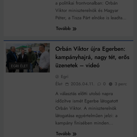
Mindenki a világot akarja uralni – de nem csak a 80-
a politikai frontvonalban: Orbán
as években
Viktor miniszterelnök és Magyar
Bitumenes lapostetők: a bevált technológia akkor
Péter, a Tisza Párt elnöke is leadta…
működik, ha jól van felújítva
Tovább
Orbán Viktor újra Egerben:
kampányhajrá, nagy tét, erős
üzenetek – videó
EGRI ÉLET
Egri
Élet
2026.04.11.
0
3 perc
A választás előtti utolsó napra
időzítve ismét Egerbe látogatott
Orbán Viktor. A miniszterelnök
látogatása egyértelműen jelzi: a
kampány finisében minden…
Tovább