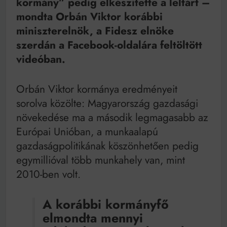
kormány” pedig elkészítette a leltárt –
Mindenki a világot akarja uralni – de nem csak a 80-
as években
mondta Orbán Viktor korábbi
Bitumenes lapostetők: a bevált technológia akkor
miniszterelnök, a Fidesz elnöke
működik, ha jól van felújítva
szerdán a Facebook-oldalára feltöltött
videóban.
Orbán Viktor kormánya eredményeit
sorolva közölte: Magyarország gazdasági
növekedése ma a második legmagasabb az
Európai Unióban, a munkaalapú
gazdaságpolitikának köszönhetően pedig
egymillióval több munkahely van, mint
2010-ben volt.
A korábbi kormányfő
elmondta mennyi