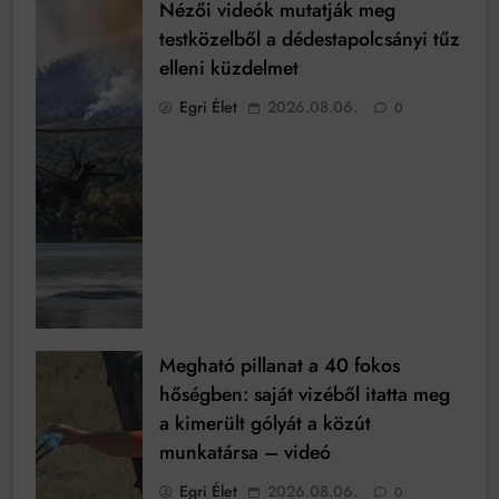
Nézői videók mutatják meg
testközelből a dédestapolcsányi tűz
elleni küzdelmet
Egri Élet
2026.08.06.
0
Megható pillanat a 40 fokos
hőségben: saját vizéből itatta meg
a kimerült gólyát a közút
munkatársa – videó
Egri Élet
2026.08.06.
0