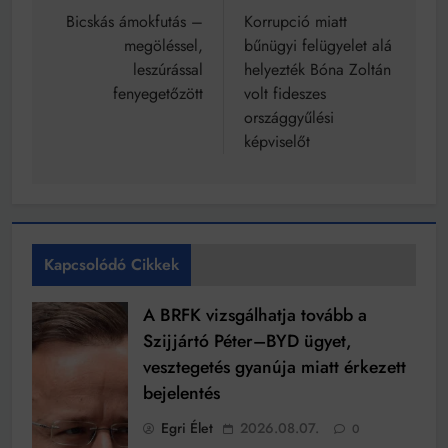
navigáció
Bicskás ámokfutás –
Korrupció miatt
megöléssel,
bűnügyi felügyelet alá
leszúrással
helyezték Bóna Zoltán
fenyegetőzött
volt fideszes
országgyűlési
képviselőt
Kapcsolódó Cikkek
A BRFK vizsgálhatja tovább a
Szijjártó Péter–BYD ügyet,
vesztegetés gyanúja miatt érkezett
bejelentés
Egri Élet
2026.08.07.
0