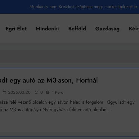
Munkácsy nem Krisztust szépítette meg: minket leplezett le
Ahol köszönnek, ott még van város
Egri Élet
Mindenki
Belföld
Gazdaság
Kék
Amikor a Tetris boldogabbá tesz, mint a szerelem
Létezik tökéletes élet: Truman is elhitte
Karinthy Frigyes: a zseni, aki belenézett a saját koponyájába
Ki akarsz törni. De miből?
adt egy autó az M3-ason, Hortnál
Az öregség nem csak ránc?
2026.03.20.
0
1 Perc
Az ördög még mindig Pradát visel. De te miért öltözöl hozzá?
áza felé vezető oldalon egy sávon halad a forgalom. Kigyulladt egy
ó az M3-as autópálya Nyíregyháza felé vezető oldalán,…
Móricz Zsigmond: falusi író vagy boncmester?
Mindenki a világot akarja uralni – de nem csak a 80-as években
umenes lapostetők: a bevált technológia akkor működik, ha jól van felújítva