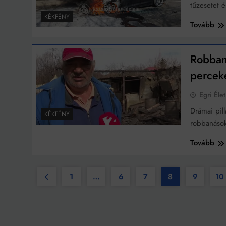
tűzesetet 
KÉKFÉNY
Tovább
Robban
percek
Egri Élet
Drámai pill
KÉKFÉNY
robbanások
Tovább
1
…
6
7
8
9
10