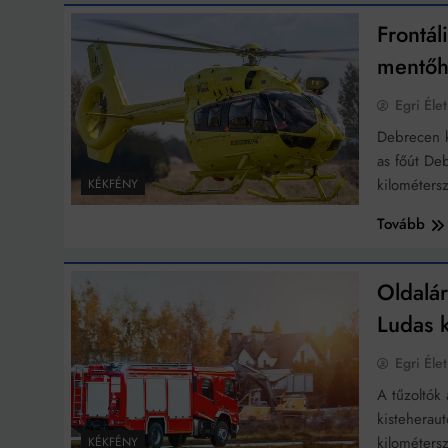
Frontál
Bit
mentőhe
Egri Élet
Debrecen k
as főút De
kilométers
KÉKFÉNY
Tovább
Oldalár
Ludas k
Egri Élet
A tűzoltók 
kisteherau
kilométers
KÉKFÉNY