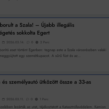
borult a Szala! – Újabb illegális
égetés sokkolta Egert
2026.03.14.
0
2 Perc
borító eset történt Egerben: tegnap este a Szala városrészben valaki
n meggyújtott egy szemétkupacot. A sűrű füst és az…
és személyautó ütközött össze a 33-as
2026.03.11.
0
1 Perc
zelében lezárták az utat, tájékoztatott a Katasztrófavédelem. Kamion