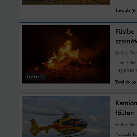
Tovább
Füstbe 
szemét
Egri Élet
Ismét felhá
illegálisa
EGRI ÉLET
Tovább
Kamion 
főúton
Egri Élet
Poroszló kö