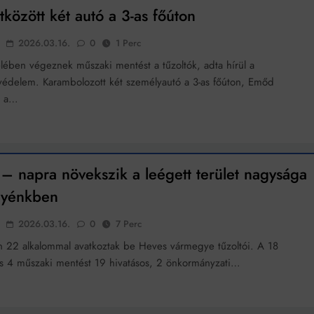
között két autó a 3-as főúton
k szerint akár 5 százalékkal is nőhetnek a bérleti díjak a ponthatárhirdetés
után az egyetemi városokban
2026.03.16.
0
1 Perc
Munkácsy nem Krisztust szépítette meg: minket leplezett le
ében végeznek műszaki mentést a tűzoltók, adta hírül a
avédelem. Karambolozott két személyautó a 3-as főúton, Emőd
Ahol köszönnek, ott még van város
, a…
Amikor a Tetris boldogabbá tesz, mint a szerelem
Létezik tökéletes élet: Truman is elhitte
– napra növekszik a leégett terület nagysága
Karinthy Frigyes: a zseni, aki belenézett a saját koponyájába
gyénkben
Ki akarsz törni. De miből?
2026.03.16.
0
7 Perc
Az öregség nem csak ránc?
 22 alkalommal avatkoztak be Heves vármegye tűzoltói. A 18
Az ördög még mindig Pradát visel. De te miért öltözöl hozzá?
és 4 műszaki mentést 19 hivatásos, 2 önkormányzati…
Móricz Zsigmond: falusi író vagy boncmester?