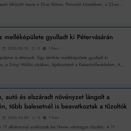
autó ütközött össze a 33-as főúton, Poroszló közelében, a 22-es…
 melléképülete gyulladt ki Pétervásárán
2026.03.10.
0
1 Perc
pületre is átterjedt. Egy lakóház melléképülete gyulladt ki
án, a Zrínyi Miklós utcában, tájékoztatott a Katasztrófavédelem. A…
n, autó és elszáradt növényzet lángolt a
n, több balesetnél is beavatkoztak a tűzoltók
2026.03.09.
0
7 Perc
 17 alkalommal avatkoztak be Heves vármegye tűzoltói. A 11