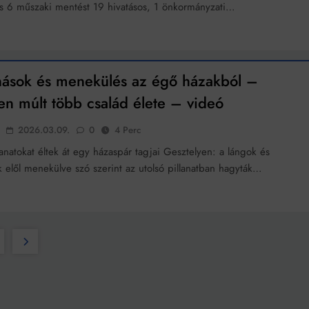
és 6 műszaki mentést 19 hivatásos, 1 önkormányzati…
ások és menekülés az égő házakból –
en múlt több család élete – videó
2026.03.09.
0
4 Perc
anatokat éltek át egy házaspár tagjai Gesztelyen: a lángok és
 elől menekülve szó szerint az utolsó pillanatban hagyták…