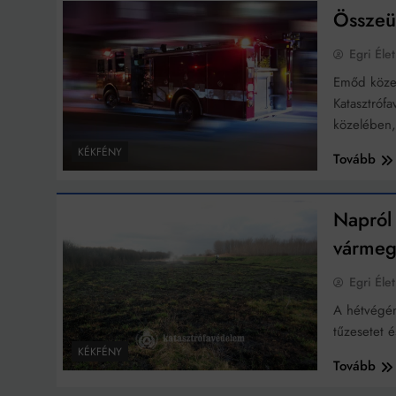
Összeüt
Ingatlanpiaci szakértő
Egri Élet
Emőd közel
Katasztróf
közelében
KÉKFÉNY
Tovább
Napról 
várme
Egri Élet
A hétvégén
tűzesetet 
KÉKFÉNY
Tovább