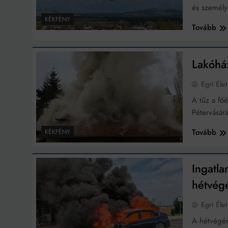
és személy
KÉKFÉNY
Tovább
Lakóház
Egri Élet
A tűz a főé
Pétervásár
Tovább
KÉKFÉNY
Ingatla
hétvégé
Egri Élet
A hétvégén