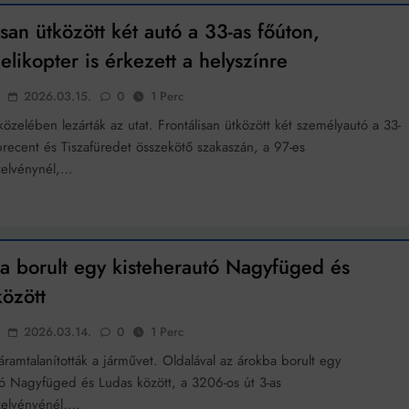
Mindenki a világot akarja uralni – de nem csak a 80-as években
isan ütközött két autó a 33-as főúton,
umenes lapostetők: a bevált technológia akkor működik, ha jól van felújítva
likopter is érkezett a helyszínre
2026.03.15.
0
1 Perc
özelében lezárták az utat. Frontálisan ütközött két személyautó a 33-
brecent és Tiszafüredet összekötő szakaszán, a 97-es
zelvénynél,…
a borult egy kisteherautó Nagyfüged és
özött
2026.03.14.
0
1 Perc
áramtalanították a járművet. Oldalával az árokba borult egy
tó Nagyfüged és Ludas között, a 3206-os út 3-as
zelvényénél,…