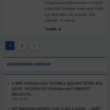
Főügyészség többszörösen minősülő
emberölés bűntette miatt emelt vádat
egy férfi ellen, aki megölte idős
jótevőjét. A vádirat…
Tovább
1
2
LEGRFISSEBB HÍREINK:
A BRFK VIZSGÁLHATJA TOVÁBB A SZIJJÁRTÓ PÉTER–BYD
ÜGYET, VESZTEGETÉS GYANÚJA MIATT ÉRKEZETT
BEJELENTÉS
2026.08.07.
KÉT TRAGÉDIA NÉHÁNY NAP ALATT A SAJÓN – ISMÉT