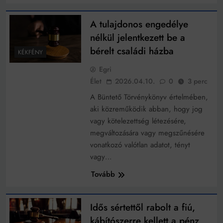
A tulajdonos engedélye
nélkül jelentkezett be a
bérelt családi házba
KÉKFÉNY
Egri
Élet
2026.04.10.
0
3 perc
A Büntető Törvénykönyv értelmében,
aki közreműködik abban, hogy jog
vagy kötelezettség létezésére,
megváltozására vagy megszűnésére
vonatkozó valótlan adatot, tényt
vagy…
Tovább
Idős sértettől rabolt a fiú,
kábítószerre kellett a pénz