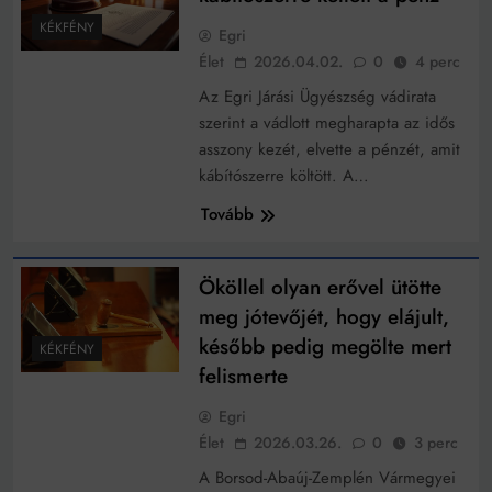
KÉKFÉNY
Egri
Élet
2026.04.02.
0
4 perc
Az Egri Járási Ügyészség vádirata
szerint a vádlott megharapta az idős
asszony kezét, elvette a pénzét, amit
kábítószerre költött. A…
Tovább
Ököllel olyan erővel ütötte
meg jótevőjét, hogy elájult,
később pedig megölte mert
KÉKFÉNY
felismerte
Egri
Élet
2026.03.26.
0
3 perc
A Borsod-Abaúj-Zemplén Vármegyei