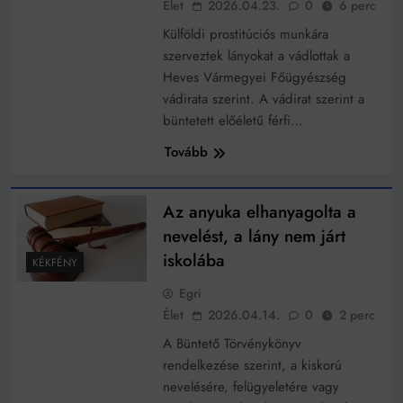
Élet
2026.04.23.
0
6 perc
Külföldi prostitúciós munkára
szerveztek lányokat a vádlottak a
Heves Vármegyei Főügyészség
vádirata szerint. A vádirat szerint a
büntetett előéletű férfi…
Tovább
Az anyuka elhanyagolta a
nevelést, a lány nem járt
iskolába
KÉKFÉNY
Egri
Élet
2026.04.14.
0
2 perc
A Büntető Törvénykönyv
rendelkezése szerint, a kiskorú
nevelésére, felügyeletére vagy