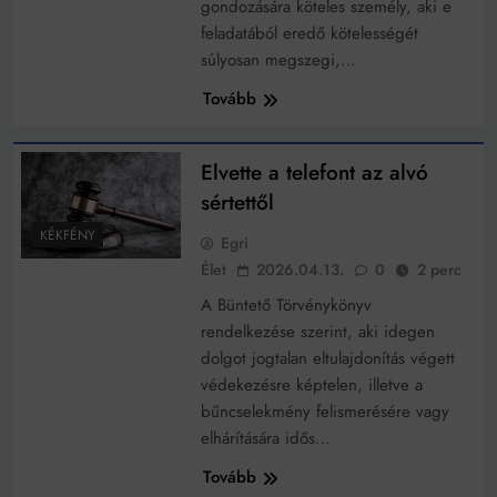
gondozására köteles személy, aki e
feladatából eredő kötelességét
súlyosan megszegi,…
Tovább
Elvette a telefont az alvó
sértettől
KÉKFÉNY
Egri
Élet
2026.04.13.
0
2 perc
A Büntető Törvénykönyv
rendelkezése szerint, aki idegen
dolgot jogtalan eltulajdonítás végett
védekezésre képtelen, illetve a
bűncselekmény felismerésére vagy
elhárítására idős…
Tovább