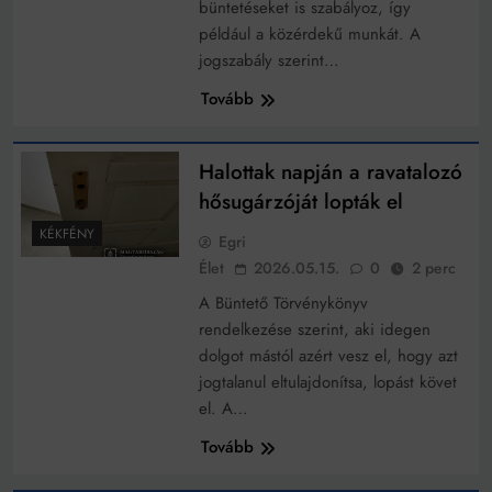
Mindenki a világot akarja uralni – de nem csak a 80-
büntetéseket is szabályoz, így
as években
például a közérdekű munkát. A
Bitumenes lapostetők: a bevált technológia akkor
jogszabály szerint…
működik, ha jól van felújítva
Tovább
Halottak napján a ravatalozó
hősugárzóját lopták el
KÉKFÉNY
Egri
Élet
2026.05.15.
0
2 perc
A Büntető Törvénykönyv
rendelkezése szerint, aki idegen
dolgot mástól azért vesz el, hogy azt
jogtalanul eltulajdonítsa, lopást követ
el. A…
Tovább