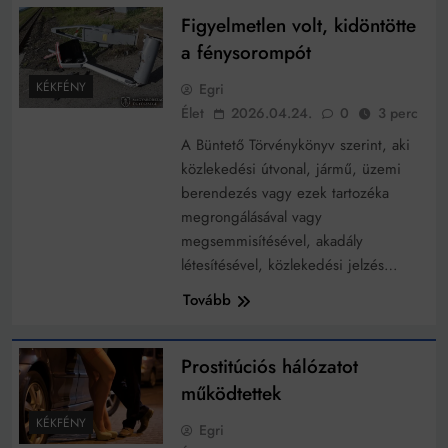
Figyelmetlen volt, kidöntötte
a fénysorompót
KÉKFÉNY
Egri
Élet
2026.04.24.
0
3 perc
A Büntető Törvénykönyv szerint, aki
közlekedési útvonal, jármű, üzemi
berendezés vagy ezek tartozéka
megrongálásával vagy
megsemmisítésével, akadály
létesítésével, közlekedési jelzés…
Tovább
Prostitúciós hálózatot
működtettek
KÉKFÉNY
Egri