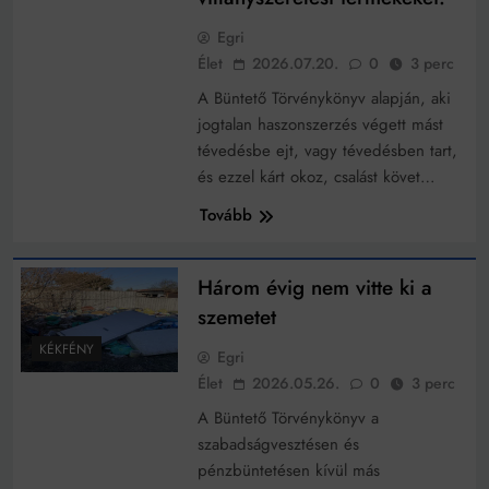
működik, ha jól van felújítva
Ingatlanpiaci szakértők szerint akár 5 százalékkal is
Egri
nőhetnek a bérleti díjak a ponthatárhirdetés után az
Élet
2026.07.20.
0
3 perc
egyetemi városokban
Munkácsy nem Krisztust szépítette meg: minket
A Büntető Törvénykönyv alapján, aki
leplezett le
jogtalan haszonszerzés végett mást
Ahol köszönnek, ott még van város
tévedésbe ejt, vagy tévedésben tart,
Amikor a Tetris boldogabbá tesz, mint a szerelem
és ezzel kárt okoz, csalást követ…
Tovább
Létezik tökéletes élet: Truman is elhitte
Karinthy Frigyes: a zseni, aki belenézett a saját
koponyájába
Három évig nem vitte ki a
Ki akarsz törni. De miből?
szemetet
KÉKFÉNY
Egri
Az öregség nem csak ránc?
Élet
2026.05.26.
0
3 perc
Az ördög még mindig Pradát visel. De te miért öltözöl
A Büntető Törvénykönyv a
hozzá?
szabadságvesztésen és
Móricz Zsigmond: falusi író vagy boncmester?
pénzbüntetésen kívül más