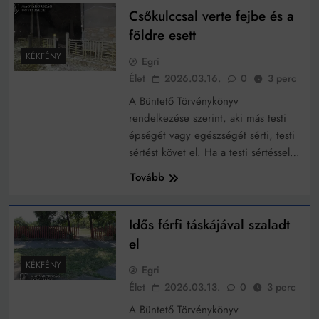
Csőkulccsal verte fejbe és a
földre esett
KÉKFÉNY
Egri
Élet
2026.03.16.
0
3 perc
A Büntető Törvénykönyv
rendelkezése szerint, aki más testi
épségét vagy egészségét sérti, testi
sértést követ el. Ha a testi sértéssel…
Tovább
Idős férfi táskájával szaladt
el
KÉKFÉNY
Egri
Élet
2026.03.13.
0
3 perc
A Büntető Törvénykönyv