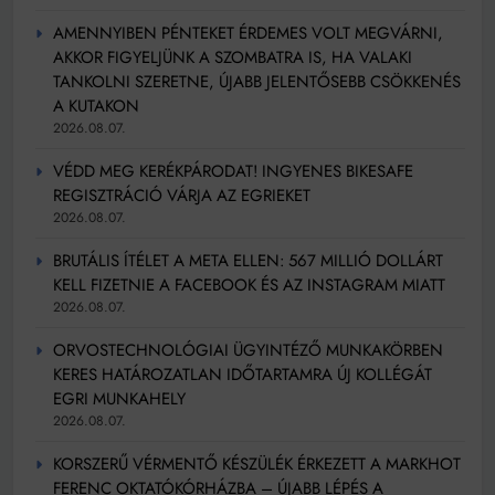
AMENNYIBEN PÉNTEKET ÉRDEMES VOLT MEGVÁRNI,
AKKOR FIGYELJÜNK A SZOMBATRA IS, HA VALAKI
TANKOLNI SZERETNE, ÚJABB JELENTŐSEBB CSÖKKENÉS
A KUTAKON
2026.08.07.
VÉDD MEG KERÉKPÁRODAT! INGYENES BIKESAFE
REGISZTRÁCIÓ VÁRJA AZ EGRIEKET
2026.08.07.
BRUTÁLIS ÍTÉLET A META ELLEN: 567 MILLIÓ DOLLÁRT
KELL FIZETNIE A FACEBOOK ÉS AZ INSTAGRAM MIATT
2026.08.07.
ORVOSTECHNOLÓGIAI ÜGYINTÉZŐ MUNKAKÖRBEN
KERES HATÁROZATLAN IDŐTARTAMRA ÚJ KOLLÉGÁT
EGRI MUNKAHELY
2026.08.07.
KORSZERŰ VÉRMENTŐ KÉSZÜLÉK ÉRKEZETT A MARKHOT
FERENC OKTATÓKÓRHÁZBA – ÚJABB LÉPÉS A