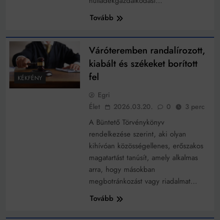
hulladékgazdálkodási…
Mindenki a világot akarja uralni – de nem csak a 80-
as években
Tovább
Bitumenes lapostetők: a bevált technológia akkor
működik, ha jól van felújítva
Váróteremben randalírozott,
kiabált és székeket borított
fel
KÉKFÉNY
Egri
Élet
2026.03.20.
0
3 perc
A Büntető Törvénykönyv
rendelkezése szerint, aki olyan
kihívóan közösségellenes, erőszakos
magatartást tanúsít, amely alkalmas
arra, hogy másokban
megbotránkozást vagy riadalmat…
Tovább