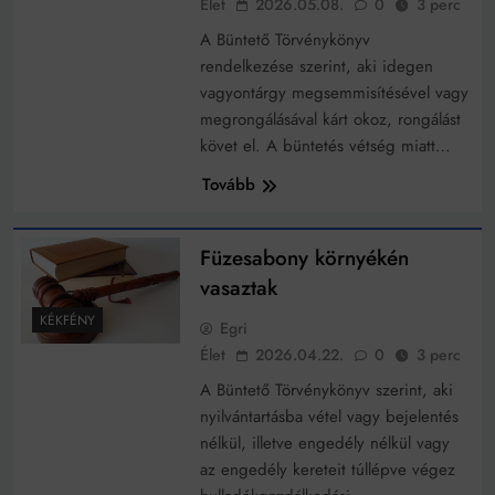
Élet
2026.05.08.
0
3 perc
működik, ha jól van felújítva
Ingatlanpiaci szakértők szerint akár 5 százalékkal is
A Büntető Törvénykönyv
nőhetnek a bérleti díjak a ponthatárhirdetés után az
rendelkezése szerint, aki idegen
egyetemi városokban
Munkácsy nem Krisztust szépítette meg: minket
vagyontárgy megsemmisítésével vagy
leplezett le
megrongálásával kárt okoz, rongálást
Ahol köszönnek, ott még van város
követ el. A büntetés vétség miatt…
Amikor a Tetris boldogabbá tesz, mint a szerelem
Tovább
Létezik tökéletes élet: Truman is elhitte
Füzesabony környékén
Karinthy Frigyes: a zseni, aki belenézett a saját
vasaztak
koponyájába
Ki akarsz törni. De miből?
KÉKFÉNY
Egri
Élet
2026.04.22.
0
3 perc
Az öregség nem csak ránc?
A Büntető Törvénykönyv szerint, aki
Az ördög még mindig Pradát visel. De te miért öltözöl
nyilvántartásba vétel vagy bejelentés
hozzá?
nélkül, illetve engedély nélkül vagy
Móricz Zsigmond: falusi író vagy boncmester?
az engedély kereteit túllépve végez