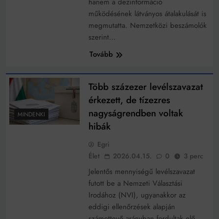
hanem a dezinformáció
Mindenki a világot akarja uralni – de nem csak a 80-
as években
működésének látványos átalakulását is
Bitumenes lapostetők: a bevált technológia akkor
megmutatta. Nemzetközi beszámolók
működik, ha jól van felújítva
szerint…
Tovább
Több százezer levélszavazat
érkezett, de tízezres
nagyságrendben voltak
MINDENKI
hibák
Egri
Élet
2026.04.15.
0
3 perc
Jelentős mennyiségű levélszavazat
futott be a Nemzeti Választási
Irodához (NVI), ugyanakkor az
eddigi ellenőrzések alapján
számottevő arányban fordultak elő