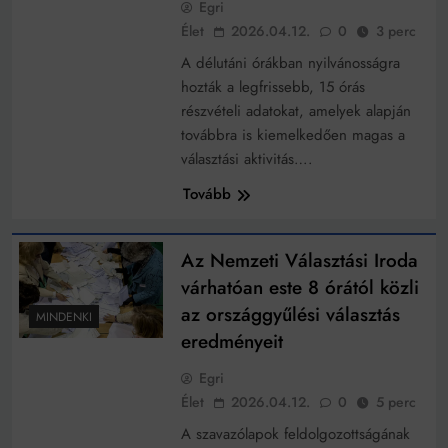
Egri
Élet
2026.04.12.
0
3 perc
A délutáni órákban nyilvánosságra
hozták a legfrissebb, 15 órás
részvételi adatokat, amelyek alapján
továbbra is kiemelkedően magas a
választási aktivitás….
Tovább
Az Nemzeti Választási Iroda
várhatóan este 8 órától közli
az országgyűlési választás
MINDENKI
eredményeit
Egri
Élet
2026.04.12.
0
5 perc
A szavazólapok feldolgozottságának