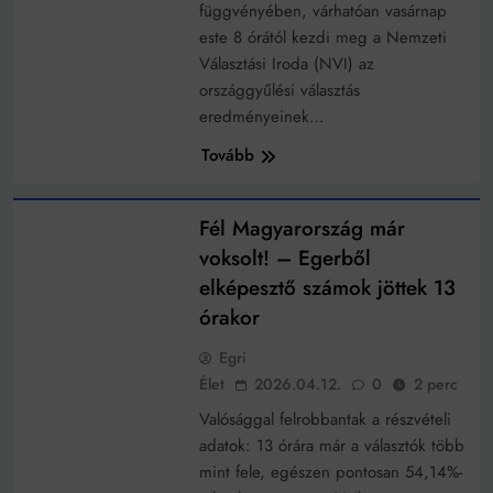
függvényében, várhatóan vasárnap
este 8 órától kezdi meg a Nemzeti
Választási Iroda (NVI) az
országgyűlési választás
eredményeinek…
Tovább
MINDENKI
Fél Magyarország már
voksolt! – Egerből
elképesztő számok jöttek 13
órakor
Egri
Élet
2026.04.12.
0
2 perc
Valósággal felrobbantak a részvételi
adatok: 13 órára már a választók több
mint fele, egészen pontosan 54,14%-