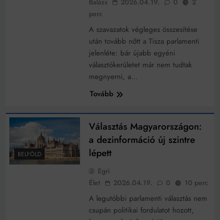
Balázs
2026.04.19.
0
2
működik, ha jól van felújítva
perc
Ingatlanpiaci szakértők szerint akár 5 százalékkal is
nőhetnek a bérleti díjak a ponthatárhirdetés után az
A szavazatok végleges összesítése
egyetemi városokban
Munkácsy nem Krisztust szépítette meg: minket
után tovább nőtt a Tisza parlamenti
leplezett le
jelenléte: bár újabb egyéni
Ahol köszönnek, ott még van város
választókerületet már nem tudtak
megnyerni, a…
Amikor a Tetris boldogabbá tesz, mint a szerelem
Tovább
Létezik tökéletes élet: Truman is elhitte
Karinthy Frigyes: a zseni, aki belenézett a saját
Választás Magyarországon:
koponyájába
a dezinformáció új szintre
Ki akarsz törni. De miből?
lépett
BELFÖLD
Az öregség nem csak ránc?
Egri
Az ördög még mindig Pradát visel. De te miért öltözöl
Élet
2026.04.19.
0
10 perc
hozzá?
A legutóbbi parlamenti választás nem
Móricz Zsigmond: falusi író vagy boncmester?
csupán politikai fordulatot hozott,