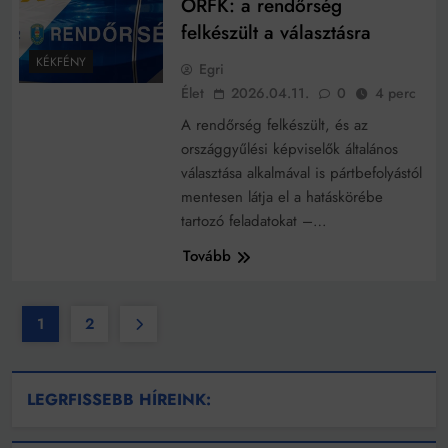
ORFK: a rendőrség
felkészült a választásra
KÉKFÉNY
Egri
Élet
2026.04.11.
0
4 perc
A rendőrség felkészült, és az
országgyűlési képviselők általános
választása alkalmával is pártbefolyástól
mentesen látja el a hatáskörébe
tartozó feladatokat –…
Tovább
1
2
LEGRFISSEBB HÍREINK: