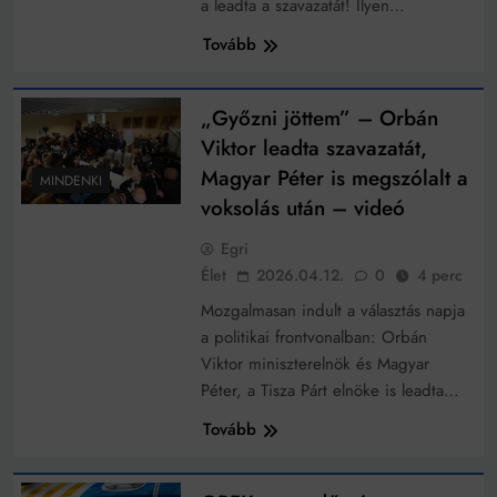
a leadta a szavazatát! Ilyen…
Tovább
„Győzni jöttem” – Orbán
Viktor leadta szavazatát,
Magyar Péter is megszólalt a
MINDENKI
voksolás után – videó
Egri
Élet
2026.04.12.
0
4 perc
Mozgalmasan indult a választás napja
a politikai frontvonalban: Orbán
Viktor miniszterelnök és Magyar
Péter, a Tisza Párt elnöke is leadta…
Tovább