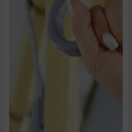
Bitumenes lapostetők: a bevált technológia akkor
működik, ha jól van felújítva