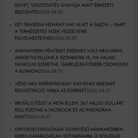
ÜGYET, VESZTEGETÉS GYANÚJA MIATT ÉRKEZETT
BEJELENTÉS
2026.08.07.
KÉT TRAGÉDIA NÉHÁNY NAP ALATT A SAJÓN – ISMÉT
A TERMÉSZETES VIZEK VESZÉLYEIRE
FIGYELMEZTETNEK
2026.08.07.
AMENNYIBEN PÉNTEKET ÉRDEMES VOLT MEGVÁRNI,
AKKOR FIGYELJÜNK A SZOMBATRA IS, HA VALAKI
TANKOLNI SZERETNE, ÚJABB JELENTŐSEBB CSÖKKENÉS
A KUTAKON
2026.08.07.
VÉDD MEG KERÉKPÁRODAT! INGYENES BIKESAFE
REGISZTRÁCIÓ VÁRJA AZ EGRIEKET
2026.08.07.
BRUTÁLIS ÍTÉLET A META ELLEN: 567 MILLIÓ DOLLÁRT
KELL FIZETNIE A FACEBOOK ÉS AZ INSTAGRAM
MIATT
2026.08.07.
ORVOSTECHNOLÓGIAI ÜGYINTÉZŐ MUNKAKÖRBEN
KERES HATÁROZATLAN IDŐTARTAMRA ÚJ KOLLÉGÁT