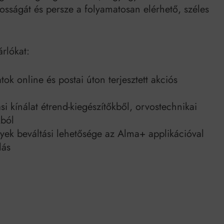
nosságát és persze a folyamatosan elérhető, széles
rlókat:
tok online és postai úton terjesztett akciós
i kínálat étrend-kiegészítőkből, orvostechnikai
ból
k beváltási lehetősége az Alma+ applikációval
lás