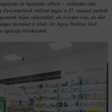
egújulás és fejlesztés nélküli – működés után
 Gyóyszertárak hálózat tagjai a 21. századi patikák
szerek teljes választákát, de minden más, az élet
éges terméket is kínál. Az Agria Parkban lévő
e igazolja mindezeket.