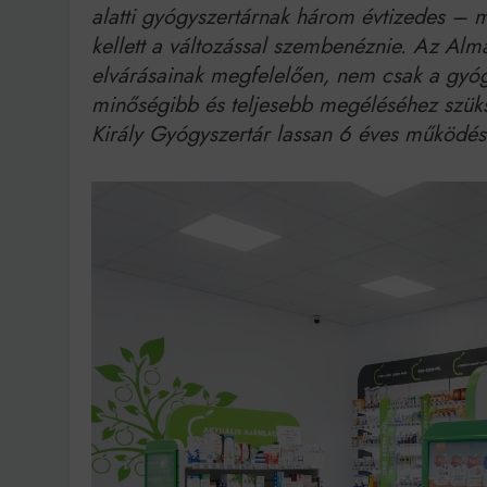
alatti gyógyszertárnak három évtizedes – m
kellett a változással szembenéznie. Az Alma
elvárásainak megfelelően, nem csak a gyógy
minőségibb és teljesebb megéléséhez szüks
Király Gyógyszertár lassan 6 éves működés