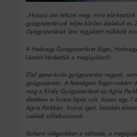
„Hosszú utat tettünk meg, mire elérkeztünk 
gyógyszertárunk teljes körűen átalakult és 
Gyógyszertárak lánc tagjaként működik to
A Hadnagy Gyógyszertárat (Eger, Hadnagy ú
Lászlót kérdeztük a megújulásról:
Első generációs gyógyszerész vagyok, sem
gyógyszerész. A feleségem fogorvosként d
meg a Király Gyógyszertárat az Agria Park
életében is fontos lépés volt, hiszen egy 7 
Agria Parkban. Szóval igen, büszkén elmo
családi vállalkozásunk.
Rohanó világunkban a változás, a megújulás