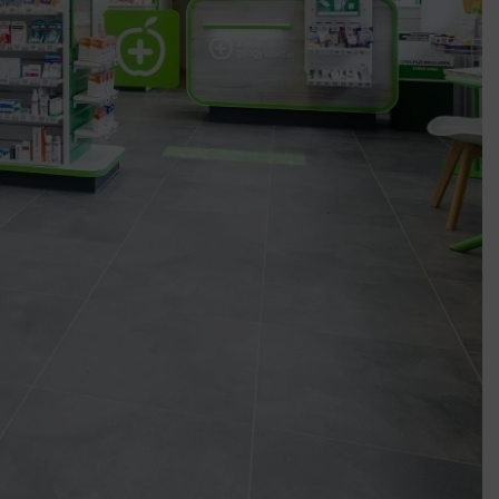
umenes lapostetők: a bevált technológia akkor működik, ha jól van felújítva