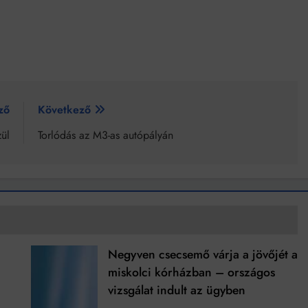
ző
Következő
ül
Torlódás az M3-as autópályán
Negyven csecsemő várja a jövőjét a
miskolci kórházban – országos
vizsgálat indult az ügyben