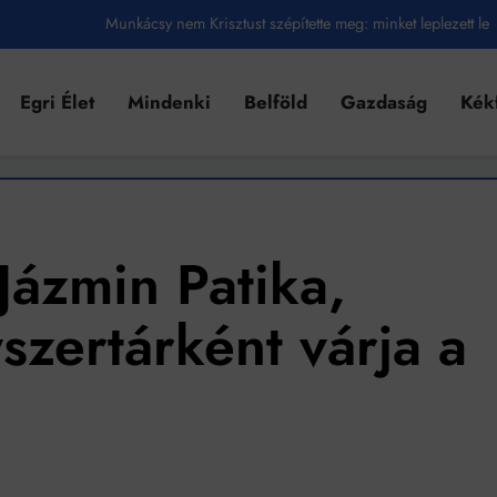
Ahol köszönnek, ott még van város
Amikor a Tetris boldogabbá tesz, mint a szerelem
Egri Élet
Mindenki
Belföld
Gazdaság
Kék
Létezik tökéletes élet: Truman is elhitte
Karinthy Frigyes: a zseni, aki belenézett a saját koponyájába
Ki akarsz törni. De miből?
Az öregség nem csak ránc?
Jázmin Patika,
Az ördög még mindig Pradát visel. De te miért öltözöl hozzá?
zertárként várja a
Móricz Zsigmond: falusi író vagy boncmester?
Mindenki a világot akarja uralni – de nem csak a 80-as években
umenes lapostetők: a bevált technológia akkor működik, ha jól van felújítva
k szerint akár 5 százalékkal is nőhetnek a bérleti díjak a ponthatárhirdetés