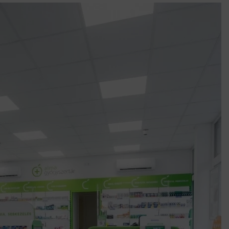
után az egyetemi városokban
Munkácsy nem Krisztust szépítette meg: minket leplezett le
Ahol köszönnek, ott még van város
Amikor a Tetris boldogabbá tesz, mint a szerelem
Létezik tökéletes élet: Truman is elhitte
Karinthy Frigyes: a zseni, aki belenézett a saját koponyájába
Ki akarsz törni. De miből?
Az öregség nem csak ránc?
Az ördög még mindig Pradát visel. De te miért öltözöl hozzá?
Móricz Zsigmond: falusi író vagy boncmester?
Mindenki a világot akarja uralni – de nem csak a 80-as években