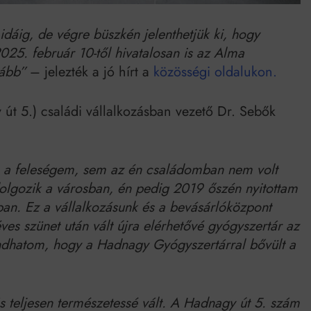
idáig, de végre büszkén jelenthetjük ki, hogy
2025. február 10-től hivatalosan is az Alma
vább”
– jelezték a jó hírt a
közösségi oldalukon.
t 5.) családi vállalkozásban vezető Dr. Sebők
 a feleségem, sem az én családomban nem volt
olgozik a városban, én pedig 2019 őszén nyitottam
ban. Ez a vállalkozásunk és a bevásárlóközpont
éves szünet után vált újra elérhetővé gyógyszertár az
ndhatom, hogy a Hadnagy Gyógyszertárral bővült a
 teljesen természetessé vált. A Hadnagy út 5. szám