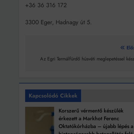
+36 36 316 172
3300 Eger, Hadnagy út 5.
Bejegyzés
Elő
navigáció
Az Egri Termálfürdő húsvéti meglepetéssel kész
Kapcsolódó Cikkek
Korszerű vérmentő készülék
érkezett a Markhot Ferenc
Oktatókórházba – újabb lépés a