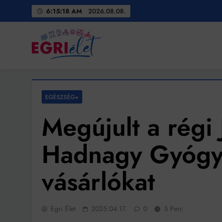
Skip
6:15:20 AM
2026.08.08.
to
content
Egri Élet
Friss hírek
EGÉSZSÉG+
Megújult a régi 
Hadnagy Gyógys
vásárlókat
Bit
Egri Élet
2025.04.17.
0
5 Perc
Ingatlanpiaci szakértő