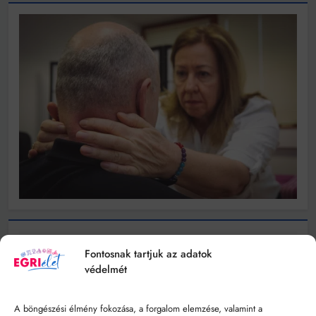
Fontosnak tartjuk az adatok
védelmét
A böngészési élmény fokozása, a forgalom elemzése, valamint a