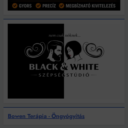
Bowen Terápia - Öngyógyítás