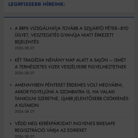
LEGRFISSEBB HÍREINK:
A BRFK VIZSGÁLHATJA TOVÁBB A SZIJJÁRTÓ PÉTER–BYD
ÜGYET, VESZTEGETÉS GYANÚJA MIATT ÉRKEZETT
BEJELENTÉS
2026.08.07.
KÉT TRAGÉDIA NÉHÁNY NAP ALATT A SAJÓN – ISMÉT
A TERMÉSZETES VIZEK VESZÉLYEIRE FIGYELMEZTETNEK
2026.08.07.
AMENNYIBEN PÉNTEKET ÉRDEMES VOLT MEGVÁRNI,
AKKOR FIGYELJÜNK A SZOMBATRA IS, HA VALAKI
TANKOLNI SZERETNE, ÚJABB JELENTŐSEBB CSÖKKENÉS
A KUTAKON
2026.08.07.
VÉDD MEG KERÉKPÁRODAT! INGYENES BIKESAFE
REGISZTRÁCIÓ VÁRJA AZ EGRIEKET
2026.08.07.