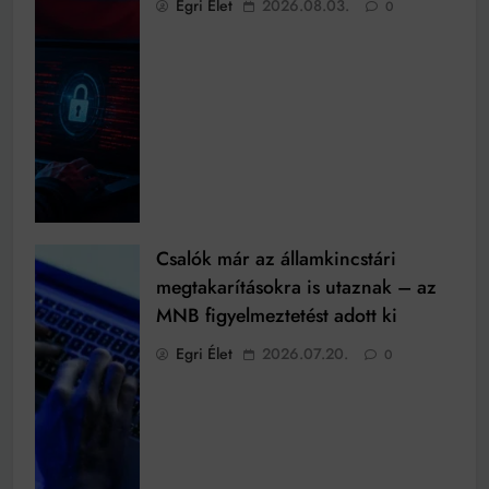
Egri Élet
2026.08.03.
0
Csalók már az államkincstári
megtakarításokra is utaznak – az
MNB figyelmeztetést adott ki
Egri Élet
2026.07.20.
0