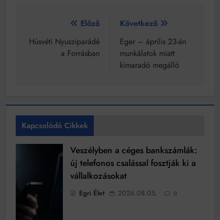
Bejegyzés
Előző
Következő
navigáció
Húsvéti Nyusziparádé
Eger – április 23-án
a Forrásban
munkálatok miatt
kimaradó megálló
Kapcsolódó Cikkek
Veszélyben a céges bankszámlák:
új telefonos csalással fosztják ki a
vállalkozásokat
Egri Élet
2026.08.05.
0