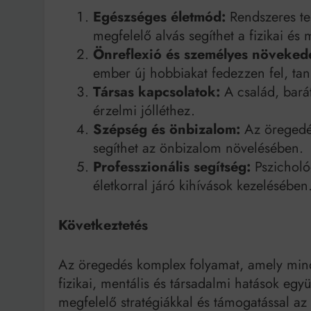
Egészséges életmód:
Rendszeres tes
megfelelő alvás segíthet a fizikai é
Önreflexió és személyes növeked
ember új hobbiakat fedezzen fel, tanu
Társas kapcsolatok:
A család, bará
érzelmi jólléthez.
Szépség és önbizalom:
Az öregedés
segíthet az önbizalom növelésében.
Professzionális segítség:
Pszichológ
életkorral járó kihívások kezelésében
Következtetés
Az öregedés komplex folyamat, amely mind
fizikai, mentális és társadalmi hatások egy
megfelelő stratégiákkal és támogatással az