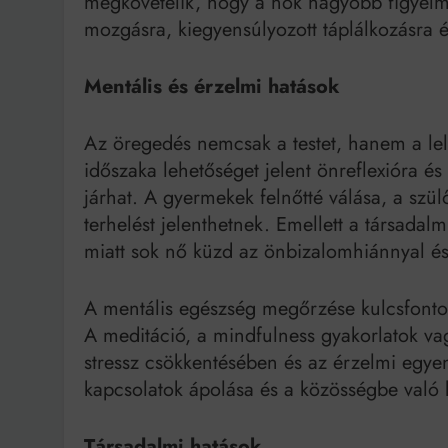
megkövetelik, hogy a nők nagyobb figyelme
mozgásra, kiegyensúlyozott táplálkozásra 
Mentális és érzelmi hatások
Az öregedés nemcsak a testet, hanem a lel
időszaka lehetőséget jelent önreflexióra é
járhat. A gyermekek felnőtté válása, a szül
terhelést jelenthetnek. Emellett a társadal
miatt sok nő küzd az önbizalomhiánnyal és
A mentális egészség megőrzése kulcsfontos
A meditáció, a mindfulness gyakorlatok vag
stressz csökkentésében és az érzelmi egyens
kapcsolatok ápolása és a közösségbe való b
Társadalmi hatások