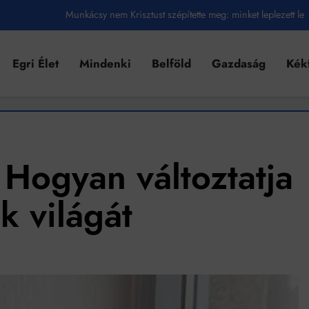
Munkácsy nem Krisztust szépítette meg: minket leplezett le
Ahol köszönnek, ott még van város
Egri Élet
Mindenki
Belföld
Gazdaság
Kék
Amikor a Tetris boldogabbá tesz, mint a szerelem
Létezik tökéletes élet: Truman is elhitte
Karinthy Frigyes: a zseni, aki belenézett a saját koponyájába
Ki akarsz törni. De miből?
 Hogyan változtatja
Az öregség nem csak ránc?
k világát
Az ördög még mindig Pradát visel. De te miért öltözöl hozzá?
Móricz Zsigmond: falusi író vagy boncmester?
Mindenki a világot akarja uralni – de nem csak a 80-as években
umenes lapostetők: a bevált technológia akkor működik, ha jól van felújítva