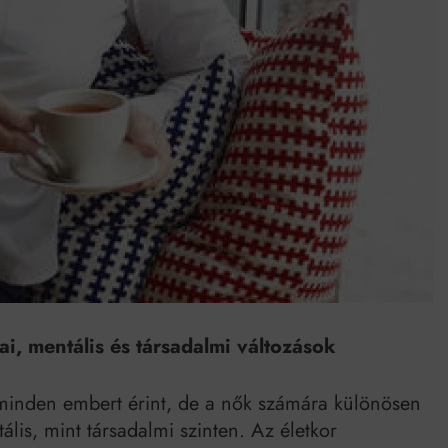
Mindenki a világot akarja uralni – de nem csak a 80-as években
umenes lapostetők: a bevált technológia akkor működik, ha jól van felújítva
i, mentális és társadalmi változások
minden embert érint, de a nők számára különösen
ális, mint társadalmi szinten. Az életkor