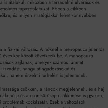
ga is átalakul, miközben a társadalmi elvárások és
csolatos tapasztalataikat. Ebben a cikkben
őkre, és milyen stratégiákkal lehet könnyebben
.
a fizikai változás. A nőknél a menopauza jelentős
0 éves kor között következik be. A menopauza
tozások zajlanak, amelyek számos tünetet
i izzadást, hangulatingadozásokat és
kai, hanem érzelmi terhelést is jelentenek.
almassága csökken, a ráncok megjelennek, és a haj
sökkenése és a csontsűrűség csökkenése is gyakori,
i problémák kockázatát. Ezek a változások