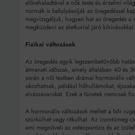
előrehaladtával a nők teste és érzelmi vilá
normák is befolyásolják az öregedéssel kap
megvizsgáljuk, hogyan hat az öregedés a n
megküzdeni az életkorral járó kihívásokkal
Fizikai változások
Az öregedés egyik legszembetűnőbb hatása 
átmeneti időszak, amely általában 40 és 5
során a női testben drámai hormonális vál
okozhatnak, például hőhullámokat, éjszaka
alvászavarokat. Ezek a tünetek nemcsak fizi
A hormonális változások mellett a bőr rug
szürkülhet vagy ritkulhat. Az izomtömeg c
ami megnöveli az osteoporózis és az ízület