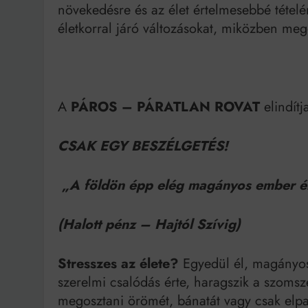
növekedésre és az élet értelmesebbé tétel
életkorral járó változásokat, miközben me
A
PÁROS – PÁRATLAN ROVAT
elindítj
CSAK EGY BESZÉLGETÉS!
„A földön épp elég magányos ember é
(Halott pénz – Hajtól Szívig)
Stresszes az élete?
Egyedül él, magányos,
szerelmi csalódás érte, haragszik a szoms
megosztani örömét, bánatát vagy csak elpa