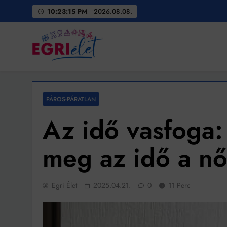
Skip
10:23:17 PM
2026.08.08.
to
content
Egri Élet
Friss hírek
PÁROS-PÁRATLAN
Az idő vasfoga:
meg az idő a nő
Egri Élet
2025.04.21.
0
11 Perc
Bit