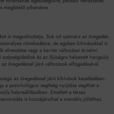
t fordítsanak egészségükre, például rendszeres
és megfelelő pihenésre.
ket is megváltoztatja. Sok nő számára az öregedés
s személyes növekedésre, de egyben kihívásokkal is
ők elvesztése vagy a karrier változásai érzelmi
mi szépségideálok és az ifjúságra helyezett hangsúly
 az öregedéssel járó változások elfogadásával.
ságú az öregedéssel járó kihívások kezelésében.
y a pszichológusi segítség nyújtása segíthet a
úly helyreállításában. Emellett a társas
evonódás is hozzájárulhat a mentális jólléthez.