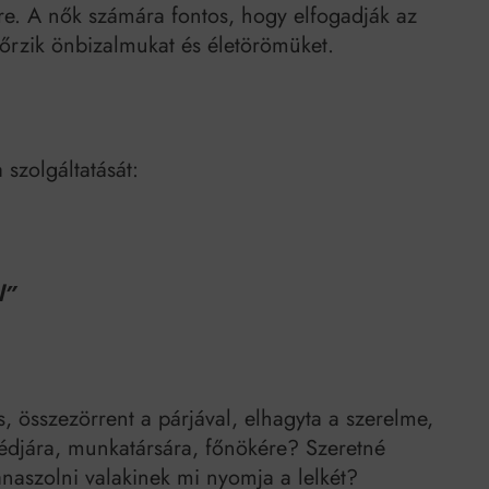
ére. A nők számára fontos, hogy elfogadják az
gőrzik önbizalmukat és életörömüket.
a szolgáltatását:
l”
 összezörrent a párjával, elhagyta a szerelme,
zédjára, munkatársára, főnökére? Szeretné
naszolni valakinek mi nyomja a lelkét?