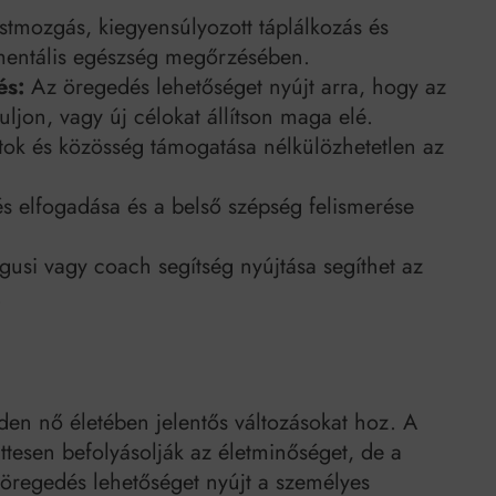
tmozgás, kiegyensúlyozott táplálkozás és
s mentális egészség megőrzésében.
és:
Az öregedés lehetőséget nyújt arra, hogy az
ljon, vagy új célokat állítson maga elé.
tok és közösség támogatása nélkülözhetetlen az
 elfogadása és a belső szépség felismerése
usi vagy coach segítség nyújtása segíthet az
.
en nő életében jelentős változásokat hoz. A
üttesen befolyásolják az életminőséget, de a
 öregedés lehetőséget nyújt a személyes