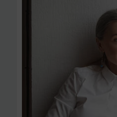
Ingatlanpiaci szakértő