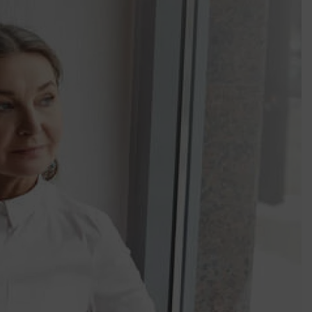
k szerint akár 5 százalékkal is nőhetnek a bérleti díjak a ponthatárhirdetés
után az egyetemi városokban
Munkácsy nem Krisztust szépítette meg: minket leplezett le
Ahol köszönnek, ott még van város
Amikor a Tetris boldogabbá tesz, mint a szerelem
Létezik tökéletes élet: Truman is elhitte
Karinthy Frigyes: a zseni, aki belenézett a saját koponyájába
Ki akarsz törni. De miből?
Az öregség nem csak ránc?
Az ördög még mindig Pradát visel. De te miért öltözöl hozzá?
Móricz Zsigmond: falusi író vagy boncmester?