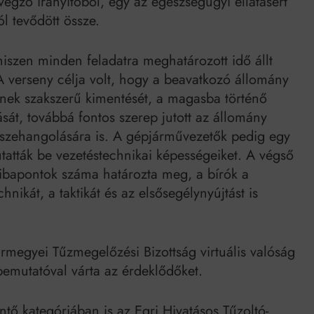
végző irányítóból, egy az egészségügyi ellátásért
l tevődött össze.
hiszen minden feladatra meghatározott idő állt
A verseny célja volt, hogy a beavatkozó állomány
einek szakszerű kimentését, a magasba történő
lását, továbbá fontos szerep jutott az állomány
zehangolására is. A gépjárművezetők pedig egy
utatták be vezetéstechnikai képességeiket. A végső
 hibapontok száma határozta meg, a bírók a
ikát, a taktikát és az elsősegélynyújtást is
megyei Tűzmegelőzési Bizottság virtuális valóság
 bemutatóval várta az érdeklődőket.
tő kategóriában is az Egri Hivatásos Tűzoltó-