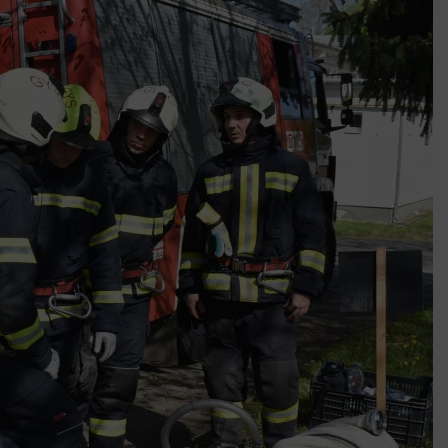
k szerint akár 5 százalékkal is nőhetnek a bérleti díjak a ponthatárhirdetés
után az egyetemi városokban
Munkácsy nem Krisztust szépítette meg: minket leplezett le
Ahol köszönnek, ott még van város
Amikor a Tetris boldogabbá tesz, mint a szerelem
Létezik tökéletes élet: Truman is elhitte
Karinthy Frigyes: a zseni, aki belenézett a saját koponyájába
Ki akarsz törni. De miből?
Az öregség nem csak ránc?
Az ördög még mindig Pradát visel. De te miért öltözöl hozzá?
Móricz Zsigmond: falusi író vagy boncmester?
Mindenki a világot akarja uralni – de nem csak a 80-as években