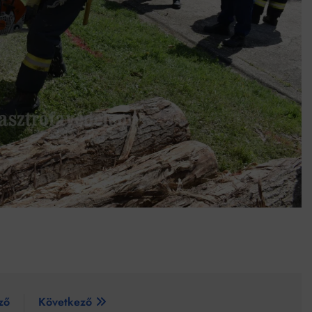
ző
Következő