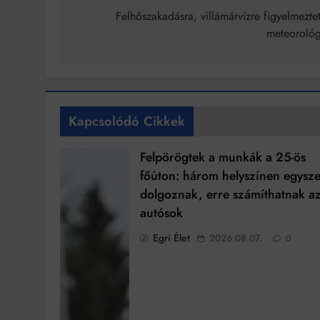
navigáció
Felhőszakadásra, villámárvízre figyelmezte
meteorológ
Kapcsolódó Cikkek
Felpörögtek a munkák a 25-ös
főúton: három helyszínen egysze
dolgoznak, erre számíthatnak a
autósok
Egri Élet
2026.08.07.
0