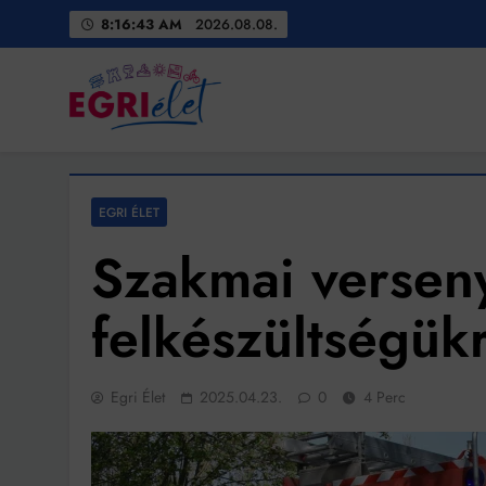
Skip
8:16:45 AM
2026.08.08.
to
content
Egri Élet
Friss hírek
EGRI ÉLET
Szakmai versen
felkészültségük
Egri Élet
2025.04.23.
0
4 Perc
Bit