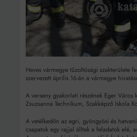
Bit
Heves vármegye tűzoltósági szakterülete f
szervezett április 16-án a vármegye hivatás
A verseny gyakorlati részének Eger Váro
Zsuzsanna Technikum, Szakképző Iskola Kol
A vetélkedőn az egri, gyöngyösi és hatvani
csapatok egy rajjal álltak a feladatok elé, 