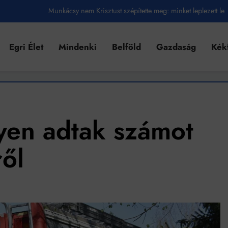
Ahol köszönnek, ott még van város
Amikor a Tetris boldogabbá tesz, mint a szerelem
Egri Élet
Mindenki
Belföld
Gazdaság
Kék
Létezik tökéletes élet: Truman is elhitte
Karinthy Frigyes: a zseni, aki belenézett a saját koponyájába
Ki akarsz törni. De miből?
yen adtak számot
Az öregség nem csak ránc?
Az ördög még mindig Pradát visel. De te miért öltözöl hozzá?
ről
Móricz Zsigmond: falusi író vagy boncmester?
Mindenki a világot akarja uralni – de nem csak a 80-as években
umenes lapostetők: a bevált technológia akkor működik, ha jól van felújítva