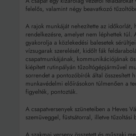
A csapat egy kizárólag vezetői feladatokat 
felelős, valamint négy beavatkozó tűzoltóbó
A rajok munkáját nehezítette az időkorlát, 
rendelkezésre, amelyet nem léphettek túl. 
gyakorolja a közlekedési balesetek sérültj
vízsugarak szerelését, kidőlt fák feldarabo
csapatmunkájának, kommunikációjának öss
kiépített rutinpályán tűzoltógépjárművel m
sorrendet a pontozóbírók által összesített
munkavédelmi előírásokon túlmenően a techn
figyelték, pontozták.
A csapatversenyek szüneteiben a Heves Vár
szemüveggel, füstsátorral, illetve tűzoltási
A szakmai verseny összetett és műszaki men