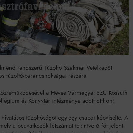
umenes lapostetők: a bevált technológia akkor működik, ha jól van felújítva
elmenő rendszerű Tűzoltó Szakmai Vetélkedőt
os tűzoltó-parancsnokságai részére.
s közreműködésével a Heves Vármegyei SZC Kossuth
légium és Könyvtár intézménye adott otthont.
 hivatásos tűzoltóságot egy-egy csapat képviselte. A
amely a beavatkozók létszámát tekintve 6 főt jelent.