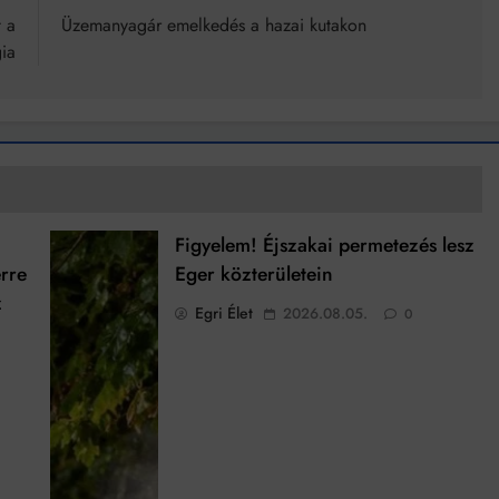
t a
Üzemanyagár emelkedés a hazai kutakon
ia
Figyelem! Éjszakai permetezés lesz
rre
Eger közterületein
z
Egri Élet
2026.08.05.
0