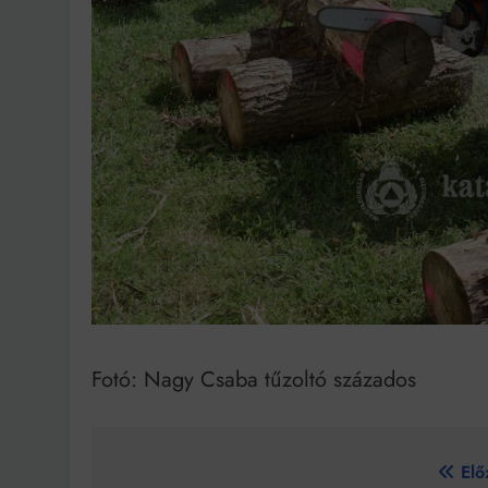
Fotó: Nagy Csaba tűzoltó százados
Bejegyzés
Elő