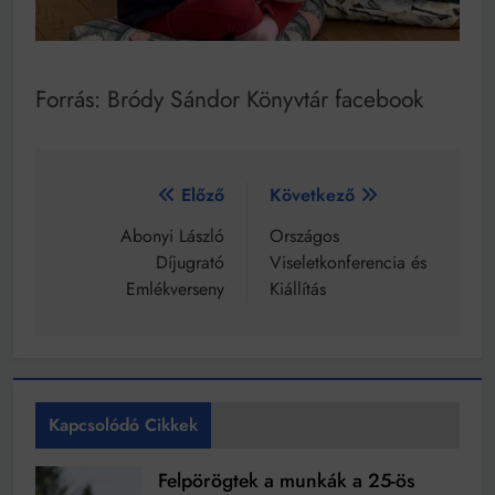
Forrás: Bródy Sándor Könyvtár facebook
Bejegyzés
Előző
Következő
navigáció
Abonyi László
Országos
Díjugrató
Viseletkonferencia és
Emlékverseny
Kiállítás
Kapcsolódó Cikkek
Felpörögtek a munkák a 25-ös