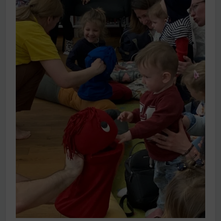
működik, ha jól van felújítva
Ingatlanpiaci szakértők szerint akár 5 százalékkal is
nőhetnek a bérleti díjak a ponthatárhirdetés után az
egyetemi városokban
Munkácsy nem Krisztust szépítette meg: minket
leplezett le
Ahol köszönnek, ott még van város
Amikor a Tetris boldogabbá tesz, mint a szerelem
Létezik tökéletes élet: Truman is elhitte
Karinthy Frigyes: a zseni, aki belenézett a saját
koponyájába
Ki akarsz törni. De miből?
Az öregség nem csak ránc?
Az ördög még mindig Pradát visel. De te miért öltözöl
hozzá?
Móricz Zsigmond: falusi író vagy boncmester?