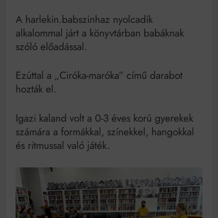
Mindenki a világot akarja uralni – de nem csak a 80-
as években
A harlekin.babszinhaz nyolcadik
Bitumenes lapostetők: a bevált technológia akkor
alkalommal járt a könyvtárban babáknak
működik, ha jól van felújítva
szóló előadással.
Ezúttal a „Ciróka-maróka” című darabot
hozták el.
Igazi kaland volt a 0-3 éves korú gyerekek
számára a formákkal, színekkel, hangokkal
és ritmussal való játék.