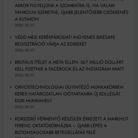
AKKOR FIGYELJÜNK A SZOMBATRA IS, HA VALAKI
TANKOLNI SZERETNE, ÚJABB JELENTŐSEBB CSÖKKENÉS
A KUTAKON
2026.08.07.
VÉDD MEG KERÉKPÁRODAT! INGYENES BIKESAFE
REGISZTRÁCIÓ VÁRJA AZ EGRIEKET
2026.08.07.
BRUTÁLIS ÍTÉLET A META ELLEN: 567 MILLIÓ DOLLÁRT
KELL FIZETNIE A FACEBOOK ÉS AZ INSTAGRAM MIATT
2026.08.07.
ORVOSTECHNOLÓGIAI ÜGYINTÉZŐ MUNKAKÖRBEN
KERES HATÁROZATLAN IDŐTARTAMRA ÚJ KOLLÉGÁT
EGRI MUNKAHELY
2026.08.07.
KORSZERŰ VÉRMENTŐ KÉSZÜLÉK ÉRKEZETT A MARKHOT
FERENC OKTATÓKÓRHÁZBA – ÚJABB LÉPÉS A
BIZTONSÁGOSABB BETEGELLÁTÁS FELÉ