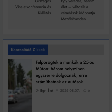
navigáció
Országos
Egy véradás, három
Viseletkonferencia és
élet – változik a
Kiállítás
véradások időpontja
Mezőkövesden
Kapcsolódó Cikkek
Felpörögtek a munkák a 25-ös
főúton: három helyszínen
egyszerre dolgoznak, erre
számíthatnak az autósok
Egri Élet
2026.08.07.
0