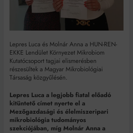
Mindenki a világot akarja uralni – de nem csak a 80-
as években
Bitumenes lapostetők: a bevált technológia akkor
működik, ha jól van felújítva
Lepres Luca és Molnár Anna a HUN-REN-
EKKE Lendület Környezet Mikrobiom
Kutatócsoport tagjai elismerésben
részesültek a Magyar Mikrobiológiai
Társaság közgyűlésén.
Lepres Luca a legjobb fiatal előadó
kitüntető címet nyerte el a
Mezőgazdasági és élelmiszeripari
mikrobiológia tudományos
szekciójában, míg Molnár Anna a