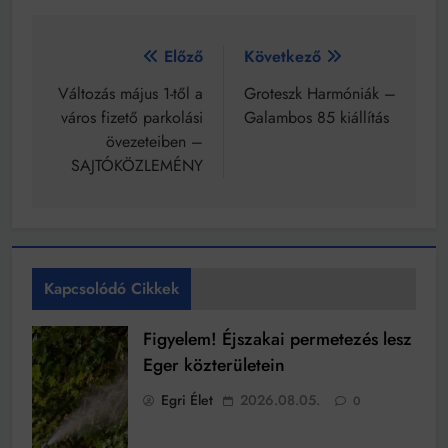
Bejegyzés
Előző
Következő
navigáció
Változás május 1-től a
Groteszk Harmóniák –
város fizető parkolási
Galambos 85 kiállítás
övezeteiben –
SAJTÓKÖZLEMÉNY
Kapcsolódó Cikkek
Figyelem! Éjszakai permetezés lesz
Eger közterületein
Egri Élet
2026.08.05.
0