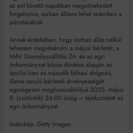
Mindenki a világot akarja uralni – de nem csak a 80-
az ezt követő napokban megnövekedett
as években
forgalomra, sorban állásra lehet számítani a
Bitumenes lapostetők: a bevált technológia akkor
működik, ha jól van felújítva
pénztáraknál.
Annak érdekében, hogy sorban állás nélkül
lehessen megvásárolni a májusi bérletét, a
MÁV Személyszállítási Zrt. és az egri
önkormányzat közös döntése alapján az
áprilisi havi és második félhavi dolgozó,
illetve tanuló bérletek érvényességét
egységesen meghosszabbítjuk 2025. május
8. (csütörtök) 24:00 óráig – tájékoztatott az
egri önkormányzat.
Indexkép: Getty Images