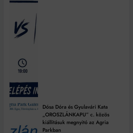
Dósa Dóra és Gyulavári Kata
„OROSZLÁNKAPU” c. közös
kiállításuk megnyitó az Agria
Parkban