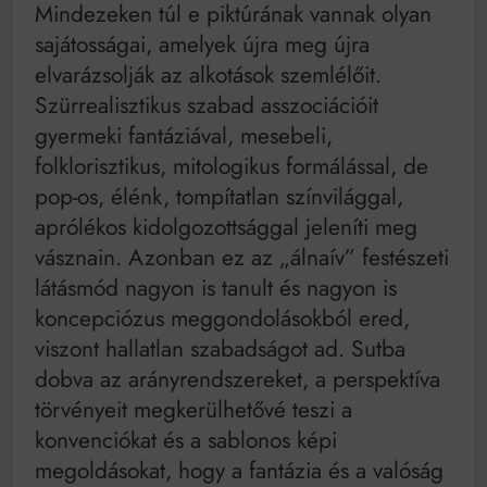
Mindezeken túl e piktúrának vannak olyan
sajátosságai, amelyek újra meg újra
elvarázsolják az alkotások szemlélőit.
Szürrealisztikus szabad asszociációit
gyermeki fantáziával, mesebeli,
folklorisztikus, mitologikus formálással, de
pop-os, élénk, tompítatlan színvilággal,
aprólékos kidolgozottsággal jeleníti meg
vásznain. Azonban ez az „álnaív” festészeti
látásmód nagyon is tanult és nagyon is
koncepciózus meggondolásokból ered,
viszont hallatlan szabadságot ad. Sutba
dobva az arányrendszereket, a perspektíva
törvényeit megkerülhetővé teszi a
konvenciókat és a sablonos képi
megoldásokat, hogy a fantázia és a valóság