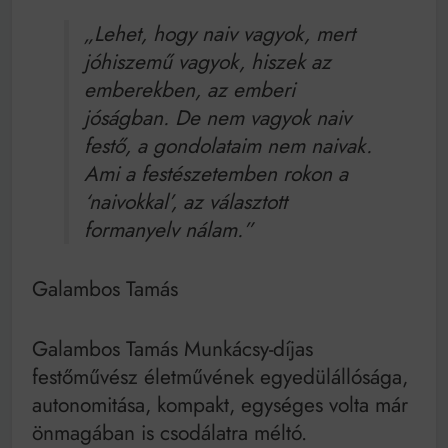
as években
„Lehet, hogy naiv vagyok, mert
Bitumenes lapostetők: a bevált technológia akkor
működik, ha jól van felújítva
jóhiszemű vagyok, hiszek az
emberekben, az emberi
jóságban. De nem vagyok naiv
festő, a gondolataim nem naivak.
Ami a festészetemben rokon a
‘naivokkal’, az választott
formanyelv nálam.”
Galambos Tamás
Galambos Tamás Munkácsy-díjas
festőművész életművének egyedülállósága,
autonomitása, kompakt, egységes volta már
önmagában is csodálatra méltó.