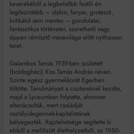
keverékéből a legbelsőbb festői én
legőszintébb – olykor, fanyar, groteszk,
kritikától sem mentes – gondolatai,
fantasztikus történetei, szerethető vagy
éppen rémísztő mesevilága előtt nyithasson
teret.
Galambos Tamás 1939-ben született
(boldogházi) Kiss Tamás András néven.
Szinte egész gyermekkorát Egerben
töltötte. Tanulmányait a cisztereknél kezdte,
majd a Lyceumban folytatta, ahonnan
eltanácsolták, mert családját
osztályidegennek-kapitalistának
bélyegezték. Rajztehetsége segítette ki
ebből a mellőzött élethelyzetből, az 1950-