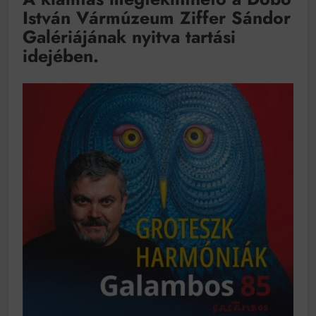
István Vármúzeum Ziffer Sándor
Galériájának nyitva tartási
idejében.