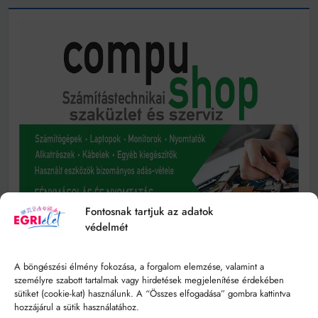
Fontosnak tartjuk az adatok
védelmét
A böngészési élmény fokozása, a forgalom elemzése, valamint a
személyre szabott tartalmak vagy hirdetések megjelenítése érdekében
sütiket (cookie-kat) használunk. A “Összes elfogadása” gombra kattintva
hozzájárul a sütik használatához.