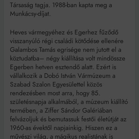
Társaság tagja. 1988-ban kapta meg a
Munkácsy-díjat.
Heves vármegyéhez és Egerhez fűződő
visszanyúló régi családi kötődése ellenére
Galambos Tamás egrisége nem jutott el a
köztudatba– négy kiállítása volt mindössze
Egerben hetven esztendő alatt. Ezért is
vállalkozik a Dobó István Vármúzeum a
Szabad Szalon Egyesülettel közös
rendezésben most arra, hogy 85.
születésnapja alkalmából, a múzeum kiállító
termében, a Ziffer Sándor Galériában
felvázoljuk és bemutassuk festői életútját az
1960-as évektől napjainkig. Hiszen ez a
művészi világ, a mágikus realistának is