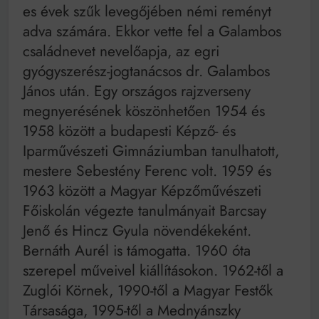
es évek szűk levegőjében némi reményt
adva számára. Ekkor vette fel a Galambos
családnevet nevelőapja, az egri
gyógyszerész-jogtanácsos dr. Galambos
János után. Egy országos rajzverseny
megnyerésének köszönhetően 1954 és
1958 között a budapesti Képző- és
Iparművészeti Gimnáziumban tanulhatott,
mestere Sebestény Ferenc volt. 1959 és
1963 között a Magyar Képzőművészeti
Főiskolán végezte tanulmányait Barcsay
Jenő és Hincz Gyula növendékeként.
Bernáth Aurél is támogatta. 1960 óta
szerepel műveivel kiállításokon. 1962-től a
Zuglói Körnek, 1990-től a Magyar Festők
Társasága, 1995-től a Mednyánszky