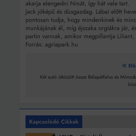
akarja elengedni Ninát, így hát vele tart.
Jack jóképű és dúsgazdag. Lábai előtt heve
pontosan tudja, hogy mindenkinek és min
munkájának él, míg éjszaka orgiákra jár, és
partin vannak, amikor megpillantja Liliant, 
Forrás: agriapark.hu
Bejegyzés
Elő
navigáció
Két autó ütközött össze Bélapátfalva és Mónosb
köz
Kapcsolódó Cikkek