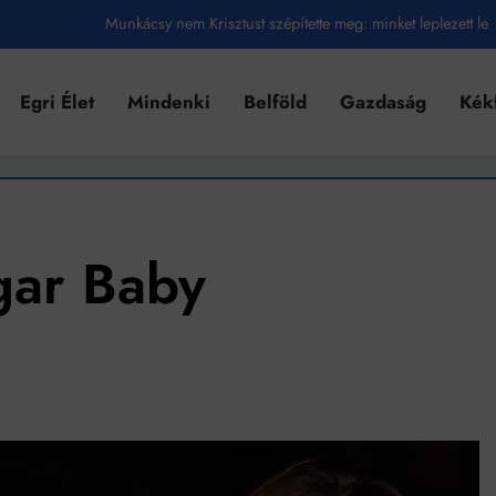
Munkácsy nem Krisztust szépítette meg: minket leplezett le
Ahol köszönnek, ott még van város
Egri Élet
Mindenki
Belföld
Gazdaság
Kék
Amikor a Tetris boldogabbá tesz, mint a szerelem
Létezik tökéletes élet: Truman is elhitte
Karinthy Frigyes: a zseni, aki belenézett a saját koponyájába
Ki akarsz törni. De miből?
gar Baby
Az öregség nem csak ránc?
Az ördög még mindig Pradát visel. De te miért öltözöl hozzá?
Móricz Zsigmond: falusi író vagy boncmester?
Mindenki a világot akarja uralni – de nem csak a 80-as években
umenes lapostetők: a bevált technológia akkor működik, ha jól van felújítva