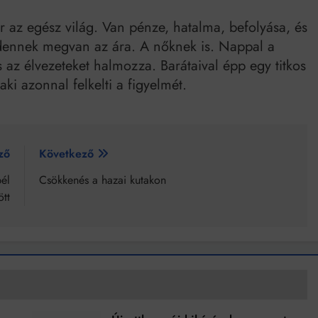
r az egész világ. Van pénze, hatalma, befolyása, és
dennek megvan az ára. A nőknek is. Nappal a
 az élvezeteket halmozza. Barátaival épp egy titkos
aki azonnal felkelti a figyelmét.
ző
Következő
él
Csökkenés a hazai kutakon
ött