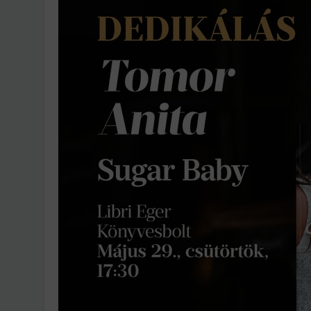
Ingatlanpiaci szakértő