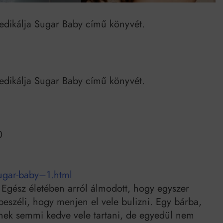
Mindenki a világot akarja uralni – de nem csak a 80-as években
edikálja Sugar Baby című könyvét.
umenes lapostetők: a bevált technológia akkor működik, ha jól van felújítva
edikálja Sugar Baby című könyvét.
0
ugar-baby–1.html
 Egész életében arról álmodott, hogy egyszer
eszéli, hogy menjen el vele bulizni. Egy bárba,
nek semmi kedve vele tartani, de egyedül nem