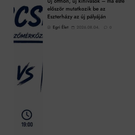
Új otthon, új kihívások – ma este
először mutatkozik be az
Eszterházy az új pályáján
Egri Élet
2026.08.04.
0