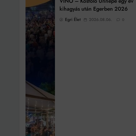
VINO – Kóstoló Ünnepe egy év
kihagyás után Egerben 2026
Egri Élet
2026.08.06.
0