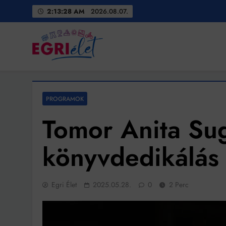
Skip
2:13:29 AM
2026.08.07.
to
content
Egri Élet
Friss hírek
PROGRAMOK
Tomor Anita Su
könyvdedikálás
Egri Élet
2025.05.28.
0
2 Perc
Bit