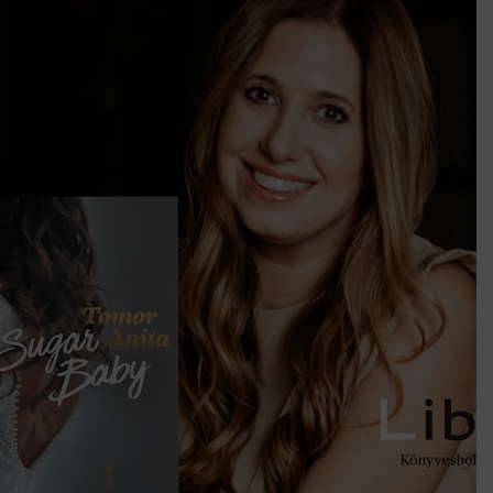
k szerint akár 5 százalékkal is nőhetnek a bérleti díjak a ponthatárhirdetés
után az egyetemi városokban
Munkácsy nem Krisztust szépítette meg: minket leplezett le
Ahol köszönnek, ott még van város
Amikor a Tetris boldogabbá tesz, mint a szerelem
Létezik tökéletes élet: Truman is elhitte
Karinthy Frigyes: a zseni, aki belenézett a saját koponyájába
Ki akarsz törni. De miből?
Az öregség nem csak ránc?
Az ördög még mindig Pradát visel. De te miért öltözöl hozzá?
Móricz Zsigmond: falusi író vagy boncmester?