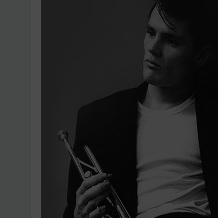
Ingatlanpiaci szakértő