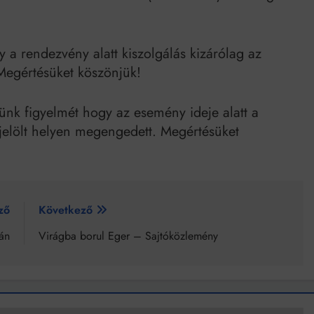
 a rendezvény alatt kiszolgálás kizárólag az
 Megértésüket köszönjük!
nk figyelmét hogy az esemény ideje alatt a
ijelölt helyen megengedett. Megértésüket
ző
Következő
án
Virágba borul Eger – Sajtóközlemény