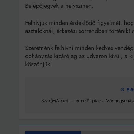
Belépőjegyek a helyszínen.
Felhívjuk minden érdeklődő figyelmét, hogy
asztaloknál, érkezési sorrendben történik!
Szeretnénk felhívni minden kedves vendégü
dohányzás kizárólag az udvaron kívül, a k
köszönjük!
Bejegyzés
Elő
navigáció
Szak(MA)rket – termelői piac a Vármegyeház