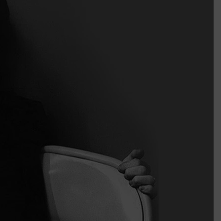
k szerint akár 5 százalékkal is nőhetnek a bérleti díjak a ponthatárhirdetés
után az egyetemi városokban
Munkácsy nem Krisztust szépítette meg: minket leplezett le
Ahol köszönnek, ott még van város
Amikor a Tetris boldogabbá tesz, mint a szerelem
Létezik tökéletes élet: Truman is elhitte
Karinthy Frigyes: a zseni, aki belenézett a saját koponyájába
Ki akarsz törni. De miből?
Az öregség nem csak ránc?
Az ördög még mindig Pradát visel. De te miért öltözöl hozzá?
Móricz Zsigmond: falusi író vagy boncmester?