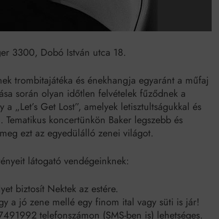
Mindenki a világot akarja uralni – de nem csak a 80-as években
umenes lapostetők: a bevált technológia akkor működik, ha jól van felújítva
ger 3300, Dobó István utca 18.
inek trombitajátéka és énekhangja egyaránt a műfaj
utása során olyan időtlen felvételek fűződnek a
a „Let’s Get Lost”, amelyek letisztultságukkal és
g. Tematikus koncertünkön Baker legszebb és
meg ezt az egyedülálló zenei világot.
ényeit látogató vendégeinknek:
et biztosít Nektek az estére.
 a jó zene mellé egy finom ital vagy süti is jár!
07491992 telefonszámon (SMS-ben is) lehetséges.