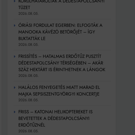
KÖRÜLHATÁROLTÁK A DÉDESTAPOLCSÁNYI
TÜZET
2026.08.05.
ÓRIÁSI FORDULAT EGERBEN: ELFOGTÁK A
MANOOKA KÁVÉZÓ BETÖRŐJÉT – ÍGY
BUKTATTÁK LE
2026.08.05.
FRISSÍTÉS – HATALMAS ERDŐTŰZ PUSZTÍT
DÉDESTAPOLCSÁNY TÉRSÉGÉBEN – AKÁR
SZÁZ HEKTÁRT IS ÉRINTHETNEK A LÁNGOK
2026.08.05.
HALÁLOS FENYEGETÉS MIATT MARAD EL
MAJKA SEPSISZENTGYÖRGYI KONCERTJE
2026.08.05.
FRISS – KATONAI HELIKOPTEREKET IS
BEVETETTEK A DÉDESTAPOLCSÁNYI
ERDŐTŰZNÉL
2026.08.05.