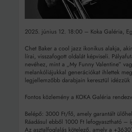
Bit
2025. június 12. 18:00 – Koka Galéria, E
Chet Baker a cool jazz ikonikus alakja, ak
lírai, visszafogott oldalát képviseli. Pályaf
nevéhez, mint a „My Funny Valentine” vagy 
melankóliájukkal generációkat ihlettek me
legjellemzőbb darabjain keresztül idézzük 
Fontos közlemény a KOKA Galéria rendezv
Belépő: 3000 Ft/fő, amely garantált ülőhely
Ráadásul ebből 1000 Ft lefogyasztható – így
Az asztalfoglalás kötelező, amely a +363