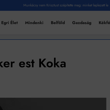
Munkácsy nem Krisztust szépítette meg: minket leplezett le
Ahol köszönnek, ott még van város
Egri Élet
Mindenki
Belföld
Gazdaság
Kékf
Amikor a Tetris boldogabbá tesz, mint a szerelem
Létezik tökéletes élet: Truman is elhitte
Karinthy Frigyes: a zseni, aki belenézett a saját koponyájába
Ki akarsz törni. De miből?
ker est Koka
Az öregség nem csak ránc?
Az ördög még mindig Pradát visel. De te miért öltözöl hozzá?
Móricz Zsigmond: falusi író vagy boncmester?
Mindenki a világot akarja uralni – de nem csak a 80-as években
umenes lapostetők: a bevált technológia akkor működik, ha jól van felújítva