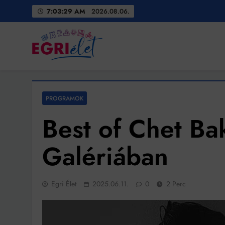
Skip
7:03:31 AM
2026.08.06.
to
content
Egri Élet
Friss hírek
PROGRAMOK
Best of Chet Ba
Galériában
Egri Élet
2025.06.11.
0
2 Perc
Bit