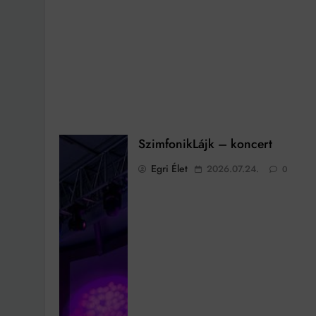
SzimfonikLájk – koncert
Egri Élet
2026.07.24.
0