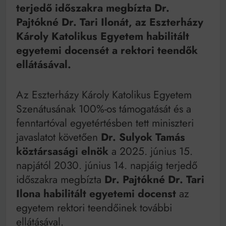
Mindenki a világot akarja uralni – de nem csak a 80-
terjedő időszakra megbízta Dr.
as években
Pajtókné Dr. Tari Ilonát, az Eszterházy
Bitumenes lapostetők: a bevált technológia akkor
működik, ha jól van felújítva
Károly Katolikus Egyetem habilitált
egyetemi docensét a rektori teendők
ellátásával.
Az Eszterházy Károly Katolikus Egyetem
Szenátusának 100%-os támogatását és a
fenntartóval egyetértésben tett miniszteri
javaslatot követően
Dr. Sulyok Tamás
köztársasági elnök
a 2025. június 15.
napjától 2030. június 14. napjáig terjedő
időszakra megbízta
Dr. Pajtókné Dr. Tari
Ilona habilitált egyetemi docenst
az
egyetem rektori teendőinek további
ellátásával.