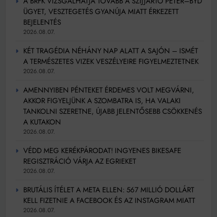
A BRFK VIZSGÁLHATJA TOVÁBB A SZIJJÁRTÓ PÉTER–BYD
ÜGYET, VESZTEGETÉS GYANÚJA MIATT ÉRKEZETT
BEJELENTÉS
2026.08.07.
KÉT TRAGÉDIA NÉHÁNY NAP ALATT A SAJÓN – ISMÉT
A TERMÉSZETES VIZEK VESZÉLYEIRE FIGYELMEZTETNEK
2026.08.07.
AMENNYIBEN PÉNTEKET ÉRDEMES VOLT MEGVÁRNI,
AKKOR FIGYELJÜNK A SZOMBATRA IS, HA VALAKI
TANKOLNI SZERETNE, ÚJABB JELENTŐSEBB CSÖKKENÉS
A KUTAKON
2026.08.07.
VÉDD MEG KERÉKPÁRODAT! INGYENES BIKESAFE
REGISZTRÁCIÓ VÁRJA AZ EGRIEKET
2026.08.07.
BRUTÁLIS ÍTÉLET A META ELLEN: 567 MILLIÓ DOLLÁRT
KELL FIZETNIE A FACEBOOK ÉS AZ INSTAGRAM MIATT
2026.08.07.