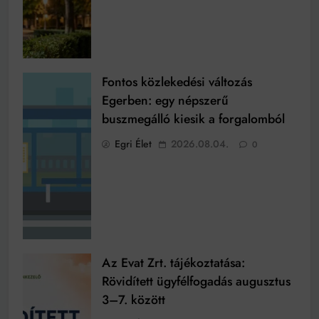
Fontos közlekedési változás
Egerben: egy népszerű
buszmegálló kiesik a forgalomból
Egri Élet
2026.08.04.
0
Az Evat Zrt. tájékoztatása:
Rövidített ügyfélfogadás augusztus
3–7. között