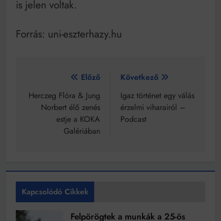
is jelen voltak.
Forrás: uni-eszterhazy.hu
Bejegyzés
Előző
Következő
navigáció
Herczeg Flóra & Jung
Igaz történet egy válás
Norbert élő zenés
érzelmi viharairól –
estje a KOKA
Podcast
Galériában
Kapcsolódó Cikkek
Felpörögtek a munkák a 25-ös