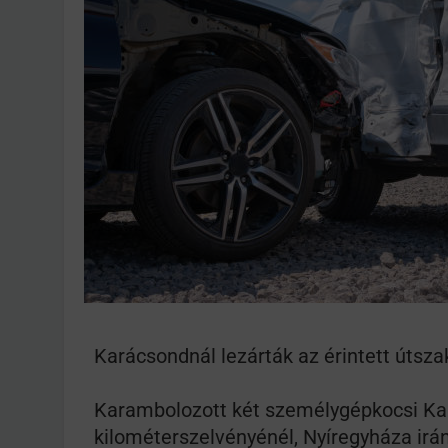
Ingatlanpiaci szakértő
Karácsondnál lezárták az érintett útsza
Karambolozott két személygépkocsi Kar
kilométerszelvényénél, Nyíregyháza irá