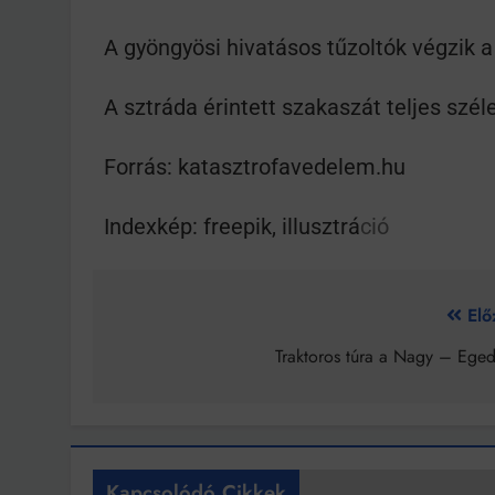
A gyöngyösi hivatásos tűzoltók végzik 
Bit
A sztráda érintett szakaszát teljes szé
Forrás: katasztrofavedelem.hu
Indexkép: freepik, illusztrá
ció
Elő
Traktoros túra a Nagy – Eged
Kapcsolódó Cikkek