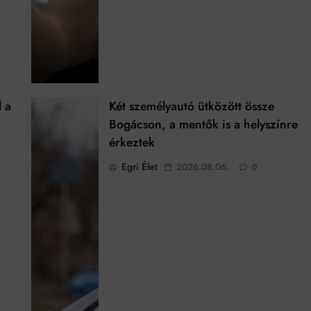
l a
Két személyautó ütközött össze
Bogácson, a mentők is a helyszínre
érkeztek
Egri Élet
2026.08.06.
0