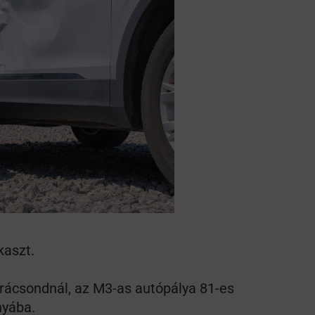
k szerint akár 5 százalékkal is nőhetnek a bérleti díjak a ponthatárhirdetés
után az egyetemi városokban
Munkácsy nem Krisztust szépítette meg: minket leplezett le
Ahol köszönnek, ott még van város
Amikor a Tetris boldogabbá tesz, mint a szerelem
Létezik tökéletes élet: Truman is elhitte
Karinthy Frigyes: a zseni, aki belenézett a saját koponyájába
Ki akarsz törni. De miből?
Az öregség nem csak ránc?
kaszt.
Az ördög még mindig Pradát visel. De te miért öltözöl hozzá?
ácsondnál, az M3-as autópálya 81-es
Móricz Zsigmond: falusi író vagy boncmester?
nyába.