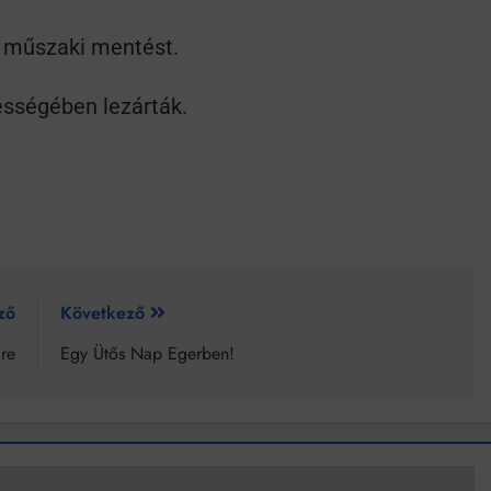
Mindenki a világot akarja uralni – de nem csak a 80-as években
a műszaki mentést.
umenes lapostetők: a bevált technológia akkor működik, ha jól van felújítva
lességében lezárták.
ző
Következő
re
Egy Ütős Nap Egerben!