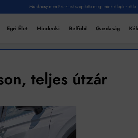
Munkácsy nem Krisztust szépítette meg: minket leplezett le
Ahol köszönnek, ott még van város
Egri Élet
Mindenki
Belföld
Gazdaság
Kék
Amikor a Tetris boldogabbá tesz, mint a szerelem
Létezik tökéletes élet: Truman is elhitte
Karinthy Frigyes: a zseni, aki belenézett a saját koponyájába
Ki akarsz törni. De miből?
on, teljes útzár
Az öregség nem csak ránc?
Az ördög még mindig Pradát visel. De te miért öltözöl hozzá?
Móricz Zsigmond: falusi író vagy boncmester?
Mindenki a világot akarja uralni – de nem csak a 80-as években
umenes lapostetők: a bevált technológia akkor működik, ha jól van felújítva