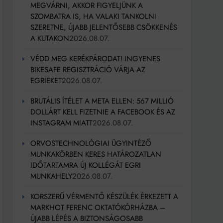
MEGVÁRNI, AKKOR FIGYELJÜNK A
SZOMBATRA IS, HA VALAKI TANKOLNI
SZERETNE, ÚJABB JELENTŐSEBB CSÖKKENÉS
A KUTAKON
2026.08.07.
VÉDD MEG KERÉKPÁRODAT! INGYENES
BIKESAFE REGISZTRÁCIÓ VÁRJA AZ
EGRIEKET
2026.08.07.
BRUTÁLIS ÍTÉLET A META ELLEN: 567 MILLIÓ
DOLLÁRT KELL FIZETNIE A FACEBOOK ÉS AZ
INSTAGRAM MIATT
2026.08.07.
ORVOSTECHNOLÓGIAI ÜGYINTÉZŐ
MUNKAKÖRBEN KERES HATÁROZATLAN
IDŐTARTAMRA ÚJ KOLLÉGÁT EGRI
MUNKAHELY
2026.08.07.
KORSZERŰ VÉRMENTŐ KÉSZÜLÉK ÉRKEZETT A
MARKHOT FERENC OKTATÓKÓRHÁZBA –
ÚJABB LÉPÉS A BIZTONSÁGOSABB