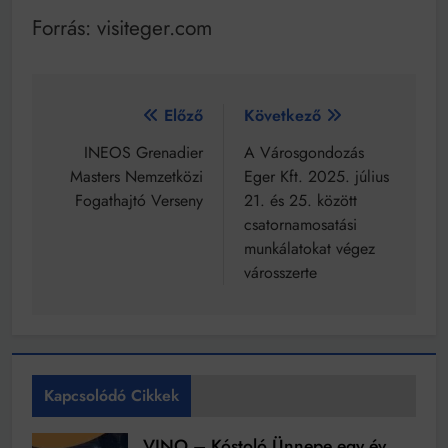
Forrás: visiteger.com
Bejegyzés
Előző
Következő
navigáció
INEOS Grenadier
A Városgondozás
Masters Nemzetközi
Eger Kft. 2025. július
Fogathajtó Verseny
21. és 25. között
csatornamosatási
munkálatokat végez
városszerte
Kapcsolódó Cikkek
VINO – Kóstoló Ünnepe egy év