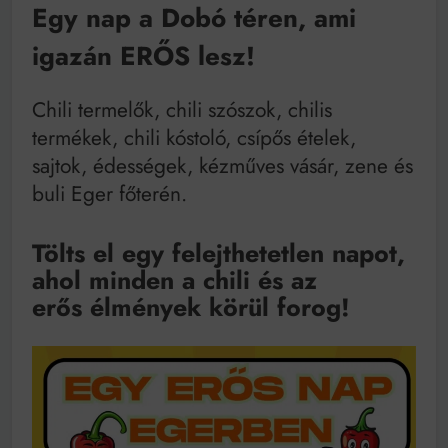
Mindenki a világot akarja uralni – de nem csak a 80-
Egy nap a Dobó téren, ami
as években
igazán ERŐS lesz!
Bitumenes lapostetők: a bevált technológia akkor
működik, ha jól van felújítva
Chili termelők, chili szószok, chilis
termékek, chili kóstoló, csípős ételek,
sajtok, édességek, kézműves vásár, zene és
buli Eger főterén.
Tölts el egy felejthetetlen napot,
ahol minden a chili és az
erős élmények körül forog!