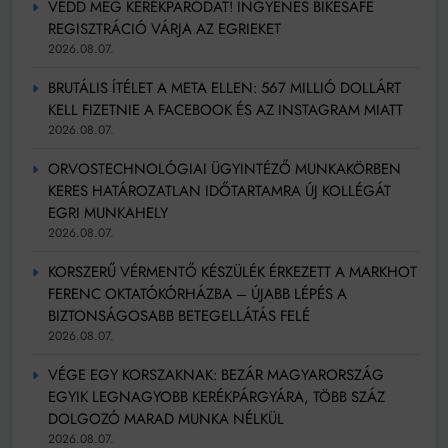
VÉDD MEG KERÉKPÁRODAT! INGYENES BIKESAFE
REGISZTRÁCIÓ VÁRJA AZ EGRIEKET
2026.08.07.
BRUTÁLIS ÍTÉLET A META ELLEN: 567 MILLIÓ DOLLÁRT
KELL FIZETNIE A FACEBOOK ÉS AZ INSTAGRAM MIATT
2026.08.07.
ORVOSTECHNOLÓGIAI ÜGYINTÉZŐ MUNKAKÖRBEN
KERES HATÁROZATLAN IDŐTARTAMRA ÚJ KOLLÉGÁT
EGRI MUNKAHELY
2026.08.07.
KORSZERŰ VÉRMENTŐ KÉSZÜLÉK ÉRKEZETT A MARKHOT
FERENC OKTATÓKÓRHÁZBA – ÚJABB LÉPÉS A
BIZTONSÁGOSABB BETEGELLÁTÁS FELÉ
2026.08.07.
VÉGE EGY KORSZAKNAK: BEZÁR MAGYARORSZÁG
EGYIK LEGNAGYOBB KERÉKPÁRGYÁRA, TÖBB SZÁZ
DOLGOZÓ MARAD MUNKA NÉLKÜL
2026.08.07.