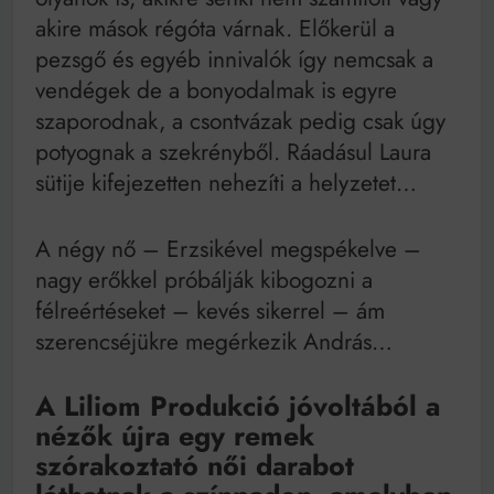
akire mások régóta várnak. Előkerül a
pezsgő és egyéb innivalók így nemcsak a
vendégek de a bonyodalmak is egyre
szaporodnak, a csontvázak pedig csak úgy
potyognak a szekrényből. Ráadásul Laura
sütije kifejezetten nehezíti a helyzetet…
A négy nő – Erzsikével megspékelve –
nagy erőkkel próbálják kibogozni a
félreértéseket – kevés sikerrel – ám
szerencséjükre megérkezik András…
A Liliom Produkció jóvoltából a
nézők újra egy remek
szórakoztató női darabot