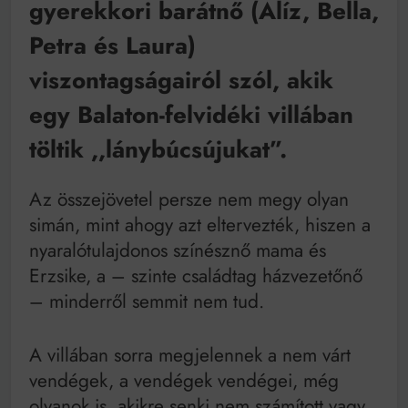
gyerekkori barátnő (Alíz, Bella,
Bitumenes lapostetők: a bevált technológia akkor
működik, ha jól van felújítva
Petra és Laura)
viszontagságairól szól, akik
egy Balaton-felvidéki villában
töltik ,,lánybúcsújukat”.
Az összejövetel persze nem megy olyan
simán, mint ahogy azt eltervezték, hiszen a
nyaralótulajdonos színésznő mama és
Erzsike, a – szinte családtag házvezetőnő
– minderről semmit nem tud.
A villában sorra megjelennek a nem várt
vendégek, a vendégek vendégei, még
olyanok is, akikre senki nem számított vagy